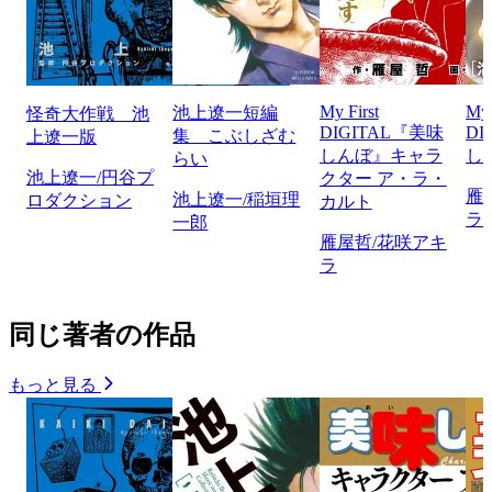
My First
My 
池上遼一短編
怪奇大作戦 池
DIGITAL『美味
DI
集 こぶしざむ
上遼一版
しんぼ』キャラ
し
らい
池上遼一/円谷プ
クター ア・ラ・
雁
池上遼一/稲垣理
ロダクション
カルト
ラ
一郎
雁屋哲/花咲アキ
ラ
同じ著者の作品
もっと見る