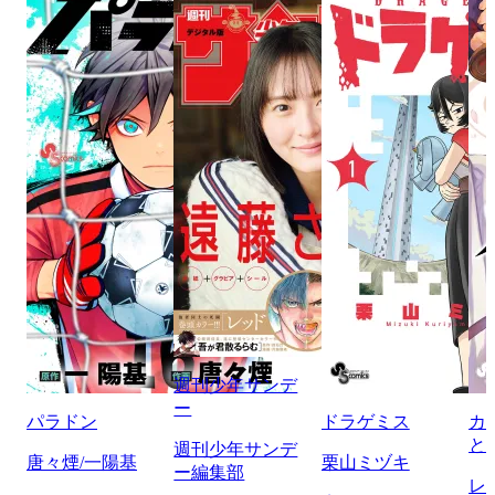
週刊少年サンデ
ー
パラドン
ドラゲミス
カ
と
週刊少年サンデ
唐々煙/一陽基
栗山ミヅキ
ー編集部
レ