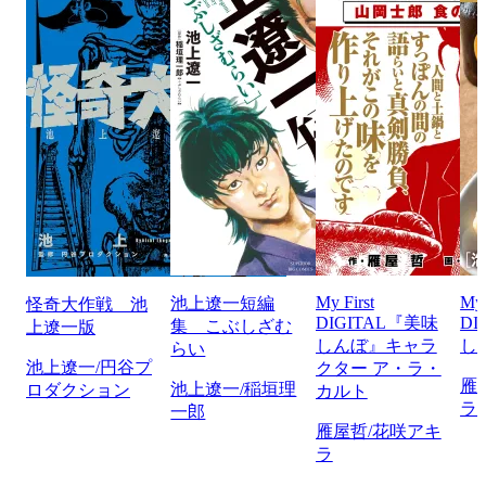
My First
My 
池上遼一短編
怪奇大作戦 池
DIGITAL『美味
DI
集 こぶしざむ
上遼一版
しんぼ』キャラ
し
らい
池上遼一/円谷プ
クター ア・ラ・
雁
池上遼一/稲垣理
ロダクション
カルト
ラ
一郎
雁屋哲/花咲アキ
ラ