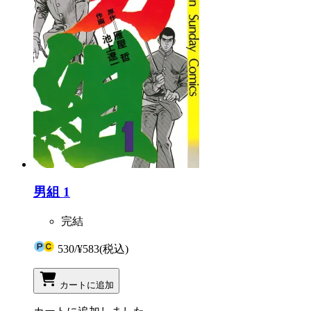
男組 1
完結
530
/
¥583
(税込)
カートに追加