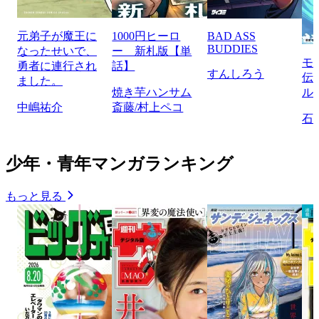
元弟子が魔王に
1000円ヒーロ
BAD ASS
BUDDIES
なったせいで、
ー 新札版【単
モ
勇者に連行され
話】
すんしろう
伝
ました。
焼き芋ハンサム
ル
中嶋祐介
斎藤/村上ペコ
石
少年・青年マンガランキング
もっと見る