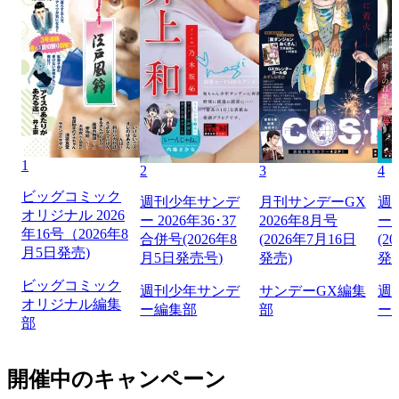
1
2
3
4
ビッグコミック
週刊少年サンデ
月刊サンデーGX
週
オリジナル 2026
ー 2026年36･37
2026年8月号
ー 
年16号（2026年8
合併号(2026年8
(2026年7月16日
(2
月5日発売)
月5日発売号)
発売)
発
ビッグコミック
週刊少年サンデ
サンデーGX編集
週
オリジナル編集
ー編集部
部
ー
部
開催中のキャンペーン