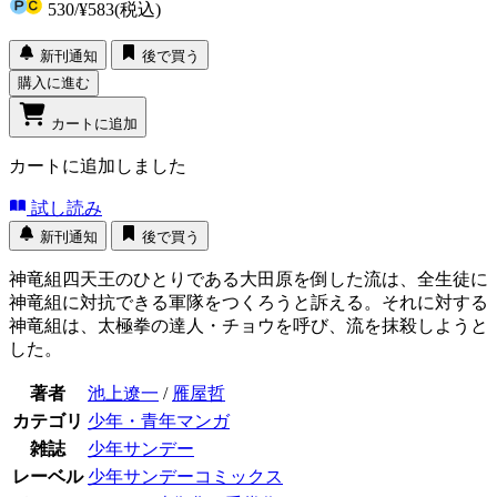
530
/
¥583
(税込)
新刊通知
後で買う
購入に進む
カートに追加
カートに追加しました
試し読み
新刊通知
後で買う
神竜組四天王のひとりである大田原を倒した流は、全生徒に
神竜組に対抗できる軍隊をつくろうと訴える。それに対する
神竜組は、太極拳の達人・チョウを呼び、流を抹殺しようと
した。
著者
池上遼一
/
雁屋哲
カテゴリ
少年・青年マンガ
雑誌
少年サンデー
レーベル
少年サンデーコミックス