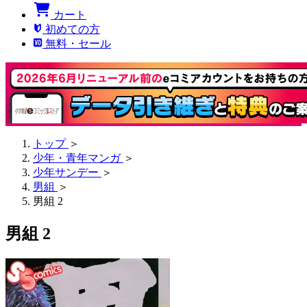
カート
初めての方
無料・セール
トップ
＞
少年・青年マンガ
＞
少年サンデー
＞
男組
＞
男組 2
男組 2