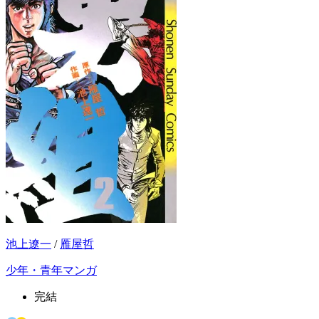
池上遼一
/
雁屋哲
少年・青年マンガ
完結