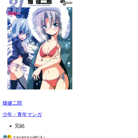
畑健二郎
少年・青年マンガ
完結