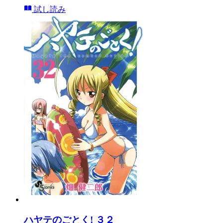
試し読み
ハヤテのごとく! ３２