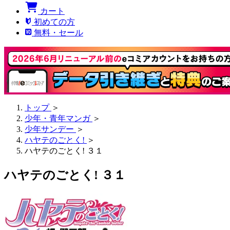
カート
初めての方
無料・セール
トップ
＞
少年・青年マンガ
＞
少年サンデー
＞
ハヤテのごとく!
＞
ハヤテのごとく! ３１
ハヤテのごとく! ３１