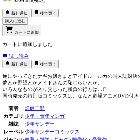
530
/
¥583
(税込)
新刊通知
後で買う
購入に進む
カートに追加
カートに追加しました
試し読み
新刊通知
後で買う
遂にやってきたナギお嬢さまとアイドル・ルカの同人誌対決
夢とか野望とかメイドさんの恥じらいとか、
いろんなものが入り交じった勝負の行方は…!?
同時発売の特別版コミックスは、なんと劇場アニメDVD付き
著者
畑健二郎
カテゴリ
少年・青年マンガ
雑誌
少年サンデー
レーベル
少年サンデーコミックス
ジャンル
教養・雑学
/
ギャグ
/
映像化・受賞作