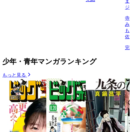
ま
ジ
寺
み
も
佐
完
少年・青年マンガランキング
もっと見る