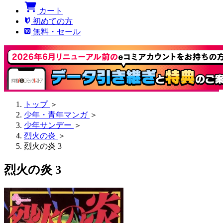
カート
初めての方
無料・セール
トップ
＞
少年・青年マンガ
＞
少年サンデー
＞
烈火の炎
＞
烈火の炎 3
烈火の炎 3