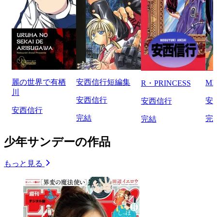
麗の世界で有栖
安西信行短編集
MI
R・PRINCESS
川
安西信行
安
安西信行
安西信行
完結
完
完結
少年サンデーの作品
もっと見る