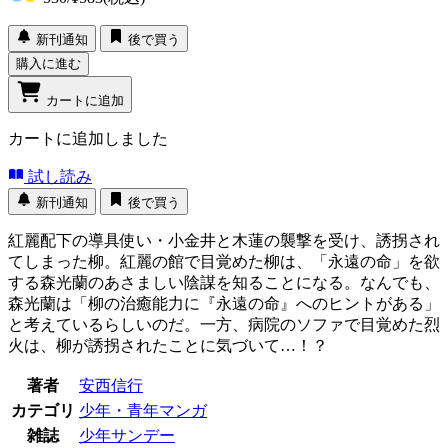
新刊通知
後で買う
購入に進む
カートに追加
カートに追加しました
試し読み
新刊通知
後で買う
紅麗配下の導具使い・小金井と木蓮の襲撃を受け、誘拐され
てしまった柳。紅麗の館で目覚めた柳は、「永遠の命」を欲
する森光蘭のあさましい陰謀を知ることになる。なんでも、
森光蘭は「柳の治癒能力に『永遠の命』へのヒントがある」
と考えているらしいのだ。一方、病院のソファで目覚めた烈
火は、柳が誘拐されたことに気づいて…！？
著者
安西信行
カテゴリ
少年・青年マンガ
雑誌
少年サンデー