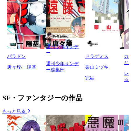
週刊少年サンデ
ー
パラドン
ドラゲミス
カ
と
週刊少年サンデ
唐々煙/一陽基
栗山ミヅキ
ー編集部
レ
完結
ゅ
SF・ファンタジーの作品
もっと見る