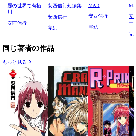
MAR
麗の世界で有栖
安西信行短編集
MA
川
安西信行
安
安西信行
一
安西信行
完結
完結
完
同じ著者の作品
もっと見る