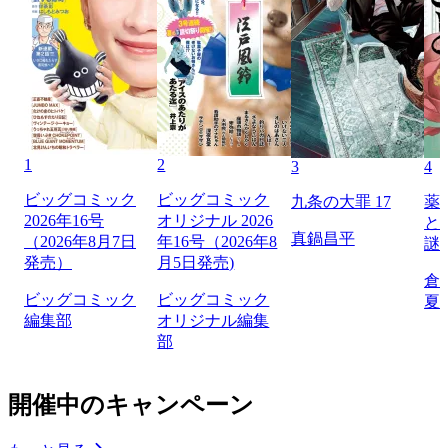
1
2
3
4
ビッグコミック
ビッグコミック
九条の大罪 17
薬
2026年16号
オリジナル 2026
と
真鍋昌平
（2026年8月7日
年16号（2026年8
謎
発売）
月5日発売)
倉
ビッグコミック
ビッグコミック
夏
編集部
オリジナル編集
部
開催中のキャンペーン