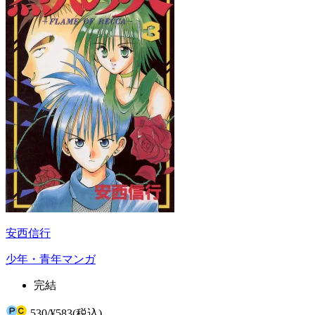
安西信行
少年・青年マンガ
完結
530
/
¥583
(税込)