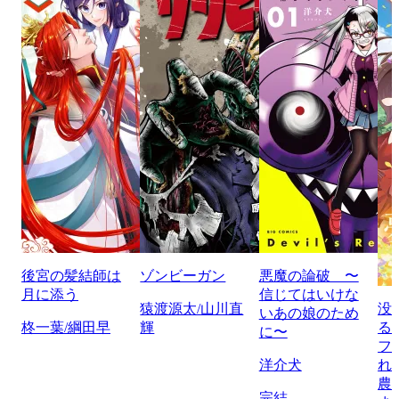
後宮の髪結師は
ゾンビーガン
悪魔の論破 〜
月に添う
信じてはいけな
猿渡源太/山川直
没
いあの娘のため
柊一葉/綱田早
輝
る
に〜
フ
洋介犬
れ
農
完結