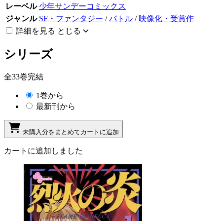
レーベル
少年サンデーコミックス
ジャンル
SF・ファンタジー
/
バトル
/
映像化・受賞作
詳細を見る
とじる
シリーズ
全33巻完結
1巻から
最新刊から
未購入分をまとめてカートに追加
カートに追加しました