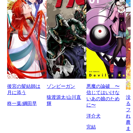
後宮の髪結師は
ゾンビーガン
悪魔の論破 〜
月に添う
信じてはいけな
猿渡源太/山川直
没
いあの娘のため
柊一葉/綱田早
輝
る
に〜
フ
洋介犬
れ
農
完結
ま