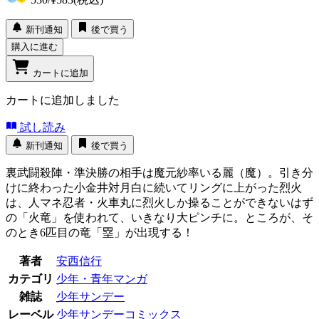
新刊通知
後で買う
購入に進む
カートに追加
カートに追加しました
試し読み
新刊通知
後で買う
裏武闘殺陣・準決勝の相手は魔元紗率いる麗（魔）。引き分
けに終わった小金井対月白に続いてリングに上がった烈火
は、人マネ忍者・火車丸に烈火しか操ることができないはず
の「火竜」を使われて、いきなり大ピンチに。ところが、そ
のとき6匹目の竜「塁」が出現する！
著者
安西信行
カテゴリ
少年・青年マンガ
雑誌
少年サンデー
レーベル
少年サンデーコミックス