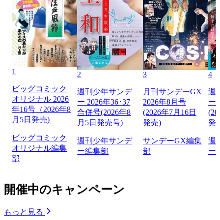
1
2
3
4
ビッグコミック
週刊少年サンデ
月刊サンデーGX
週
オリジナル 2026
ー 2026年36･37
2026年8月号
ー 
年16号（2026年8
合併号(2026年8
(2026年7月16日
(2
月5日発売)
月5日発売号)
発売)
発
ビッグコミック
週刊少年サンデ
サンデーGX編集
週
オリジナル編集
ー編集部
部
ー
部
開催中のキャンペーン
もっと見る