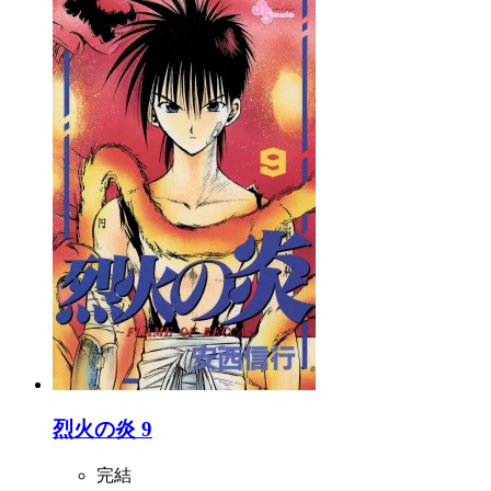
烈火の炎 9
完結