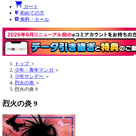
カート
初めての方
無料・セール
トップ
＞
少年・青年マンガ
＞
少年サンデー
＞
烈火の炎
＞
烈火の炎 9
烈火の炎 9