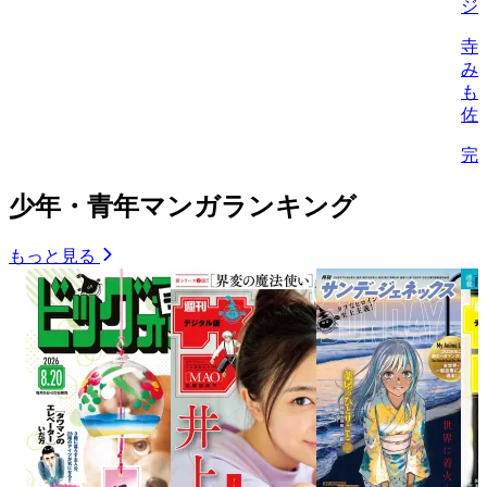
ジ
寺
み
も
佐
完
少年・青年マンガランキング
もっと見る