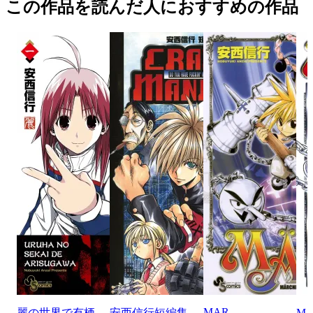
この作品を読んだ人におすすめの作品
MAR
麗の世界で有栖
安西信行短編集
MA