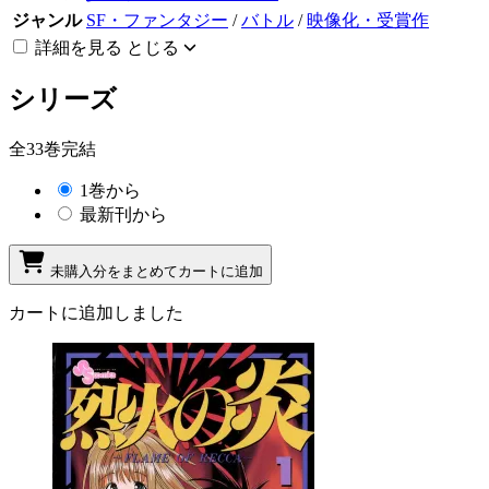
ジャンル
SF・ファンタジー
/
バトル
/
映像化・受賞作
詳細を見る
とじる
シリーズ
全33巻完結
1巻から
最新刊から
未購入分をまとめてカートに追加
カートに追加しました