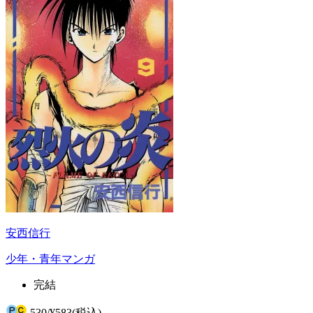
安西信行
少年・青年マンガ
完結
530
/
¥583
(税込)