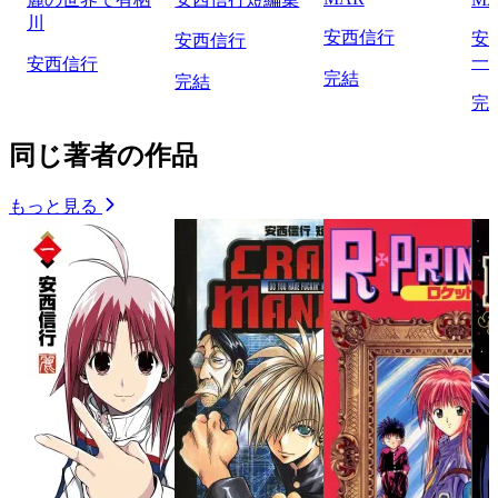
川
安西信行
安
安西信行
一
安西信行
完結
完結
完
同じ著者の作品
もっと見る