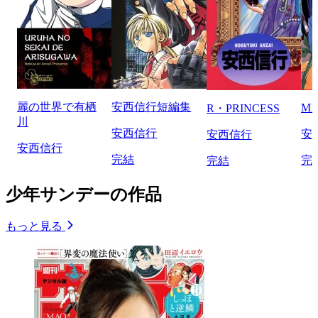
麗の世界で有栖
安西信行短編集
MI
R・PRINCESS
川
安西信行
安
安西信行
安西信行
完結
完
完結
少年サンデーの作品
もっと見る