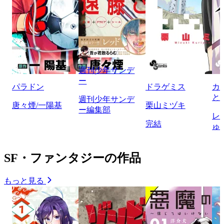
週刊少年サンデ
ー
パラドン
ドラゲミス
カ
と
週刊少年サンデ
唐々煙/一陽基
栗山ミヅキ
ー編集部
レ
完結
ゅ
SF・ファンタジーの作品
もっと見る