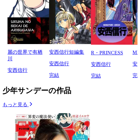
麗の世界で有栖
安西信行短編集
MI
R・PRINCESS
川
安西信行
安
安西信行
安西信行
完結
完
完結
少年サンデーの作品
もっと見る