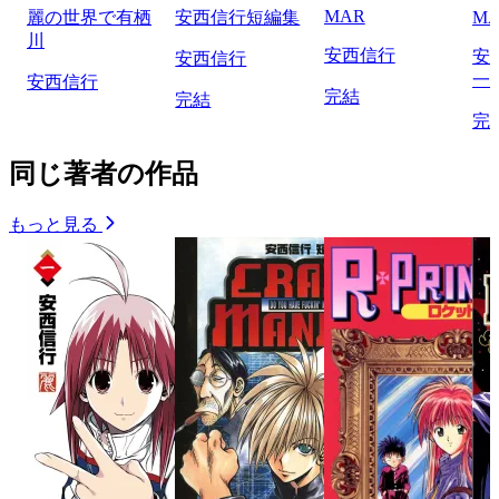
MAR
麗の世界で有栖
安西信行短編集
MA
川
安西信行
安
安西信行
一
安西信行
完結
完結
完
同じ著者の作品
もっと見る