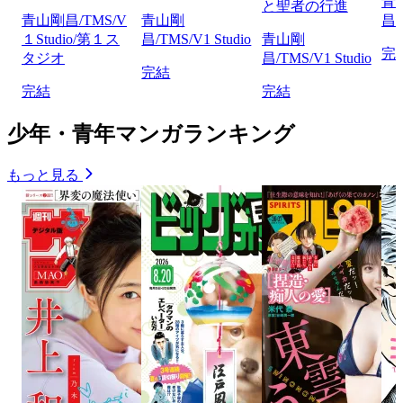
青
と聖者の行進
青山剛昌/TMS/V
青山剛
昌/
１Studio/第１ス
昌/TMS/V1 Studio
青山剛
完
タジオ
昌/TMS/V1 Studio
完結
完結
完結
少年・青年マンガランキング
もっと見る