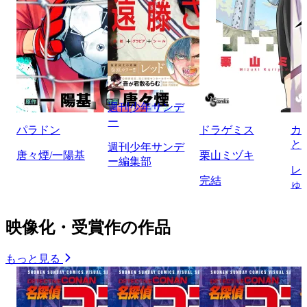
週刊少年サンデ
ー
パラドン
ドラゲミス
カ
と
週刊少年サンデ
唐々煙/一陽基
栗山ミヅキ
ー編集部
レ
完結
ゅ
映像化・受賞作の作品
もっと見る