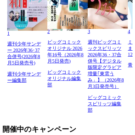
2
3
4
1
ビッグコミック
週刊ビッグコミ
ミ
週刊少年サンデ
オリジナル 2026
ックスピリッツ
ま
ー 2026年36･37
12
年16号（2026年8
2026年36・37合
合併号(2026年8
月5日発売)
併号【デジタル
月5日発売号)
青
版限定グラビア
ビッグコミック
増量｢東雲う
週刊少年サンデ
オリジナル編集
み」】（2026年8
ー編集部
部
月3日発売号）
ビッグコミック
スピリッツ編集
部
開催中のキャンペーン