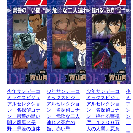
少年サンデーコ
少年サンデーコ
少年サンデーコ
少
ミックスビジュ
ミックスビジュ
ミックスビジュ
ミ
アルセレクショ
アルセレクショ
アルセレクショ
ア
ン 名探偵コナ
ン 名探偵コナ
ン 名探偵コナ
ン
ン 県警の黒い
ン 危険な二人
ン 揺れる警視
ン
闇／群馬と長
連れ／死亡の
庁 １２００万
二
野 県境の遺体
館、赤い壁
人の人質／悪意