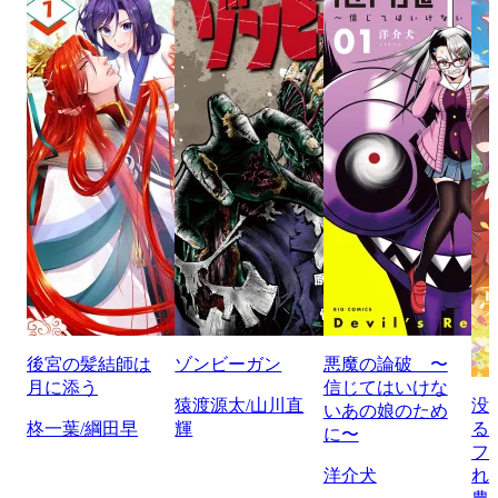
後宮の髪結師は
ゾンビーガン
悪魔の論破 〜
月に添う
信じてはいけな
猿渡源太/山川直
没
いあの娘のため
柊一葉/綱田早
輝
る
に〜
フ
洋介犬
れ