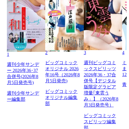
2
3
4
1
ビッグコミック
週刊ビッグコミ
ミ
週刊少年サンデ
オリジナル 2026
ックスピリッツ
ま
ー 2026年36･37
12
年16号（2026年8
2026年36・37合
合併号(2026年8
月5日発売)
併号【デジタル
月5日発売号)
青
版限定グラビア
ビッグコミック
増量｢東雲う
週刊少年サンデ
オリジナル編集
み」】（2026年8
ー編集部
部
月3日発売号）
ビッグコミック
スピリッツ編集
部