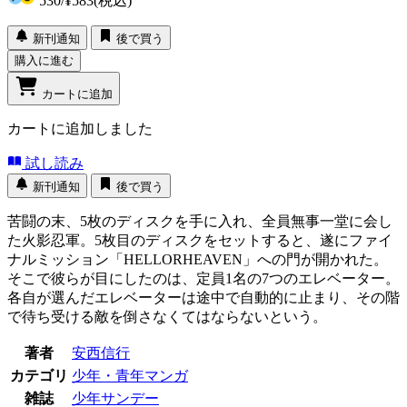
530
/
¥583
(税込)
新刊通知
後で買う
購入に進む
カートに追加
カートに追加しました
試し読み
新刊通知
後で買う
苦闘の末、5枚のディスクを手に入れ、全員無事一堂に会し
た火影忍軍。5枚目のディスクをセットすると、遂にファイ
ナルミッション「HELLORHEAVEN」への門が開かれた。
そこで彼らが目にしたのは、定員1名の7つのエレベーター。
各自が選んだエレベーターは途中で自動的に止まり、その階
で待ち受ける敵を倒さなくてはならないという。
著者
安西信行
カテゴリ
少年・青年マンガ
雑誌
少年サンデー