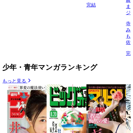
農
完結
ま
ジ
寺
み
も
佐
完
少年・青年マンガランキング
もっと見る