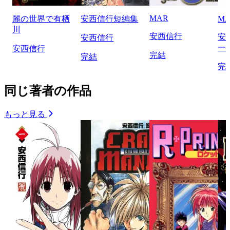
MAR
麗の世界で有栖
安西信行短編集
MA
川
安西信行
安
安西信行
一
安西信行
完結
完結
完
同じ著者の作品
もっと見る