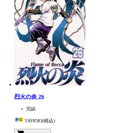
烈火の炎 26
完結
530
/
¥583
(税込)