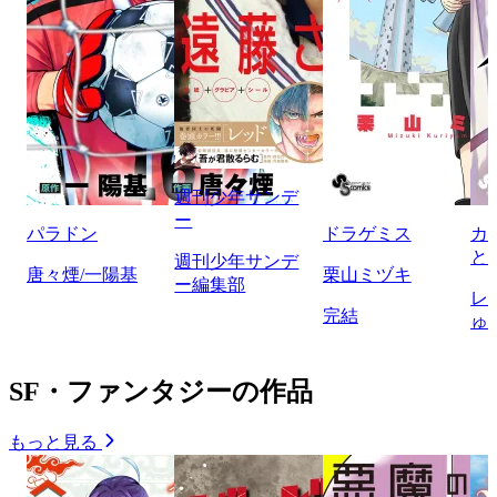
週刊少年サンデ
ー
パラドン
ドラゲミス
カ
と
週刊少年サンデ
唐々煙/一陽基
栗山ミヅキ
ー編集部
レ
完結
ゅ
SF・ファンタジーの作品
もっと見る