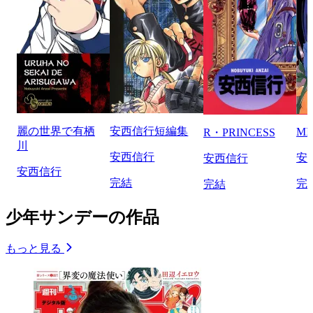
麗の世界で有栖
安西信行短編集
MI
R・PRINCESS
川
安西信行
安
安西信行
安西信行
完結
完
完結
少年サンデーの作品
もっと見る