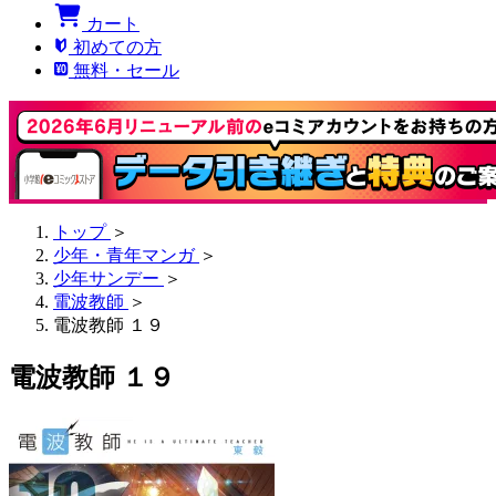
カート
初めての方
無料・セール
トップ
＞
少年・青年マンガ
＞
少年サンデー
＞
電波教師
＞
電波教師 １９
電波教師 １９