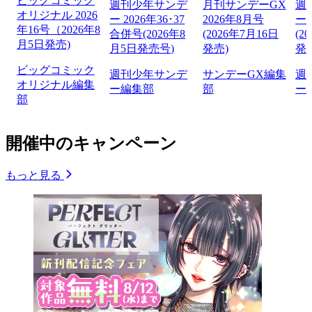
ビッグコミック
週刊少年サンデ
月刊サンデーGX
週
オリジナル 2026
ー 2026年36･37
2026年8月号
ー 
年16号（2026年8
合併号(2026年8
(2026年7月16日
(2
月5日発売)
月5日発売号)
発売)
発
ビッグコミック
週刊少年サンデ
サンデーGX編集
週
オリジナル編集
ー編集部
部
ー
部
開催中のキャンペーン
もっと見る