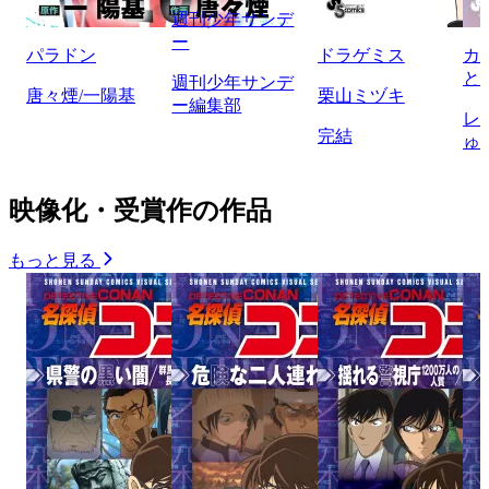
週刊少年サンデ
ー
パラドン
ドラゲミス
カ
と
週刊少年サンデ
唐々煙/一陽基
栗山ミヅキ
ー編集部
レ
完結
ゅ
映像化・受賞作の作品
もっと見る