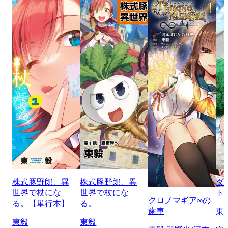
株式豚野郎、異
株式豚野郎、異
ダ
世界で杖にな
世界で杖にな
ト
クロノマギア∞の
る。【単行本】
る。
歯車
東
東毅
東毅