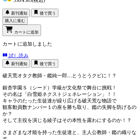
530
/
¥583
(税込)
新刊通知
後で買う
購入に進む
カートに追加
カートに追加しました
試し読み
新刊通知
後で買う
破天荒オタク教師・鑑純一郎…とうとうクビに！？
銀杏学園Ｓ（シード）学級が文化祭で舞台に挑戦！
その名は「白雪姫ネクストジェネレーション」！！
キャラのたった生徒達が繰り広げる破天荒な物語で
観客動員数ナンバー１の座を勝ち取り、鑑の失脚を防げるの
か？
そして主役を演じる綾子はその本性を露わにするのか！？
さまざまな才能を持った生徒達と、主人公教師・鑑の織りな
す