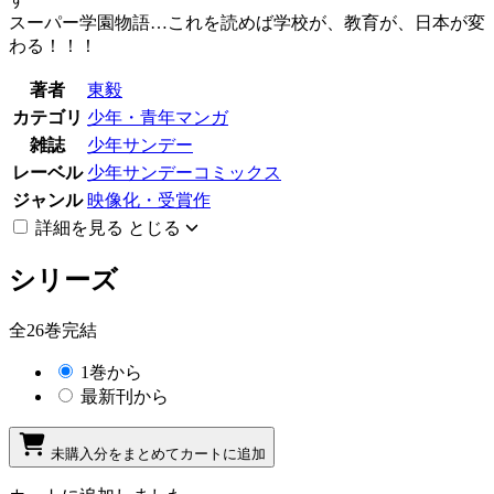
スーパー学園物語…これを読めば学校が、教育が、日本が変
わる！！！
著者
東毅
カテゴリ
少年・青年マンガ
雑誌
少年サンデー
レーベル
少年サンデーコミックス
ジャンル
映像化・受賞作
詳細を見る
とじる
シリーズ
全26巻完結
1巻から
最新刊から
未購入分をまとめてカートに追加