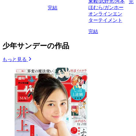
東毅/武野光/河本
完
ほむら/ガンホー
完結
オンラインエン
ターテイメント
完結
少年サンデーの作品
もっと見る