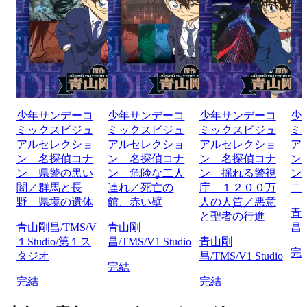
少年サンデーコ
少年サンデーコ
少年サンデーコ
少
ミックスビジュ
ミックスビジュ
ミックスビジュ
ミ
アルセレクショ
アルセレクショ
アルセレクショ
ア
ン 名探偵コナ
ン 名探偵コナ
ン 名探偵コナ
ン
ン 県警の黒い
ン 危険な二人
ン 揺れる警視
ン
闇／群馬と長
連れ／死亡の
庁 １２００万
二
野 県境の遺体
館、赤い壁
人の人質／悪意
青
と聖者の行進
青山剛昌/TMS/V
青山剛
昌/
１Studio/第１ス
昌/TMS/V1 Studio
青山剛
完
タジオ
昌/TMS/V1 Studio
完結
完結
完結