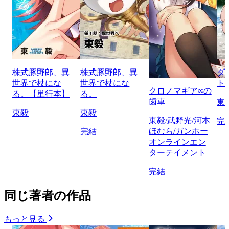
株式豚野郎、異
株式豚野郎、異
ダ
世界で杖にな
世界で杖にな
ト
クロノマギア∞の
る。【単行本】
る。
歯車
東
東毅
東毅
東毅/武野光/河本
完
ほむら/ガンホー
完結
オンラインエン
ターテイメント
完結
同じ著者の作品
もっと見る