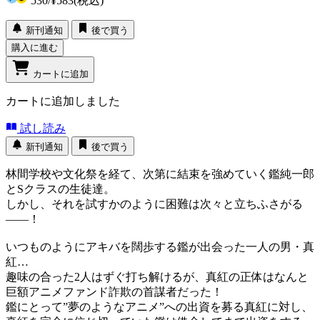
530
/
¥583
(税込)
新刊通知
後で買う
購入に進む
カートに追加
カートに追加しました
試し読み
新刊通知
後で買う
林間学校や文化祭を経て、次第に結束を強めていく鑑純一郎
とSクラスの生徒達。
しかし、それを試すかのように困難は次々と立ちふさがる
――！
いつものようにアキバを闊歩する鑑が出会った一人の男・真
紅…
趣味の合った2人はずぐ打ち解けるが、真紅の正体はなんと
巨額アニメファンド詐欺の首謀者だった！
鑑にとって”夢のようなアニメ”への出資を募る真紅に対し、