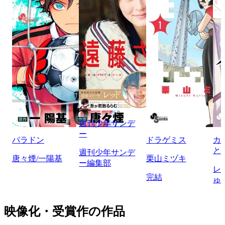
週刊少年サンデ
ー
パラドン
ドラゲミス
カ
と
週刊少年サンデ
唐々煙/一陽基
栗山ミヅキ
ー編集部
レ
完結
ゅ
映像化・受賞作の作品