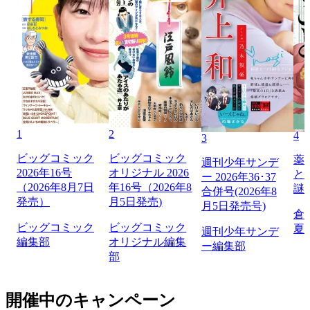
1
2
4
3
ビッグコミック
ビッグコミック
薬
週刊少年サンデ
2026年16号
オリジナル 2026
と
ー 2026年36･37
（2026年8月7日
年16号（2026年8
謎
合併号(2026年8
発売）
月5日発売)
月5日発売号)
倉
ビッグコミック
ビッグコミック
夏
週刊少年サンデ
編集部
オリジナル編集
ー編集部
部
開催中のキャンペーン