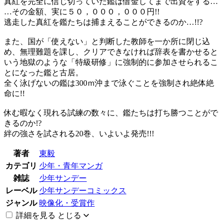
真紅を完全に信じ切っていた鑑は借金してまで出資をする…
…その金額、実に５０，０００，０００円!!
逃走した真紅を鑑たちは捕まえることができるのか…!!?
また、国が「使えない」と判断した教師を一か所に閉じ込
め、無理難題を課し、クリアできなければ辞表を書かせると
いう地獄のような「特級研修」に強制的に参加させられるこ
とになった鑑と古居。
全く泳げないの鑑は300ｍ沖まで泳ぐことを強制され絶体絶
命に!!
休む暇なく現れる試練の数々に、鑑たちは打ち勝つことがで
きるのか!?
絆の強さを試される20巻、いよいよ発売!!!
著者
東毅
カテゴリ
少年・青年マンガ
雑誌
少年サンデー
レーベル
少年サンデーコミックス
ジャンル
映像化・受賞作
詳細を見る
とじる