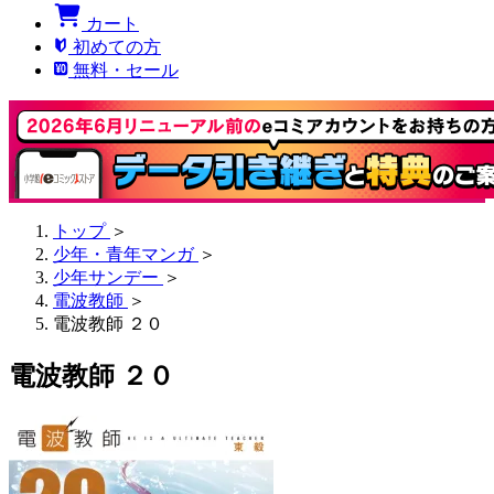
カート
初めての方
無料・セール
トップ
＞
少年・青年マンガ
＞
少年サンデー
＞
電波教師
＞
電波教師 ２０
電波教師 ２０