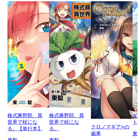
株式豚野郎、異
株式豚野郎、異
ダ
世界で杖にな
世界で杖にな
ト
クロノマギア∞の
る。【単行本】
る。
歯車
東