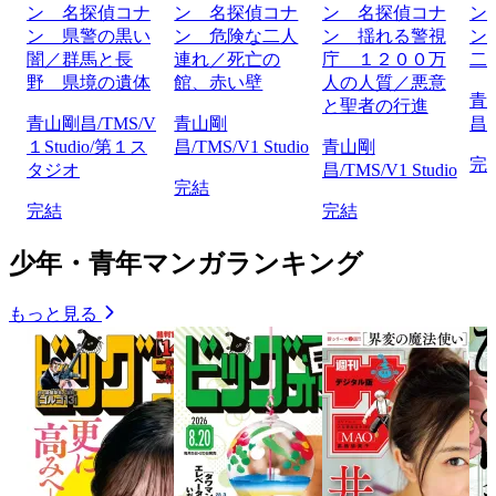
ン 名探偵コナ
ン 名探偵コナ
ン 名探偵コナ
ン
ン 県警の黒い
ン 危険な二人
ン 揺れる警視
ン
闇／群馬と長
連れ／死亡の
庁 １２００万
二
野 県境の遺体
館、赤い壁
人の人質／悪意
青
と聖者の行進
青山剛昌/TMS/V
青山剛
昌/
１Studio/第１ス
昌/TMS/V1 Studio
青山剛
完
タジオ
昌/TMS/V1 Studio
完結
完結
完結
少年・青年マンガランキング
もっと見る