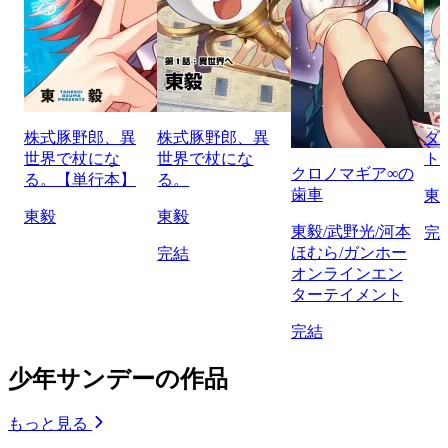
株式豚野郎、異
株式豚野郎、異
ダ
世界で杖にな
世界で杖にな
ト
クロノマギア∞の
る。【単行本】
る。
歯車
東
東毅
東毅
東毅/武野光/河本
完
ほむら/ガンホー
完結
オンラインエン
ターテイメント
完結
少年サンデーの作品
もっと見る