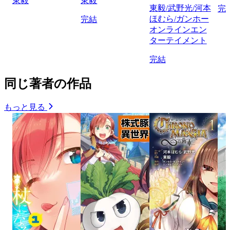
東毅
東毅
東毅/武野光/河本
完
ほむら/ガンホー
完結
オンラインエン
ターテイメント
完結
同じ著者の作品
もっと見る