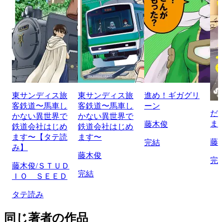
東サンディス旅
東サンディス旅
進め！ギガグリ
客鉄道〜馬車し
客鉄道〜馬車し
ーン
だ
かない異世界で
かない異世界で
ま
藤木俊
鉄道会社はじめ
鉄道会社はじめ
ます〜【タテ読
ます〜
藤
完結
み】
藤木俊
完
藤木俊/ＳＴＵＤ
完結
ＩＯ ＳＥＥＤ
タテ読み
同じ著者の作品