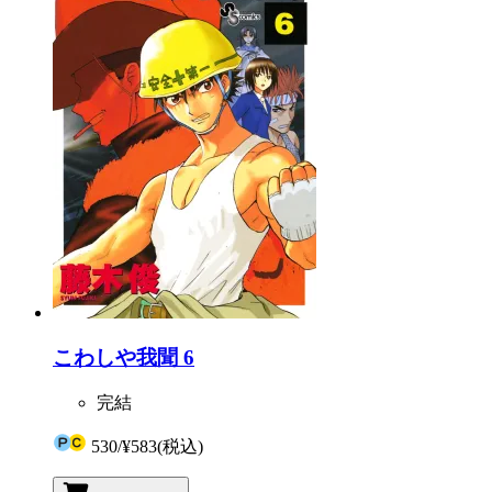
こわしや我聞 6
完結
530
/
¥583
(税込)