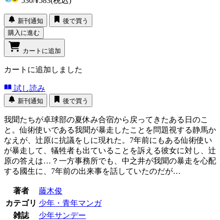
530
/
¥583
(税込)
新刊通知
後で買う
購入に進む
カートに追加
カートに追加しました
試し読み
新刊通知
後で買う
我聞たちが卓球部の夏休み合宿から戻ってきたある日のこ
と。仙術使いである我聞が暴走したことを問題視する静馬か
なえが、辻原に抗議をしに現れた。7年前にもある仙術使い
が暴走して、犠牲者も出ていることを訴える彼女に対し、辻
原の答えは…？一方事務所でも、中之井が我聞の暴走を心配
する國生に、7年前の出来事を話していたのだが…
著者
藤木俊
カテゴリ
少年・青年マンガ
雑誌
少年サンデー