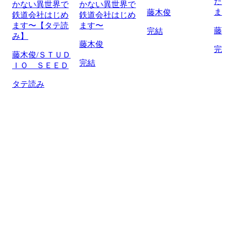
だ
かない異世界で
かない異世界で
ま
藤木俊
鉄道会社はじめ
鉄道会社はじめ
ます〜【タテ読
ます〜
藤
完結
み】
藤木俊
完
藤木俊/ＳＴＵＤ
完結
ＩＯ ＳＥＥＤ
タテ読み