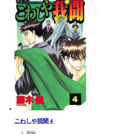
こわしや我聞 4
完結