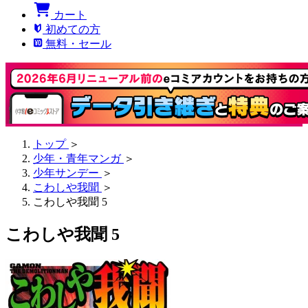
カート
初めての方
無料・セール
トップ
＞
少年・青年マンガ
＞
少年サンデー
＞
こわしや我聞
＞
こわしや我聞 5
こわしや我聞 5