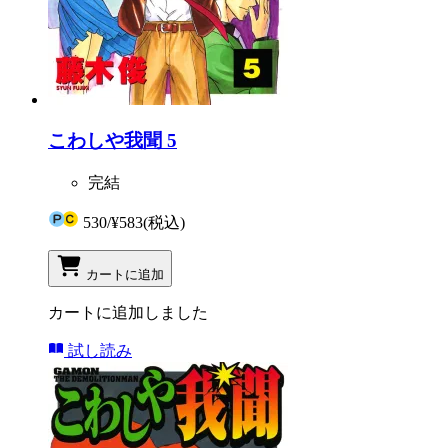
こわしや我聞 5
完結
530
/
¥583
(税込)
カートに追加
カートに追加しました
試し読み