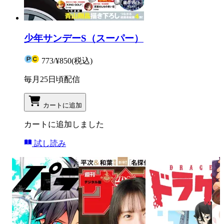
少年サンデーS（スーパー）
773
/
¥850
(税込)
毎月25日頃配信
カートに追加
カートに追加しました
試し読み