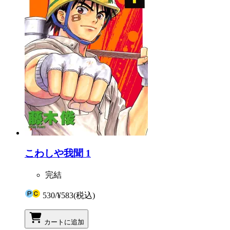
こわしや我聞 1
完結
530
/
¥583
(税込)
カートに追加