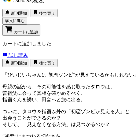
530
/
¥583
(税込)
新刊通知
後で買う
購入に進む
カートに追加
カートに追加しました
試し読み
新刊通知
後で買う
「ひいじいちゃんは“初恋ゾンビ”が見えているかもしれない
母親の話から、その可能性を感じ取ったタロウは、
曽祖父に会って真相を確かめるべく、
指宿くんを誘い、田舎へと旅に出る。
ついに、タロウ＆指宿以外の「初恋ゾンビが見える人」と
出会うことができるのか!?
そして、「見えなくなる方法」は見つかるのか!?
“初恋”にまつわる切なさを、