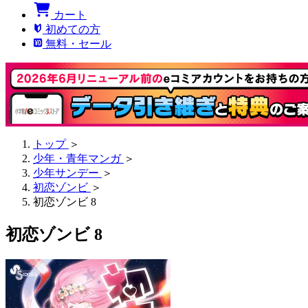
カート
初めての方
無料・セール
トップ
＞
少年・青年マンガ
＞
少年サンデー
＞
初恋ゾンビ
＞
初恋ゾンビ 8
初恋ゾンビ 8