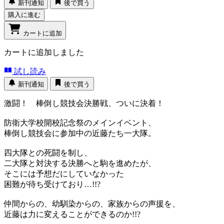
新刊通知
後で買う
購入に進む
カートに追加
カートに追加しました
試し読み
新刊通知
後で買う
激闘！ 棒倒し競技会決勝戦、ついに決着！
防衛大学校開校記念祭のメインイベント、
棒倒し競技会に参加中の近藤たち一大隊。
四大隊との死闘を制し、
二大隊と対決する決勝へと駒を進めたが、
そこには予想だにしていなかった
困難が待ち受けており…!!?
仲間からの、幼馴染からの、家族からの声援を、
近藤は力に変えることができるのか!!?