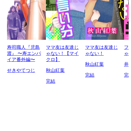
寿司職人『児島
ママ友は友達じ
ママ友は友達じ
フ
渡』 〜寿エンパ
ゃない！【マイ
ゃない！
ゃ
イア番外編〜
クロ】
秋山紅葉
井
せきやてつじ
秋山紅葉
完結
完
完結