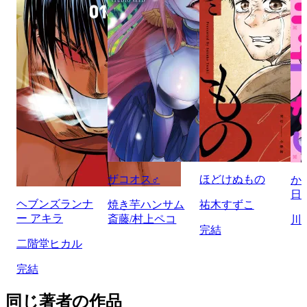
ザコオス♂
ほどけぬもの
か
日
ヘブンズランナ
焼き芋ハンサム
祐木すずこ
ー アキラ
斎藤/村上ペコ
川
完結
二階堂ヒカル
完結
同じ著者の作品