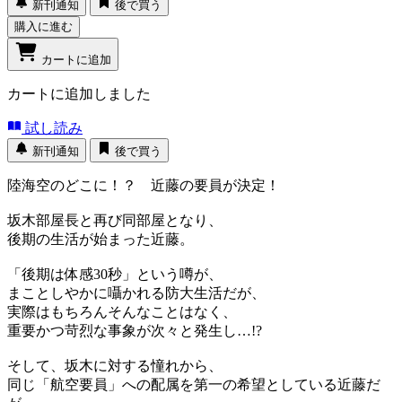
新刊通知
後で買う
購入に進む
カートに追加
カートに追加しました
試し読み
新刊通知
後で買う
陸海空のどこに！？ 近藤の要員が決定！
坂木部屋長と再び同部屋となり、
後期の生活が始まった近藤。
「後期は体感30秒」という噂が、
まことしやかに囁かれる防大生活だが、
実際はもちろんそんなことはなく、
重要かつ苛烈な事象が次々と発生し…!?
そして、坂木に対する憧れから、
同じ「航空要員」への配属を第一の希望としている近藤だ