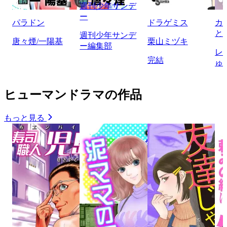
週刊少年サンデ
ー
パラドン
ドラゲミス
カ
と
週刊少年サンデ
唐々煙/一陽基
栗山ミヅキ
ー編集部
レ
完結
ゅ
ヒューマンドラマの作品
もっと見る