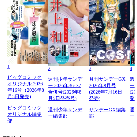
1
2
3
4
ビッグコミック
週刊少年サンデ
月刊サンデーGX
週
オリジナル 2026
ー 2026年36･37
2026年8月号
ー 
年16号（2026年8
合併号(2026年8
(2026年7月16日
(2
月5日発売)
月5日発売号)
発売)
発
ビッグコミック
週刊少年サンデ
サンデーGX編集
週
オリジナル編集
ー編集部
部
ー
部