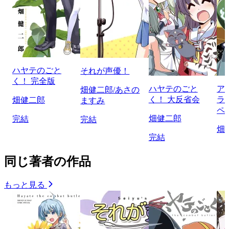
ハヤテのごと
それが声優！
く！ 完全版
ハヤテのごと
ア
畑健二郎/あさの
く！ 大反省会
ラ
畑健二郎
ますみ
ペ
畑健二郎
完結
完結
畑
完結
同じ著者の作品
もっと見る