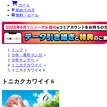
カート
初めての方
無料・セール
トップ
＞
少年・青年マンガ
＞
少年サンデー
＞
トニカクカワイイ
＞
トニカクカワイイ 6
トニカクカワイイ 6