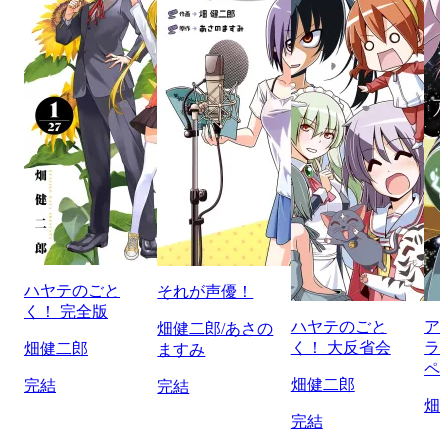
ハヤテのごと
それが声優！
く！ 完全版
ハヤテのごと
ア
畑健二郎/あさの
く！ 大反省会
ラ
畑健二郎
ますみ
ペ
畑健二郎
完結
完結
畑
完結