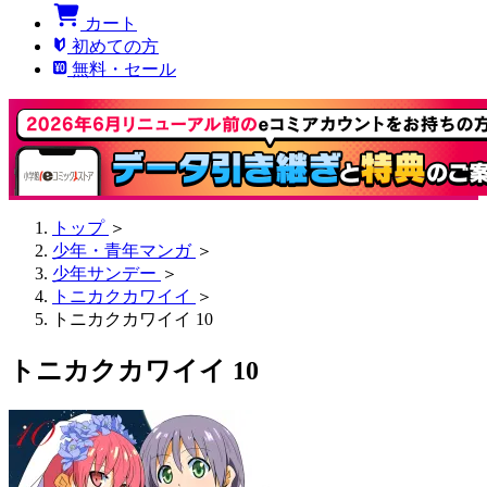
カート
初めての方
無料・セール
トップ
＞
少年・青年マンガ
＞
少年サンデー
＞
トニカクカワイイ
＞
トニカクカワイイ 10
トニカクカワイイ 10