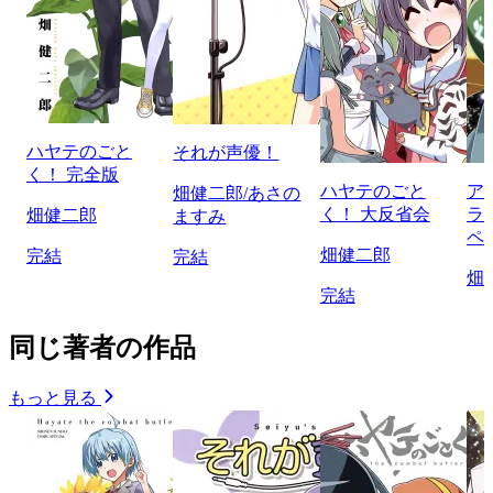
ハヤテのごと
それが声優！
く！ 完全版
ハヤテのごと
ア
畑健二郎/あさの
く！ 大反省会
ラ
畑健二郎
ますみ
ペ
畑健二郎
完結
完結
畑
完結
同じ著者の作品
もっと見る