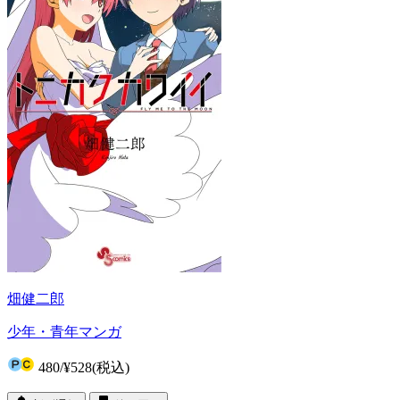
畑健二郎
少年・青年マンガ
480
/
¥528
(税込)