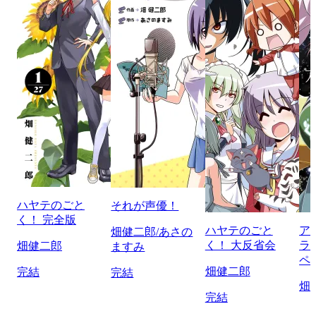
ハヤテのごと
それが声優！
く！ 完全版
ハヤテのごと
ア
畑健二郎/あさの
く！ 大反省会
ラ
畑健二郎
ますみ
ペ
畑健二郎
完結
完結
畑
完結