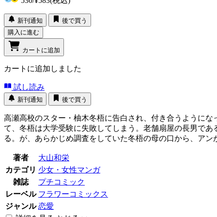
530
/
¥583
(税込)
新刊通知
後で買う
購入に進む
カートに追加
カートに追加しました
試し読み
新刊通知
後で買う
高瀬高校のスター・柚木冬梧に告白され、付き合うようにな
て、冬梧は大学受験に失敗してしまう。老舗扇屋の長男であ
る。が、あらかじめ調査をしていた冬梧の母の口から、アン
著者
大山和栄
カテゴリ
少女・女性マンガ
雑誌
プチコミック
レーベル
フラワーコミックス
ジャンル
恋愛