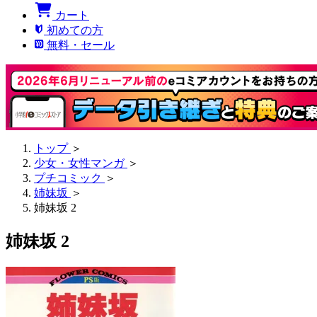
カート
初めての方
無料・セール
トップ
＞
少女・女性マンガ
＞
プチコミック
＞
姉妹坂
＞
姉妹坂 2
姉妹坂 2