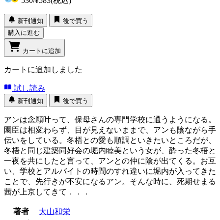
530
/
¥583
(税込)
新刊通知
後で買う
購入に進む
カートに追加
カートに追加しました
試し読み
新刊通知
後で買う
アンは念願叶って、保母さんの専門学校に通うようになる。
園臣は相変わらず、目が見えないままで、アンも陰ながら手
伝いをしている。冬梧との愛も順調といきたいところだが、
冬梧と同じ建築同好会の堀内睦美という女が、酔った冬梧と
一夜を共にしたと言って、アンとの仲に陰が出てくる。お互
い、学校とアルバイトの時間のすれ違いに堀内が入ってきた
ことで、先行きが不安になるアン。そんな時に、死期せまる
茜が上京してきて．．．
著者
大山和栄