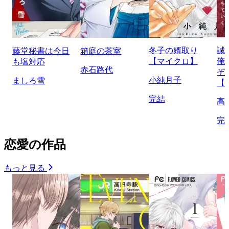
冬子の婿取り
誠
藤堂秘書は今日
箱庭の茶室
【マイクロ】
俺
も塩対応
赤石路代
ぞ
小純月子
ましろ雪
【
完結
高
完
恋愛の作品
もっと見る