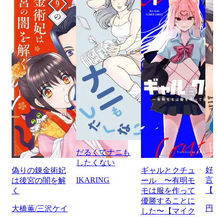
だるくてナニも
したくない
好
偽りの錬金術妃
ギャルとクチュ
IKARING
言
は後宮の闇を解
ール 〜有明モ
【
く
モは服を作って
優勝することに
円
大橋薫/三沢ケイ
した〜【マイク