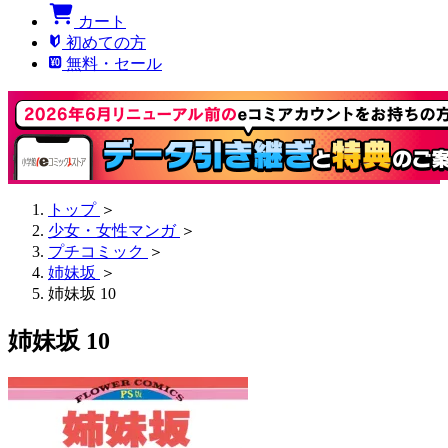
カート
初めての方
無料・セール
トップ
＞
少女・女性マンガ
＞
プチコミック
＞
姉妹坂
＞
姉妹坂 10
姉妹坂 10