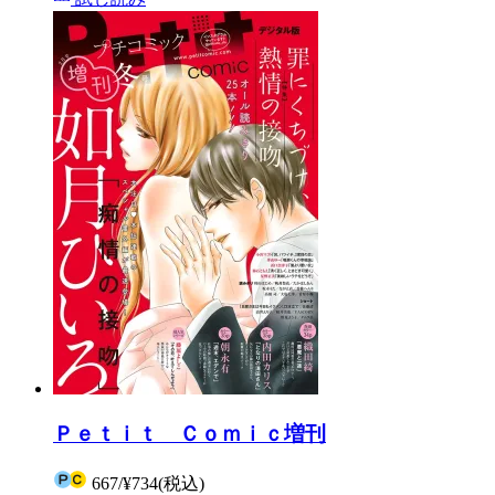
Ｐｅｔｉｔ Ｃｏｍｉｃ増刊
667
/
¥734
(税込)