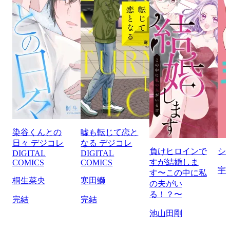
染谷くんとの
嘘も転じて恋と
日々 デジコレ
なる デジコレ
負けヒロインで
シ
DIGITAL
DIGITAL
すが結婚しま
COMICS
COMICS
宇
す〜この中に私
桐生菜央
寒田鰤
の夫がい
る！？〜
完結
完結
池山田剛