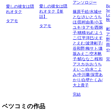
アンソロジー
Bet
愛しの彼女は隠
愛しの彼女は隠
Sel
れオタク【単
れオタク
篠原千絵/水城せ
Lov
話】
とな/さいとうち
秋
タアモ
ほ/田村由美/小玉
タアモ
ユキ/タアモ/西炯
彬
子/穂積/ねむよう
ア
こ/江平洋巳/えす
野
とえむ/波津彬子/
雨
谷和野/梅サト/逢
や
坂みえこ/空木帆
子/鯖ななこ/桜和
完
アスカ/おおうち
えいこ/白水こよ
み/中川馨/深雲あ
かり/白壁たくみ/
大上貴子
完結
ベツコミの作品