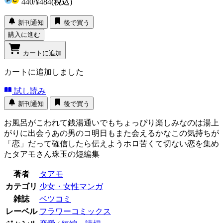
440
/
¥484
(税込)
新刊通知
後で買う
購入に進む
カートに追加
カートに追加しました
試し読み
新刊通知
後で買う
お風呂がこわれて銭湯通いでもちょっぴり楽しみなのは湯上
がりに出会うあの男のコ明日もまた会えるかなこの気持ちが
「恋」だって確信したら伝えようホロ苦くて切ない恋を集め
たタアモさん珠玉の短編集
著者
タアモ
カテゴリ
少女・女性マンガ
雑誌
ベツコミ
レーベル
フラワーコミックス