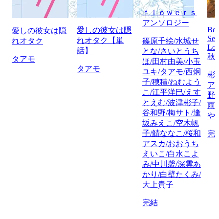
ｆｌｏｗｅｒｓ
アンソロジー
Bet
愛しの彼女は隠
愛しの彼女は隠
Sel
れオタク【単
れオタク
篠原千絵/水城せ
Lov
話】
とな/さいとうち
秋
タアモ
ほ/田村由美/小玉
タアモ
ユキ/タアモ/西炯
彬
子/穂積/ねむよう
ア
こ/江平洋巳/えす
野
とえむ/波津彬子/
雨
谷和野/梅サト/逢
や
坂みえこ/空木帆
子/鯖ななこ/桜和
完
アスカ/おおうち
えいこ/白水こよ
み/中川馨/深雲あ
かり/白壁たくみ/
大上貴子
完結