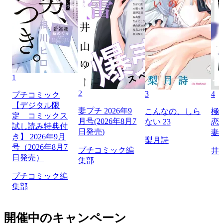
1
2
3
4
プチコミック
【デジタル限
妻プチ 2026年9
こんなの、しら
極
定 コミックス
月号(2026年8月7
ない 23
恋
試し読み特典付
日発売)
妻
き】 2026年9月
梨月詩
号（2026年8月7
プチコミック編
井
日発売）
集部
プチコミック編
集部
開催中のキャンペーン