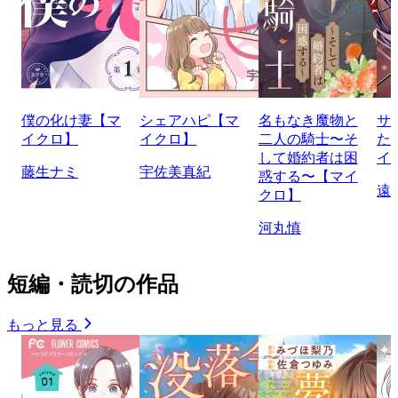
僕の化け妻【マ
シェアハピ【マ
名もなき魔物と
サ
イクロ】
イクロ】
二人の騎士〜そ
た
して婚約者は困
イ
藤生ナミ
宇佐美真紀
惑する〜【マイ
遠
クロ】
河丸慎
短編・読切の作品
もっと見る