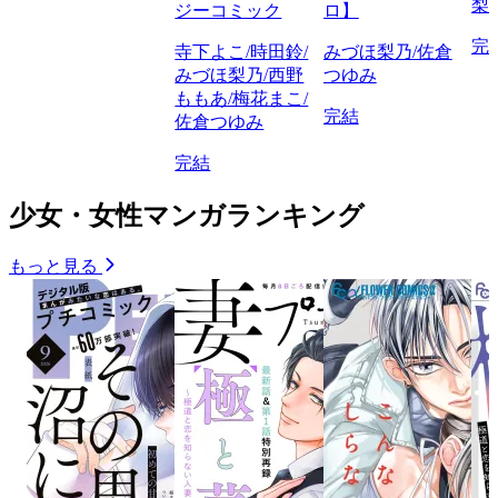
梨
ジーコミック
ロ】
完
寺下よこ/時田鈴/
みづほ梨乃/佐倉
みづほ梨乃/西野
つゆみ
ももあ/梅花まこ/
完結
佐倉つゆみ
完結
少女・女性マンガランキング
もっと見る