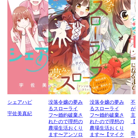
シェアハピ
没落令嬢の夢み
没落令嬢の夢み
不
るスローライ
るスローライ
が
宇佐美真紀
フ〜婚約破棄さ
フ〜婚約破棄さ
主
れたので理想の
れたので理想の
【
農場生活おくり
農場生活おくり
寺
ます〜アンソロ
ます〜【マイク