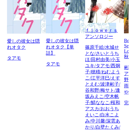
ｆｌｏｗｅｒｓ
アンソロジー
Bet
愛しの彼女は隠
愛しの彼女は隠
Sel
れオタク【単
れオタク
篠原千絵/水城せ
Lov
話】
とな/さいとうち
秋
タアモ
ほ/田村由美/小玉
タアモ
ユキ/タアモ/西炯
彬
子/穂積/ねむよう
ア
こ/江平洋巳/えす
野
とえむ/波津彬子/
雨
谷和野/梅サト/逢
や
坂みえこ/空木帆
子/鯖ななこ/桜和
完
アスカ/おおうち
えいこ/白水こよ
み/中川馨/深雲あ
かり/白壁たくみ/