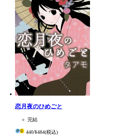
恋月夜のひめごと
完結
440
/
¥484
(税込)