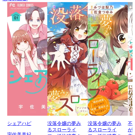
シェアハピ
没落令嬢の夢み
没落令嬢の夢み
不
るスローライ
るスローライ
が
宇佐美真紀