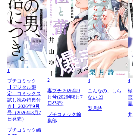
1
2
3
4
プチコミック
【デジタル限
妻プチ 2026年9
こんなの、しら
極
定 コミックス
月号(2026年8月7
ない 23
恋
試し読み特典付
日発売)
妻
き】 2026年9月
梨月詩
号（2026年8月7
プチコミック編
井
日発売）
集部
プチコミック編