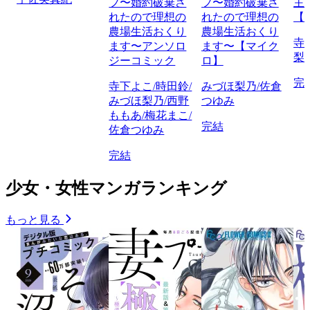
フ〜婚約破棄さ
フ〜婚約破棄さ
主
れたので理想の
れたので理想の
【
農場生活おくり
農場生活おくり
寺
ます〜アンソロ
ます〜【マイク
梨
ジーコミック
ロ】
完
寺下よこ/時田鈴/
みづほ梨乃/佐倉
みづほ梨乃/西野
つゆみ
ももあ/梅花まこ/
完結
佐倉つゆみ
完結
少女・女性マンガランキング
もっと見る