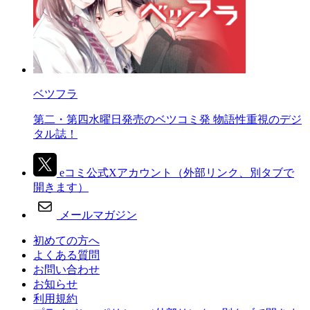
ベツフラ
第二・第四水曜日発売のベツコミ発 物語性重視のデジ
タル誌！
eコミ公式Xアカウント
（外部リンク、別タブで
開きます）
メールマガジン
初めての方へ
よくある質問
お問い合わせ
お知らせ
利用規約