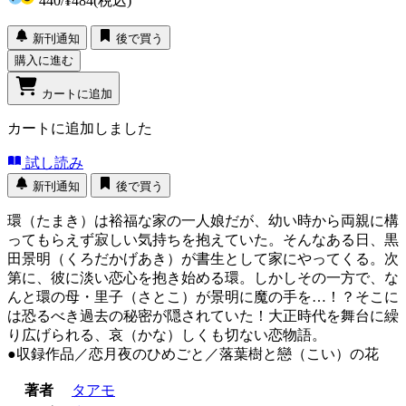
440
/
¥484
(税込)
新刊通知
後で買う
購入に進む
カートに追加
カートに追加しました
試し読み
新刊通知
後で買う
環（たまき）は裕福な家の一人娘だが、幼い時から両親に構
ってもらえず寂しい気持ちを抱えていた。そんなある日、黒
田景明（くろだかげあき）が書生として家にやってくる。次
第に、彼に淡い恋心を抱き始める環。しかしその一方で、な
んと環の母・里子（さとこ）が景明に魔の手を…！？そこに
は恐るべき過去の秘密が隠されていた！大正時代を舞台に繰
り広げられる、哀（かな）しくも切ない恋物語。
●収録作品／恋月夜のひめごと／落葉樹と戀（こい）の花
著者
タアモ