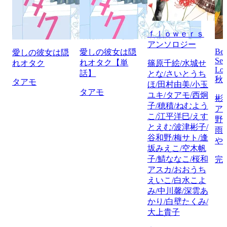
ｆｌｏｗｅｒｓ
アンソロジー
Bet
愛しの彼女は隠
愛しの彼女は隠
Sel
れオタク【単
れオタク
篠原千絵/水城せ
Lov
話】
とな/さいとうち
秋
タアモ
ほ/田村由美/小玉
タアモ
ユキ/タアモ/西炯
彬
子/穂積/ねむよう
ア
こ/江平洋巳/えす
野
とえむ/波津彬子/
雨
谷和野/梅サト/逢
や
坂みえこ/空木帆
子/鯖ななこ/桜和
完
アスカ/おおうち
えいこ/白水こよ
み/中川馨/深雲あ
かり/白壁たくみ/
大上貴子