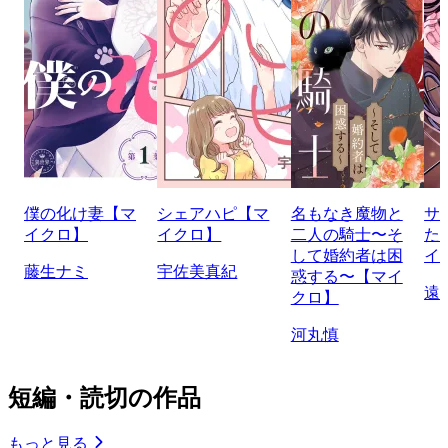
僕の化け妻【マ
シェアハピ【マ
名もなき魔物と
サ
イクロ】
イクロ】
二人の騎士〜そ
た
して婚約者は困
イ
藤生ナミ
宇佐美真紀
惑する〜【マイ
遠
クロ】
河丸慎
短編・読切の作品
もっと見る