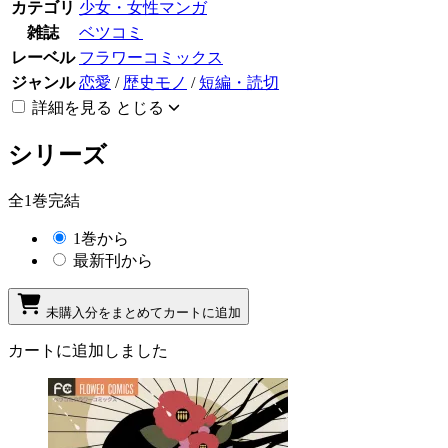
カテゴリ
少女・女性マンガ
雑誌
ベツコミ
レーベル
フラワーコミックス
ジャンル
恋愛
/
歴史モノ
/
短編・読切
詳細を見る
とじる
シリーズ
全1巻完結
1巻から
最新刊から
未購入分をまとめてカートに追加
カートに追加しました