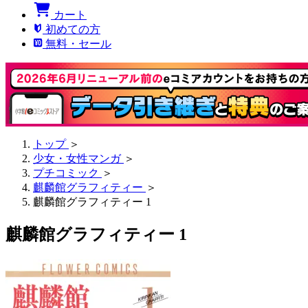
カート
初めての方
無料・セール
トップ
＞
少女・女性マンガ
＞
プチコミック
＞
麒麟館グラフィティー
＞
麒麟館グラフィティー 1
麒麟館グラフィティー 1