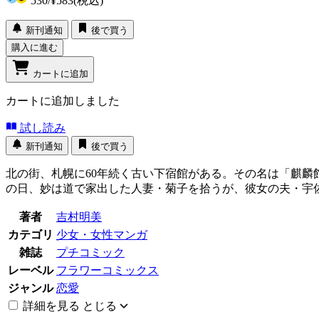
530
/
¥583
(税込)
新刊通知
後で買う
購入に進む
カートに追加
カートに追加しました
試し読み
新刊通知
後で買う
北の街、札幌に60年続く古い下宿館がある。その名は「麒
の日、妙は道で家出した人妻・菊子を拾うが、彼女の夫・宇
著者
吉村明美
カテゴリ
少女・女性マンガ
雑誌
プチコミック
レーベル
フラワーコミックス
ジャンル
恋愛
詳細を見る
とじる