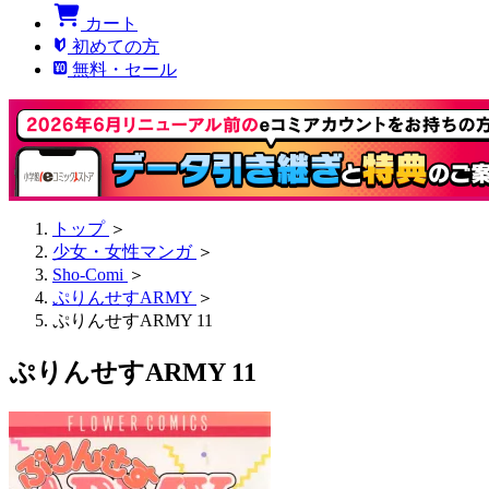
カート
初めての方
無料・セール
トップ
＞
少女・女性マンガ
＞
Sho-Comi
＞
ぷりんせすARMY
＞
ぷりんせすARMY 11
ぷりんせすARMY 11