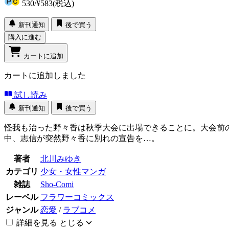
530
/
¥583
(税込)
新刊通知
後で買う
購入に進む
カートに追加
カートに追加しました
試し読み
新刊通知
後で買う
怪我も治った野々香は秋季大会に出場できることに。大会前
中、志信が突然野々香に別れの宣告を…。
著者
北川みゆき
カテゴリ
少女・女性マンガ
雑誌
Sho-Comi
レーベル
フラワーコミックス
ジャンル
恋愛
/
ラブコメ
詳細を見る
とじる