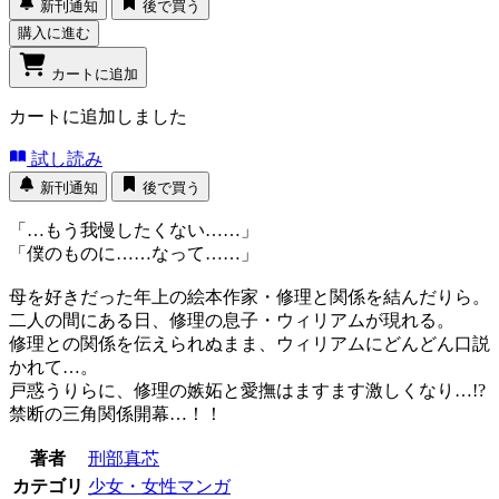
新刊通知
後で買う
購入に進む
カートに追加
カートに追加しました
試し読み
新刊通知
後で買う
「…もう我慢したくない……」
「僕のものに……なって……」
母を好きだった年上の絵本作家・修理と関係を結んだりら。
二人の間にある日、修理の息子・ウィリアムが現れる。
修理との関係を伝えられぬまま、ウィリアムにどんどん口説
かれて…。
戸惑うりらに、修理の嫉妬と愛撫はますます激しくなり…!?
禁断の三角関係開幕…！！
著者
刑部真芯
カテゴリ
少女・女性マンガ