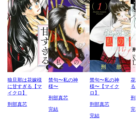
狼旦那は花嫁様
禁句〜私の神
禁句〜私の神
花
に甘すぎる【マ
様〜
様〜【マイク
る
イクロ】
ロ】
刑部真芯
刑
刑部真芯
刑部真芯
完結
完
完結