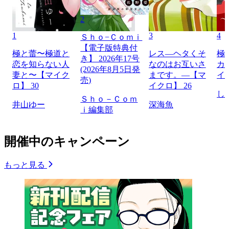
2
1
3
4
Ｓｈｏ−Ｃｏｍｉ
【電子版特典付
極と蕾〜極道と
レス―ヘタくそ
極
き】 2026年17号
恋を知らない人
なのはお互いさ
カ
(2026年8月5日発
妻と〜【マイク
まです。―【マ
イ
売)
ロ】 30
イクロ】 26
し
Ｓｈｏ－Ｃｏｍ
井山ゆー
深海魚
ｉ編集部
開催中のキャンペーン
もっと見る