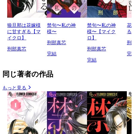
狼旦那は花嫁様
禁句〜私の神
禁句〜私の神
花
に甘すぎる【マ
様〜
様〜【マイク
る
イクロ】
ロ】
刑部真芯
刑
刑部真芯
刑部真芯
完結
完
完結
同じ著者の作品
もっと見る