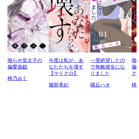
拗らせ皇太子の
今度は私が、あ
一度絶望したの
拗
偏愛遊戯
なたたちを壊す
で無敵彼女にな
偏
【マイクロ】
りました
ク
桃乃みく
服部美紀
陽丘ハオ
桃