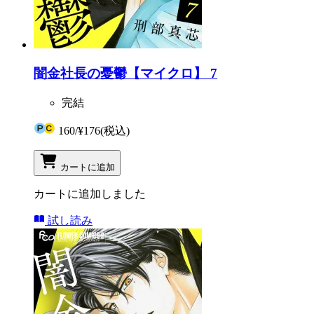
闇金社長の憂鬱【マイクロ】 7
完結
160
/
¥176
(税込)
カートに追加
カートに追加しました
試し読み