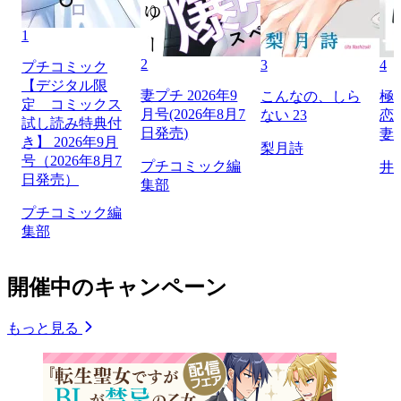
1
2
3
4
プチコミック
【デジタル限
妻プチ 2026年9
こんなの、しら
極
定 コミックス
月号(2026年8月7
ない 23
恋
試し読み特典付
日発売)
妻
き】 2026年9月
梨月詩
号（2026年8月7
プチコミック編
井
日発売）
集部
プチコミック編
集部
開催中のキャンペーン
もっと見る