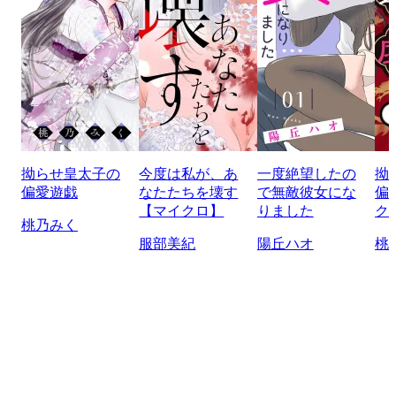
拗らせ皇太子の
今度は私が、あ
一度絶望したの
拗
偏愛遊戯
なたたちを壊す
で無敵彼女にな
偏
【マイクロ】
りました
ク
桃乃みく
服部美紀
陽丘ハオ
桃