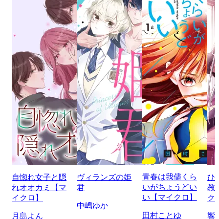
青春は我儘くら
自惚れ女子と隠
ヴィランズの姫
ひ
いがちょうどい
れオオカミ【マ
君
教
い【マイクロ】
イクロ】
ク
中嶋ゆか
田村ことゆ
月島よん
響