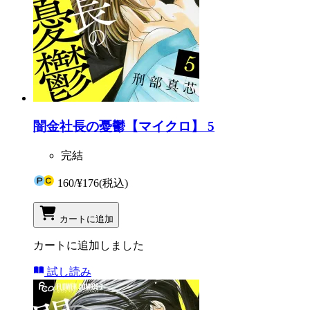
闇金社長の憂鬱【マイクロ】 5
完結
160
/
¥176
(税込)
カートに追加
カートに追加しました
試し読み