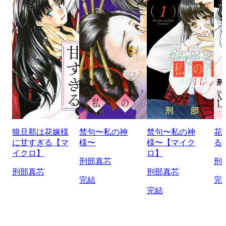
狼旦那は花嫁様
禁句〜私の神
禁句〜私の神
花
に甘すぎる【マ
様〜
様〜【マイク
る
イクロ】
ロ】
刑部真芯
刑
刑部真芯
刑部真芯
完結
完
完結