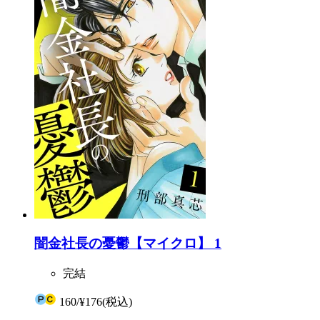
闇金社長の憂鬱【マイクロ】 1
完結
160
/
¥176
(税込)