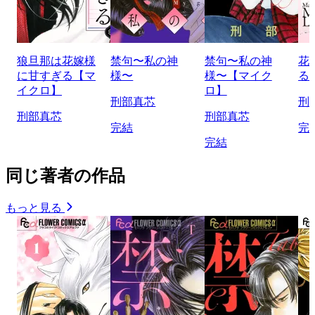
狼旦那は花嫁様
禁句〜私の神
禁句〜私の神
花
に甘すぎる【マ
様〜
様〜【マイク
る
イクロ】
ロ】
刑部真芯
刑
刑部真芯
刑部真芯
完結
完
完結
同じ著者の作品
もっと見る