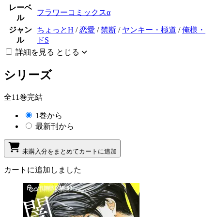
レーベ
フラワーコミックスα
ル
ジャン
ちょっとH
/
恋愛
/
禁断
/
ヤンキー・極道
/
俺様・
ル
ドS
詳細を見る
とじる
シリーズ
全11巻完結
1巻から
最新刊から
未購入分をまとめてカートに追加
カートに追加しました