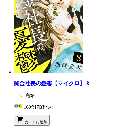
闇金社長の憂鬱【マイクロ】 8
完結
160
/
¥176
(税込)
カートに追加