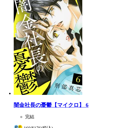
闇金社長の憂鬱【マイクロ】 6
完結