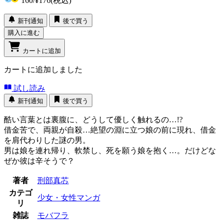
160
/
¥176
(税込)
新刊通知
後で買う
購入に進む
カートに追加
カートに追加しました
試し読み
新刊通知
後で買う
酷い言葉とは裏腹に、どうして優しく触れるの…!?
借金苦で、両親が自殺…絶望の淵に立つ娘の前に現れ、借金
を肩代わりした謎の男。
男は娘を連れ帰り、軟禁し、死を願う娘を抱く…。だけどな
ぜか彼は辛そうで？
著者
刑部真芯
カテゴ
少女・女性マンガ
リ
雑誌
モバフラ