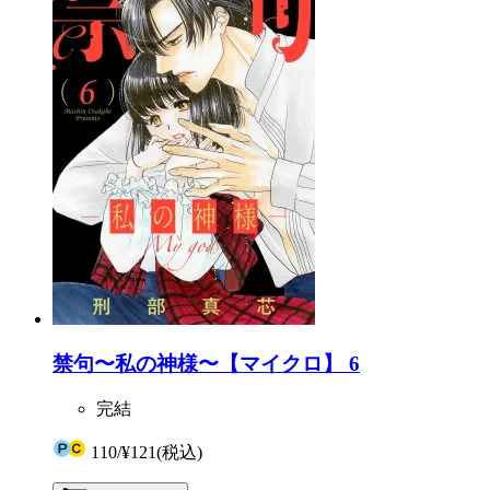
禁句〜私の神様〜【マイクロ】 6
完結
110
/
¥121
(税込)