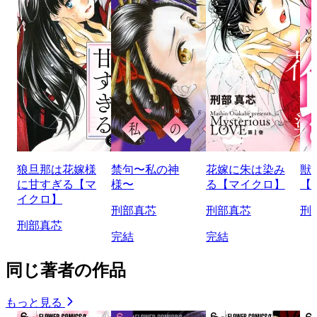
狼旦那は花嫁様
禁句〜私の神
花嫁に朱は染み
獣
に甘すぎる【マ
様〜
る【マイクロ】
【
イクロ】
刑部真芯
刑部真芯
刑
刑部真芯
完結
完結
同じ著者の作品
もっと見る