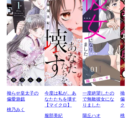
拗らせ皇太子の
今度は私が、あ
一度絶望したの
拗
偏愛遊戯
なたたちを壊す
で無敵彼女にな
偏
【マイクロ】
りました
ク
桃乃みく
服部美紀
陽丘ハオ
桃