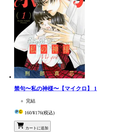
禁句〜私の神様〜【マイクロ】 1
完結
160
/
¥176
(税込)
カートに追加