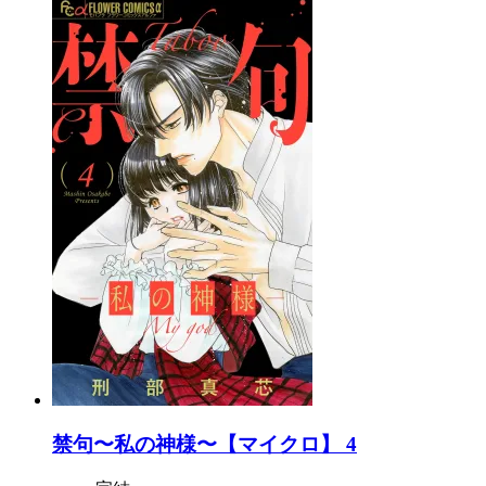
禁句〜私の神様〜【マイクロ】 4