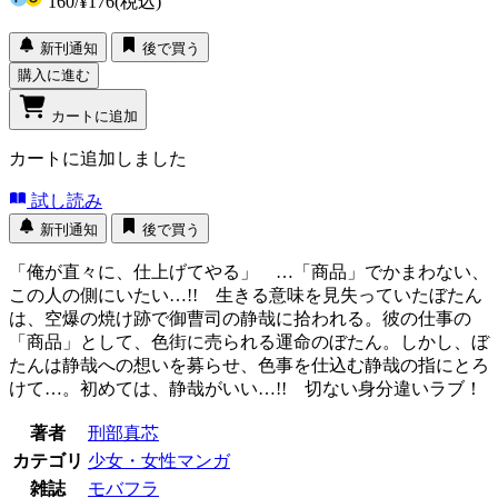
160
/
¥176
(税込)
新刊通知
後で買う
購入に進む
カートに追加
カートに追加しました
試し読み
新刊通知
後で買う
「俺が直々に、仕上げてやる」 …「商品」でかまわない、
この人の側にいたい…!! 生きる意味を見失っていたぼたん
は、空爆の焼け跡で御曹司の静哉に拾われる。彼の仕事の
「商品」として、色街に売られる運命のぼたん。しかし、ぼ
たんは静哉への想いを募らせ、色事を仕込む静哉の指にとろ
けて…。初めては、静哉がいい…!! 切ない身分違いラブ！
著者
刑部真芯
カテゴリ
少女・女性マンガ
雑誌
モバフラ