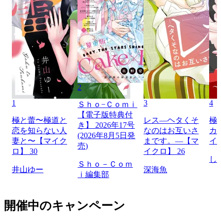
2
1
3
4
Ｓｈｏ−Ｃｏｍｉ
【電子版特典付
極と蕾〜極道と
レス―ヘタくそ
極
き】 2026年17号
恋を知らない人
なのはお互いさ
カ
(2026年8月5日発
妻と〜【マイク
まです。―【マ
イ
売)
ロ】 30
イクロ】 26
し
Ｓｈｏ－Ｃｏｍ
井山ゆー
深海魚
ｉ編集部
開催中のキャンペーン