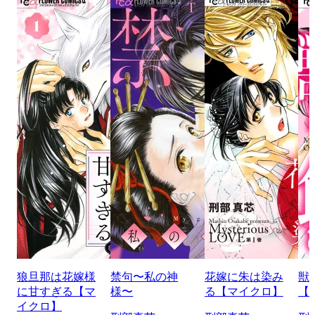
狼旦那は花嫁様
禁句〜私の神
花嫁に朱は染み
獣
に甘すぎる【マ
様〜
る【マイクロ】
【
イクロ】