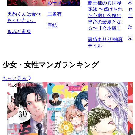
ルーメンタクト
覇王様の異世界
不
花嫁 〜虐げられ
セ
黒豹くんは食べ
三条有
た心癒し令嬢は
ナ
ちゃいたい。
皇帝の最愛とな
完結
た
る〜【合本版】
きみど莉央
完
森猫まりり/柚原
テイル
少女・女性マンガランキング
もっと見る