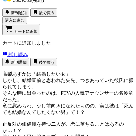
530
/
¥583
(税込)
新刊通知
後で買う
購入に進む
カートに追加
カートに追加しました
試し読み
新刊通知
後で買う
高梨あすかは「結婚したい女」。
しかし、結婚直前と思われた矢先、つきあっていた彼氏に振
られてしまう。
そんな時に出会ったのは、PTVの人気アナウンサーの名波竜
だった。
竜に慰められ、少し前向きになれたものの、実は彼は「死ん
でも結婚なんてしたくない男」で！？
正反対の価値観を持つ二人が、恋に落ちることはあるの
か…！？