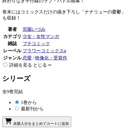
終わりなき平行線のラブ・バトル開幕！
巻末にはコミックスだけの描き下ろし「ナナリューの憂鬱」
も収録！
著者
宮園いづみ
カテゴリ
少女・女性マンガ
雑誌
プチコミック
レーベル
フラワーコミックスα
ジャンル
恋愛
/
映像化・受賞作
詳細を見る
とじる
シリーズ
全9巻完結
1巻から
最新刊から
未購入分をまとめてカートに追加