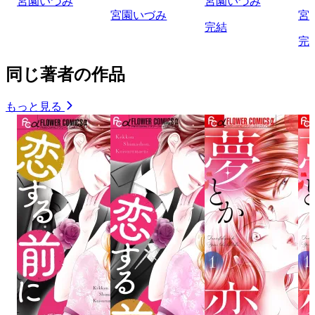
宮園いづみ
宮園いづみ
宮園いづみ
宮
完結
完
同じ著者の作品
もっと見る