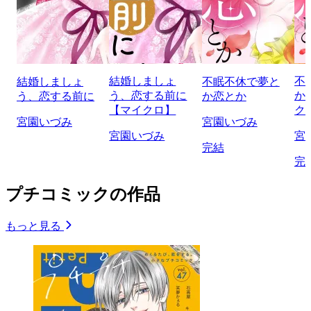
結婚しましょ
不
結婚しましょ
不眠不休で夢と
う、恋する前に
か
う、恋する前に
か恋とか
【マイクロ】
ク
宮園いづみ
宮園いづみ
宮園いづみ
宮
完結
完
プチコミックの作品
もっと見る