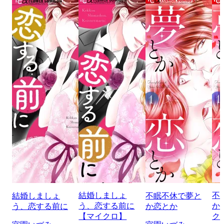
結婚しましょ
不
結婚しましょ
不眠不休で夢と
う、恋する前に
か
う、恋する前に
か恋とか
【マイクロ】
ク