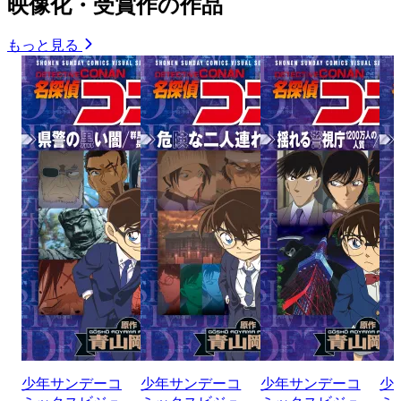
映像化・受賞作の作品
もっと見る
少年サンデーコ
少年サンデーコ
少年サンデーコ
少