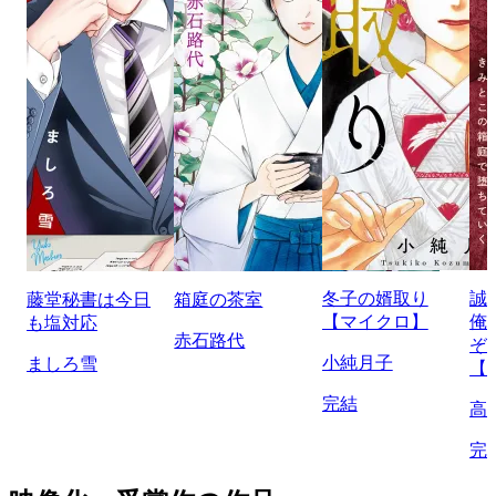
冬子の婿取り
誠
藤堂秘書は今日
箱庭の茶室
【マイクロ】
俺
も塩対応
赤石路代
ぞ
小純月子
ましろ雪
【
完結
高
完