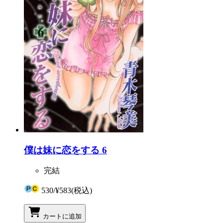
僕は妹に恋をする 6
完結
530
/
¥583
(税込)
カートに追加