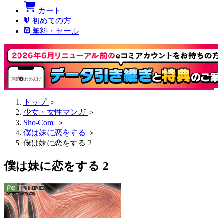
カート
初めての方
無料・セール
トップ
＞
少女・女性マンガ
＞
Sho-Comi
＞
僕は妹に恋をする
＞
僕は妹に恋をする 2
僕は妹に恋をする 2