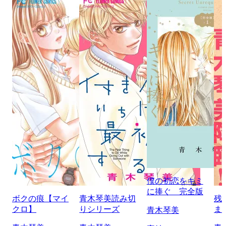
僕の初恋をキミ
に捧ぐ 完全版
ボクの痕【マイ
青木琴美読み切
残
クロ】
りシリーズ
ま
青木琴美