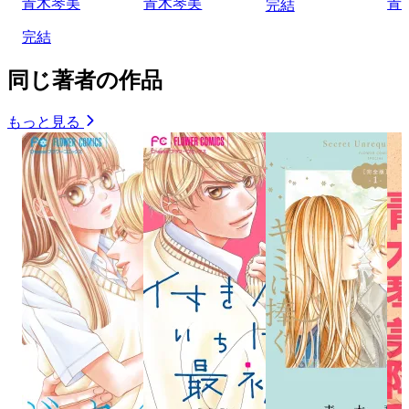
青木琴美
青木琴美
青
完結
完結
同じ著者の作品
もっと見る