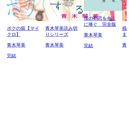
僕の初恋をキミ
に捧ぐ 完全版
ボクの痕【マイ
青木琴美読み切
残
クロ】
りシリーズ
ま
青木琴美
青木琴美
青木琴美
青
完結
完結