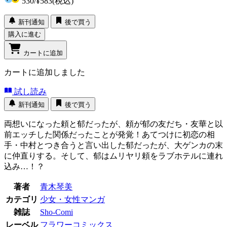
530
/
¥583
(税込)
新刊通知
後で買う
購入に進む
カートに追加
カートに追加しました
試し読み
新刊通知
後で買う
両想いになった頼と郁だったが、頼が郁の友だち・友華と以
前エッチした関係だったことが発覚！あてつけに初恋の相
手・中村とつき合うと言い出した郁だったが、大ゲンカの末
に仲直りする。そして、郁はムリヤリ頼をラブホテルに連れ
込み…！？
著者
青木琴美
カテゴリ
少女・女性マンガ
雑誌
Sho-Comi
レーベル
フラワーコミックス