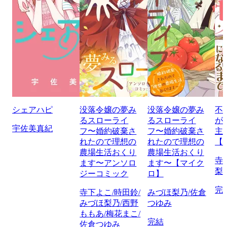
シェアハピ
没落令嬢の夢み
没落令嬢の夢み
不
るスローライ
るスローライ
が
宇佐美真紀
フ〜婚約破棄さ
フ〜婚約破棄さ
主
れたので理想の
れたので理想の
【
農場生活おくり
農場生活おくり
寺
ます〜アンソロ
ます〜【マイク
梨
ジーコミック
ロ】
完
寺下よこ/時田鈴/
みづほ梨乃/佐倉
みづほ梨乃/西野
つゆみ
ももあ/梅花まこ/
完結
佐倉つゆみ