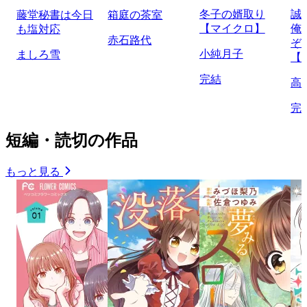
冬子の婿取り
誠
藤堂秘書は今日
箱庭の茶室
【マイクロ】
俺
も塩対応
赤石路代
ぞ
小純月子
ましろ雪
【
完結
高
完
短編・読切の作品
もっと見る