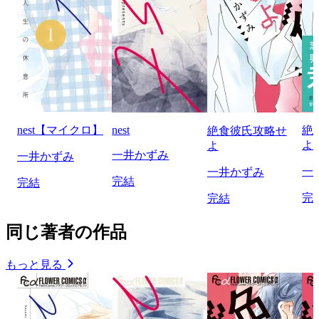
nest【マイクロ】
nest
絶
絶食彼氏攻略せ
よ
よ
一井かずみ
一井かずみ
一
一井かずみ
完結
完結
完
完結
同じ著者の作品
もっと見る