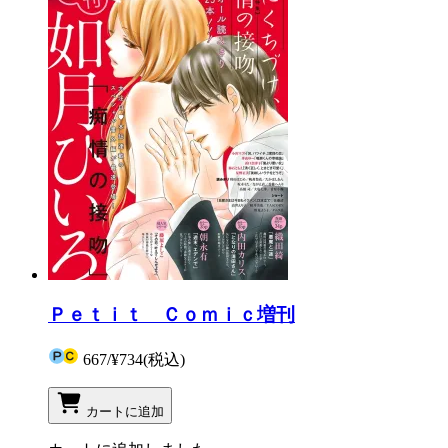
Ｐｅｔｉｔ Ｃｏｍｉｃ増刊
667
/
¥734
(税込)
カートに追加