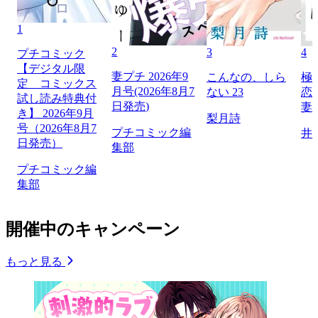
1
2
3
4
プチコミック
【デジタル限
妻プチ 2026年9
こんなの、しら
極
定 コミックス
月号(2026年8月7
ない 23
恋
試し読み特典付
日発売)
妻
き】 2026年9月
梨月詩
号（2026年8月7
プチコミック編
井
日発売）
集部
プチコミック編
集部
開催中のキャンペーン
もっと見る