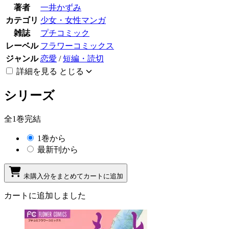
著者
一井かずみ
カテゴリ
少女・女性マンガ
雑誌
プチコミック
レーベル
フラワーコミックス
ジャンル
恋愛
/
短編・読切
詳細を見る
とじる
シリーズ
全1巻完結
1巻から
最新刊から
未購入分をまとめてカートに追加
カートに追加しました