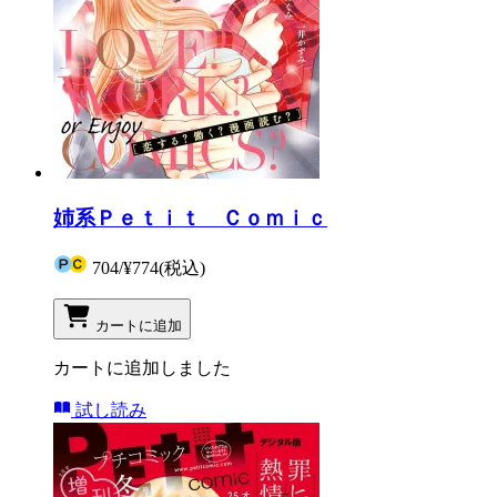
姉系Ｐｅｔｉｔ Ｃｏｍｉｃ
704
/
¥774
(税込)
カートに追加
カートに追加しました
試し読み