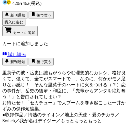
420
/
¥462
(税込)
新刊通知
後で買う
購入に進む
カートに追加
カートに追加しました
試し読み
新刊通知
後で買う
里英子の彼・岳史は誰もがうらやむ理想的なカレシ。格好良
くて、強くて、全てがスマートで…。なのに、何かがモノ足
りない感じ！！そんな里英子のハートに火をつける（？）恋
の事件が。岳史の後輩・和臣に、「先輩からアンタを絶対奪
う！」と告白されてしまい？
お待たせ！「セカチュー」で大ブームを巻き起こした一井か
ずみの傑作短編集。
●収録作品／情熱のライオン／地上の天使・愛のチカラ／
Switch／我が名はデイジー／もっともっともっと