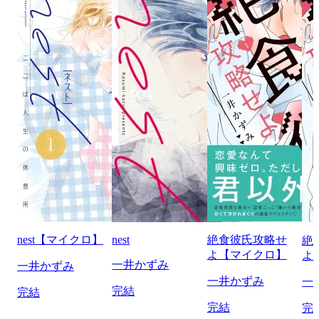
nest【マイクロ】
nest
絶食彼氏攻略せ
絶
よ【マイクロ】
よ
一井かずみ
一井かずみ
一井かずみ
一
完結
完結
完結
完