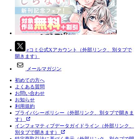
eコミ公式Xアカウント
（外部リンク、別タブで
開きます）
メールマガジン
初めての方へ
よくある質問
お問い合わせ
お知らせ
利用規約
プライバシーポリシー
（外部リンク、別タブで開きま
す）
インフォマティブデータガイドライン
（外部リンク、
別タブで開きます）
特定商取引法に基づく表示
（外部リンク、別タブで開