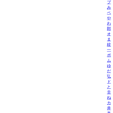
プ
み
ペ
や
わ
郎
オ
ま
紋
一
ポ
ム
ゆ
だ
弘
ド
と
圭
ね
カ
井