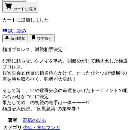
カートに追加
カートに追加しました
試し読み
新刊通知
後で買う
極道プロレス、対戦相手決定！
犯罪に頼らないシノギを求め、開催めがけて動き出した極道
プロレス。
数寄矢会五代目の指名権をかけて、たったひとつの“優勝”の
席を勝ち取るべく、強者が大集結！
そして玲二、いや数寄矢会の命運をかけたトーナメントの組
み合わせがついに決定！
果たして玲二の初戦の相手は一体ーーー!?
極道潜入伝説、“疾風怒濤”の第88巻！
著者
高橋のぼる
カテゴリ
少年・青年マンガ