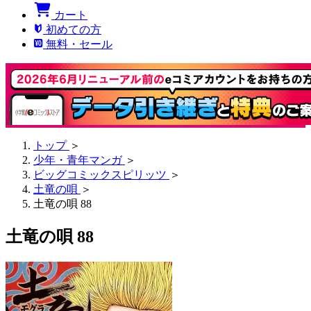
カート
初めての方
無料・セール
トップ
＞
少年・青年マンガ
＞
ビッグコミックスピリッツ
＞
土竜の唄
＞
土竜の唄 88
土竜の唄 88