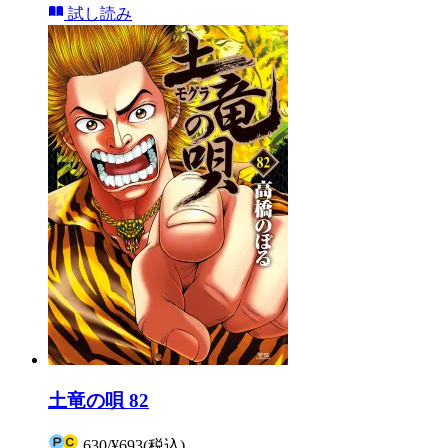
試し読み
土竜の唄 82
630
/
¥693
(税込)