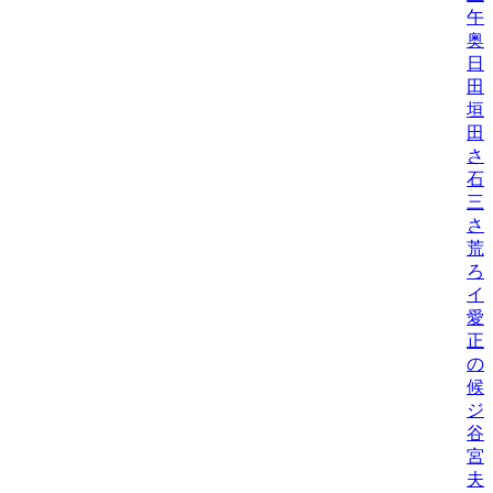
午
奥
日
田
垣
田
さ
石
三
さ
荒
ろ
イ
愛
正
の
候
ジ
谷
宮
夫