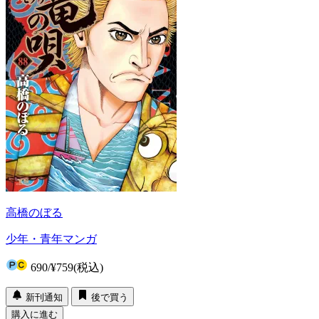
高橋のぼる
少年・青年マンガ
690
/
¥759
(税込)
新刊通知
後で買う
購入に進む