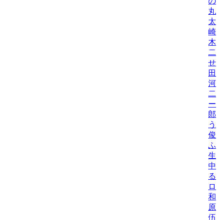
の
丸
太
崎
木
二
せ
田
河
二
ー
郎
う
俊
ふ
生
中
る
ロ
和
原
伍