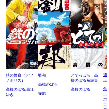
週
鉄の警察（テツ
劉邦
どてっぱら 高
ッ
ノポリス）
橋のぼる短編集
高橋のぼる
魚
高橋のぼる/黒江
高橋のぼる
完結
二
ゆき
ホ
ロ