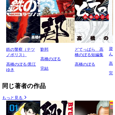
資
鉄の警察（テツ
劉邦
どてっぱら 高
ん
ノポリス）
橋のぼる短編集
高橋のぼる
高
高橋のぼる/黒江
高橋のぼる
完結
ゆき
完
同じ著者の作品
もっと見る