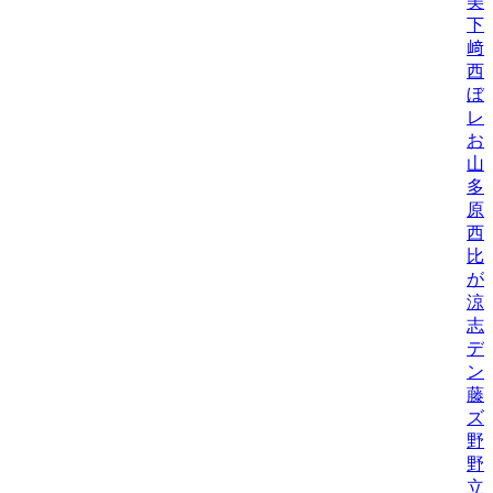
美/
下
﨑
西
ぼ
レ
お
山
多
原
西
比/
が
涼
志
デ
ン
藤
ズ
野
野機
立