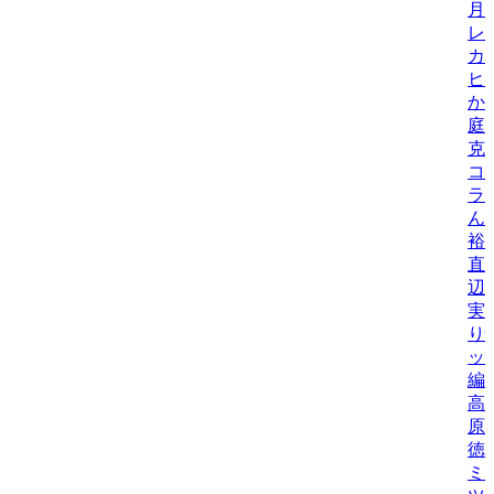
月
レ
カ
ヒ
か
庭
克
コ
ラ
ん
裕
直
辺
実
り
ッ
編
高
原
徳
ミ