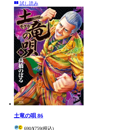
試し読み
土竜の唄 86
690
/
¥759
(税込)