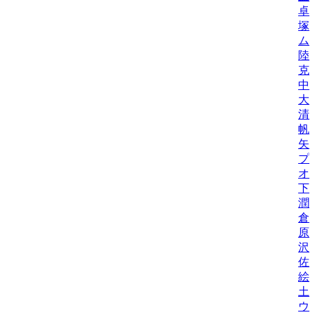
卓
塚
ム
陸
克
中
大
清
帆
矢
プ
オ
下
潤
倉
原
沢
佐
絵
土
ウ