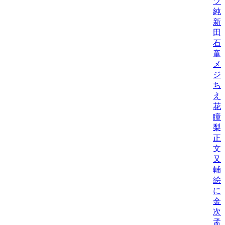
ツ
純
新
田
石
童
メ
ジ
ち
え
花
瞳
梨
正
文
又
輔
絵
に
金
次
孟