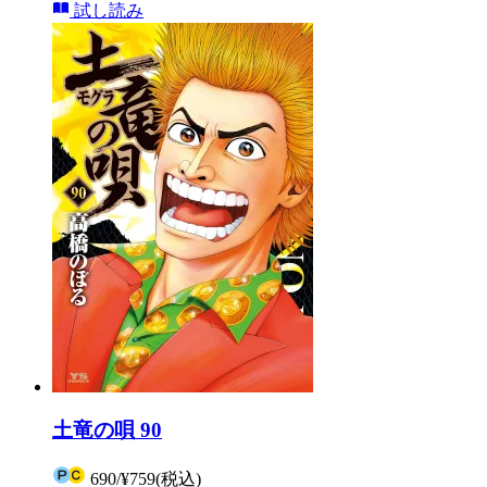
試し読み
土竜の唄 90
690
/
¥759
(税込)