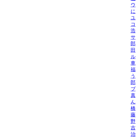
ウ
に
ユ
コ
浩
サ
郎
田
ル
車
福
う
郎
ブ
真
ん
橋
藤
野
吉
治