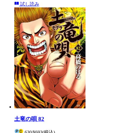
試し読み
土竜の唄 82
630
/
¥693
(税込)