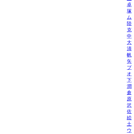
卓
塚
ム
陸
克
中
大
清
帆
矢
プ
オ
下
潤
倉
原
沢
佐
絵
土
ウ