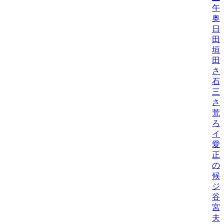
午
奥
日
田
垣
田
さ
石
三
さ
荒
ろ
イ
愛
正
の
候
ジ
谷
宮
夫