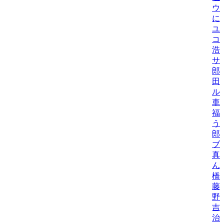
ウ
に
ユ
コ
浩
サ
郎
田
ル
車
福
う
郎
ブ
真
ん
橋
藤
野
吉
治