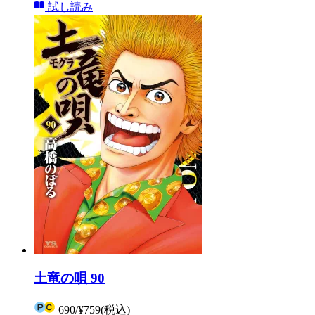
試し読み
土竜の唄 90
690
/
¥759
(税込)