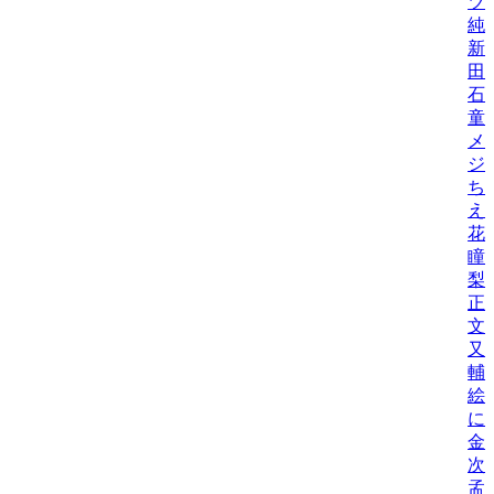
ツ
純
新
田
石
童
メ
ジ
ち
え
花
瞳
梨
正
文
又
輔
絵
に
金
次
孟