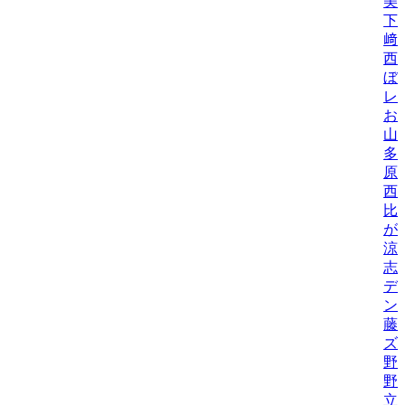
美/
下
﨑
西
ぼ
レ
お
山
多
原
西
比/
が
涼
志
デ
ン
藤
ズ
野
野機
立