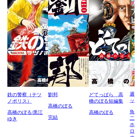
週
鉄の警察（テツ
劉邦
どてっぱら 高
ッ
ノポリス）
橋のぼる短編集
高橋のぼる
魚
高橋のぼる/黒江
高橋のぼる
完結
二
ゆき
ホ
ロ