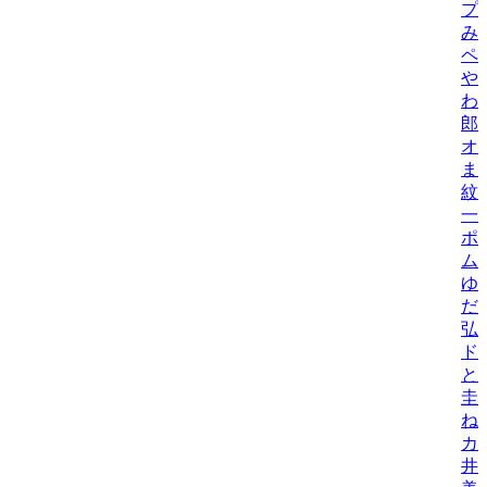
プ
み
ペ
や
わ
郎
オ
ま
紋
一
ポ
ム
ゆ
だ
弘
ド
と
圭
ね
カ
井