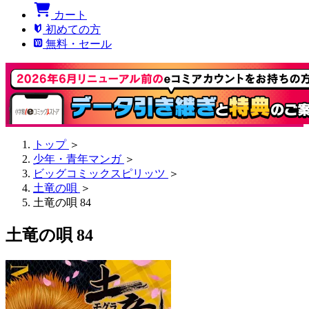
カート
初めての方
無料・セール
トップ
＞
少年・青年マンガ
＞
ビッグコミックスピリッツ
＞
土竜の唄
＞
土竜の唄 84
土竜の唄 84