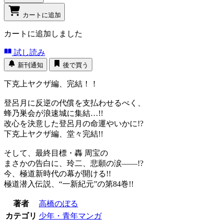
カートに追加
カートに追加しました
試し読み
新刊通知
後で買う
下克上ヤクザ編、完結！！
登呂月に反逆の代償を支払わせるべく、
蜂乃巣会が浪速城に集結…!!
改心を決意した登呂月の命運やいかに!?
下克上ヤクザ編、堂々完結!!
そして、最終目標・轟 周宝の
まさかの告白に、玲二、悲願の涙――!?
今、極道新時代の幕が開ける!!
極道潜入伝説、“一新紀元”の第84巻!!
著者
高橋のぼる
カテゴリ
少年・青年マンガ