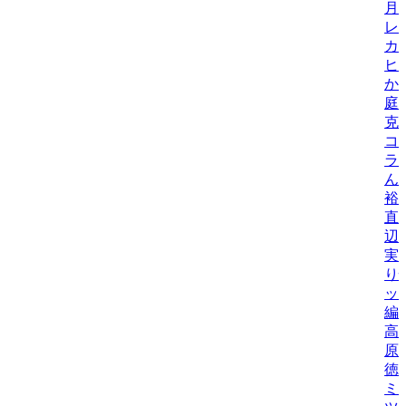
月
レ
カ
ヒ
か
庭
克
コ
ラ
ん
裕
直
辺
実
り
ッ
編
高
原
徳
ミ