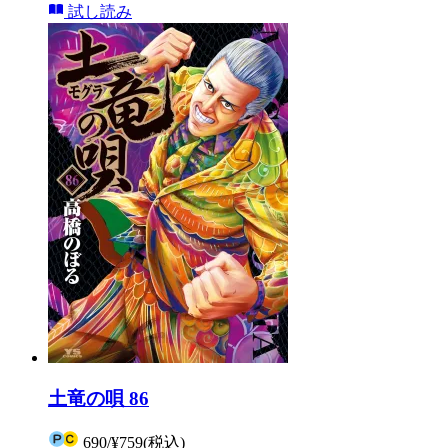
試し読み
土竜の唄 86
690
/
¥759
(税込)