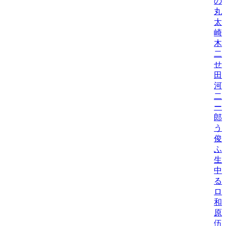
の
丸
太
崎
木
二
せ
田
河
二
ー
郎
う
俊
ふ
生
中
る
ロ
和
原
伍