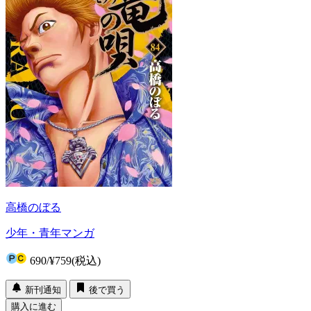
高橋のぼる
少年・青年マンガ
690
/
¥759
(税込)
新刊通知
後で買う
購入に進む