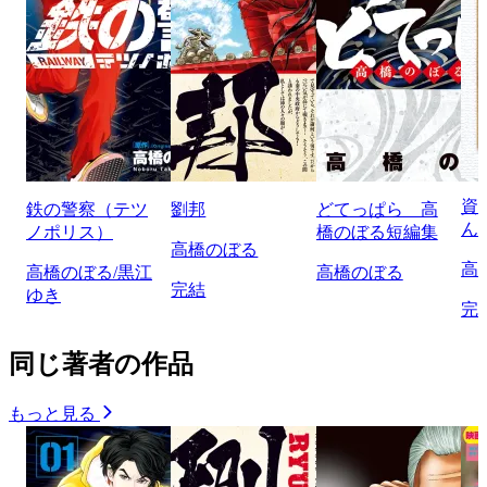
資
鉄の警察（テツ
劉邦
どてっぱら 高
ん
ノポリス）
橋のぼる短編集
高橋のぼる
高
高橋のぼる/黒江
高橋のぼる
完結
ゆき
完
同じ著者の作品
もっと見る