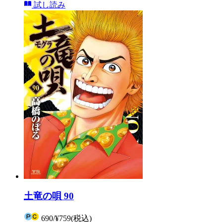
試し読み
土竜の唄 90
690
/
¥759
(税込)