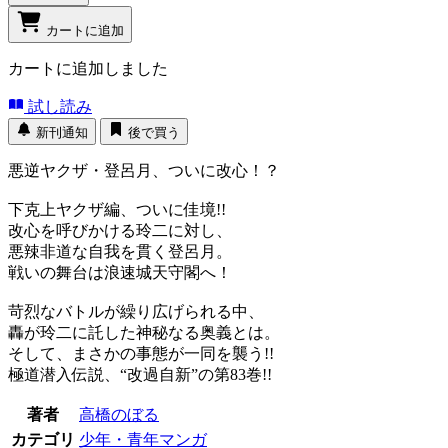
カートに追加
カートに追加しました
試し読み
新刊通知
後で買う
悪逆ヤクザ・登呂月、ついに改心！？
下克上ヤクザ編、ついに佳境!!
改心を呼びかける玲二に対し、
悪辣非道な自我を貫く登呂月。
戦いの舞台は浪速城天守閣へ！
苛烈なバトルが繰り広げられる中、
轟が玲二に託した神秘なる奥義とは。
そして、まさかの事態が一同を襲う!!
極道潜入伝説、“改過自新”の第83巻!!
著者
高橋のぼる
カテゴリ
少年・青年マンガ