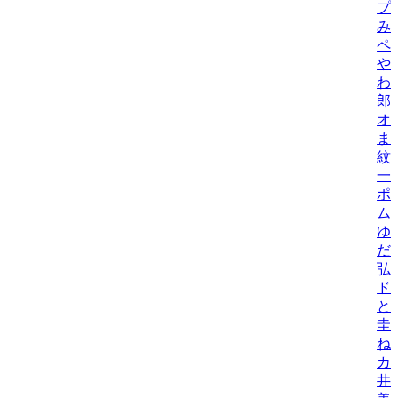
プ
み
ペ
や
わ
郎
オ
ま
紋
一
ポ
ム
ゆ
だ
弘
ド
と
圭
ね
カ
井