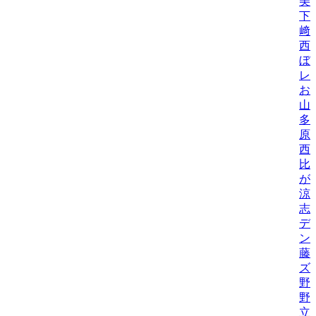
美/
下
﨑
西
ぼ
レ
お
山
多
原
西
比/
が
涼
志
デ
ン
藤
ズ
野
野機
立