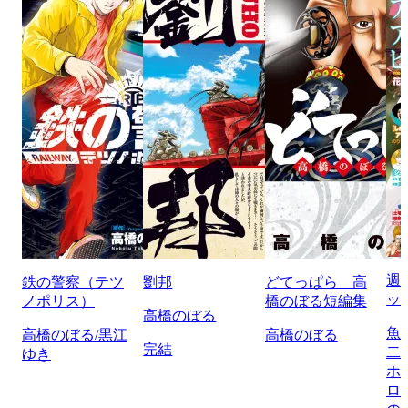
週
鉄の警察（テツ
劉邦
どてっぱら 高
ッ
ノポリス）
橋のぼる短編集
高橋のぼる
魚
高橋のぼる/黒江
高橋のぼる
完結
二
ゆき
ホ
ロ