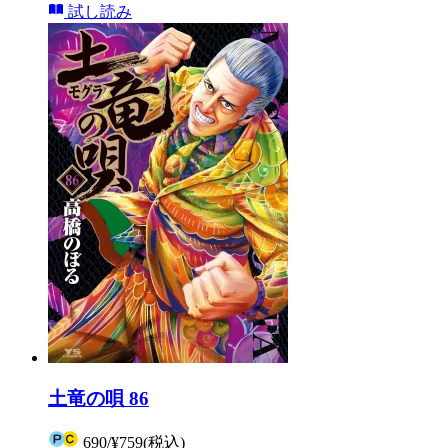
試し読み
土竜の唄 86
690
/
¥759
(税込)