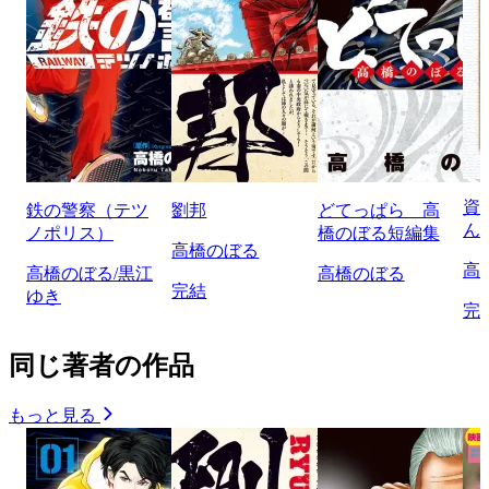
資
鉄の警察（テツ
劉邦
どてっぱら 高
ん
ノポリス）
橋のぼる短編集
高橋のぼる
高
高橋のぼる/黒江
高橋のぼる
完結
ゆき
完
同じ著者の作品
もっと見る