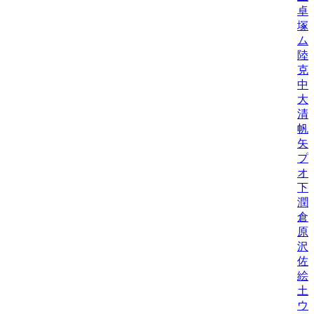
卓
塚
ム
陸
克
中
大
清
帆
矢
プ
オ
下
潤
倉
原
沢
佐
絵
土
ウ