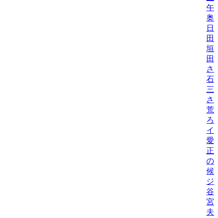
午
奥
日
田
垣
田
さ
石
三
さ
荒
ろ
イ
愛
正
の
候
ジ
谷
宮
夫