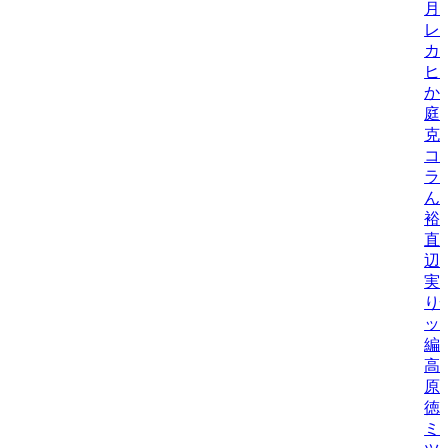
月
レ
カ
ヒ
か
庭
克
コ
ラ
ん
裕
直
辺
実
り
ッ
編
高
原
徳
ミ