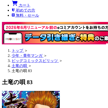
カート
初めての方
無料・セール
トップ
＞
少年・青年マンガ
＞
ビッグコミックスピリッツ
＞
土竜の唄
＞
土竜の唄 83
土竜の唄 83