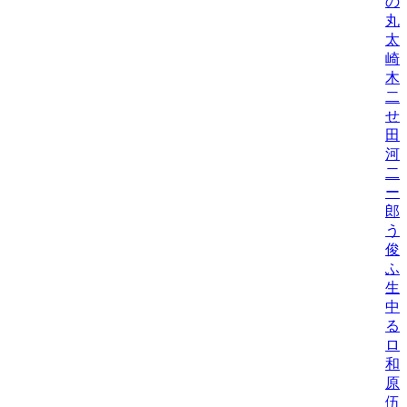
の
丸
太
崎
木
二
せ
田
河
二
ー
郎
う
俊
ふ
生
中
る
ロ
和
原
伍