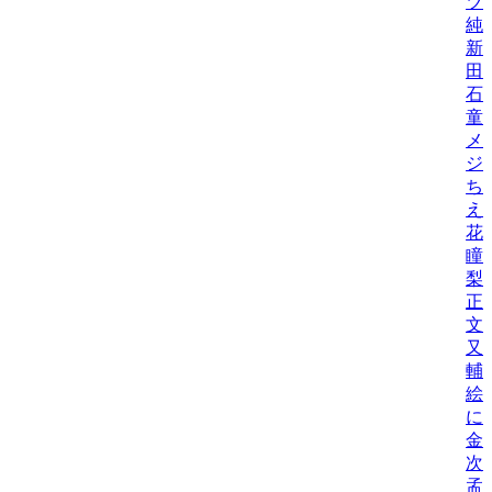
ツ
純
新
田
石
童
メ
ジ
ち
え
花
瞳
梨
正
文
又
輔
絵
に
金
次
孟