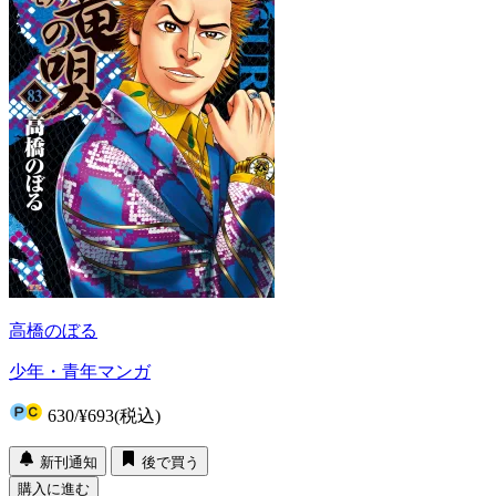
高橋のぼる
少年・青年マンガ
630
/
¥693
(税込)
新刊通知
後で買う
購入に進む