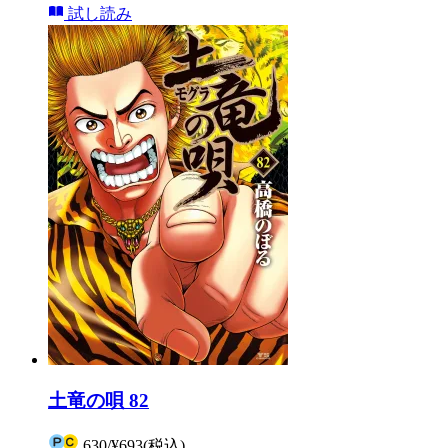
試し読み
土竜の唄 82
630
/
¥693
(税込)