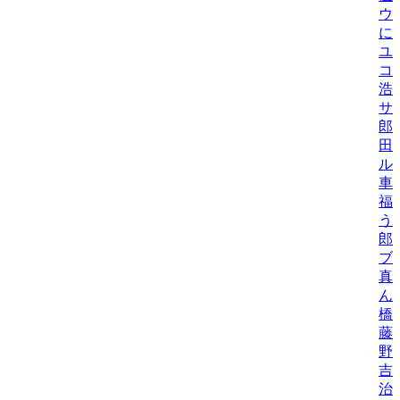
ウ
に
ユ
コ
浩
サ
郎
田
ル
車
福
う
郎
ブ
真
ん
橋
藤
野
吉
治