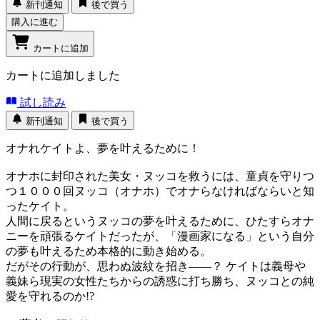
新刊通知
後で買う
購入に進む
カートに追加
カートに追加しました
試し読み
新刊通知
後で買う
オナれケイトよ、夢を叶えるために！
オナホに封印された美女・ヌッコを救うには、童貞を守りつ
つ１０００回ヌッコ（オナホ）でオナらなければならいと知
ったケイト。
人間に戻るというヌッコの夢を叶えるために、ひたすらオナ
ニーを頑張るケイトだったが、「漫画家になる」という自分
の夢も叶えるため本格的に動き始める。
だがその行動が、思わぬ波紋を招き――？ ケイトは義母や
義妹ら現実の女性たちからの誘惑に打ち勝ち、ヌッコとの純
愛を守れるのか!?