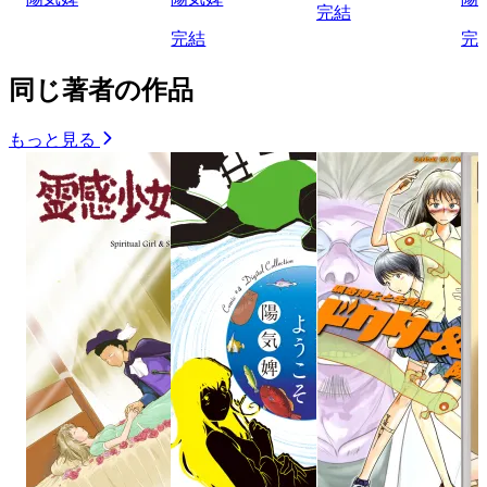
完結
完結
完
同じ著者の作品
もっと見る