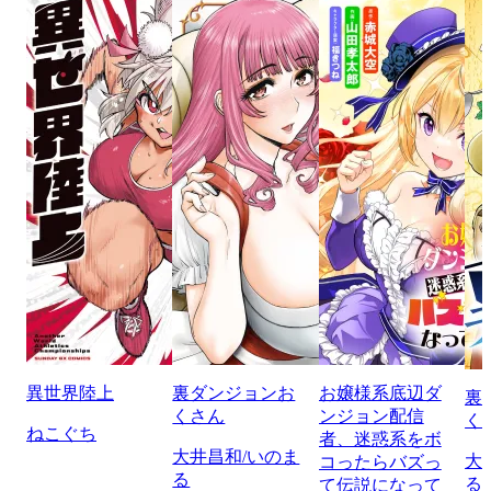
異世界陸上
裏ダンジョンお
お嬢様系底辺ダ
裏
くさん
ンジョン配信
く
ねこぐち
者、迷惑系をボ
大井昌和/いのま
大
コったらバズっ
る
る
て伝説になって