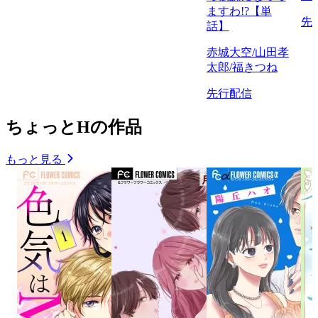
ますわ!?【単
先
話】
赤城大空/山田孝
太郎/福きつね
先行配信
ちょっとHの作品
もっと見る