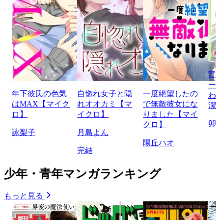
宵
ー
年下彼氏の色気
自惚れ女子と隠
一度絶望したの
わ
はMAX【マイク
れオオカミ【マ
で無敵彼女にな
潔
ロ】
イクロ】
りました【マイ
卯
クロ】
詠梨子
月島よん
陽丘ハオ
完結
少年・青年マンガランキング
もっと見る