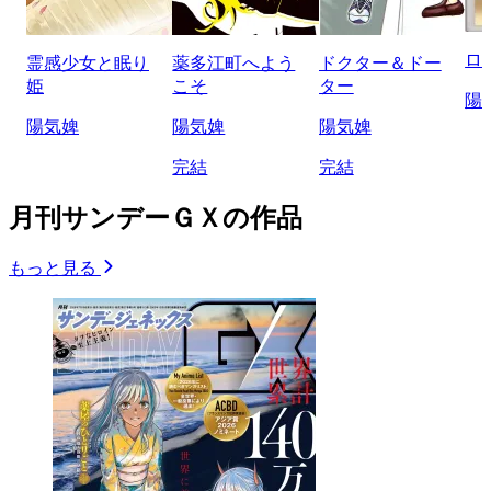
ロ
霊感少女と眠り
薬多江町へよう
ドクター＆ドー
姫
こそ
ター
陽
陽気婢
陽気婢
陽気婢
完結
完結
月刊サンデーＧＸの作品
もっと見る