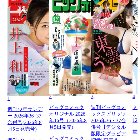
2
3
4
1
ビッグコミック
週刊ビッグコミ
ミ
週刊少年サンデ
オリジナル 2026
ックスピリッツ
ま
ー 2026年36･37
12
年16号（2026年8
2026年36・37合
合併号(2026年8
月5日発売)
併号【デジタル
月5日発売号)
青
版限定グラビア
ビッグコミック