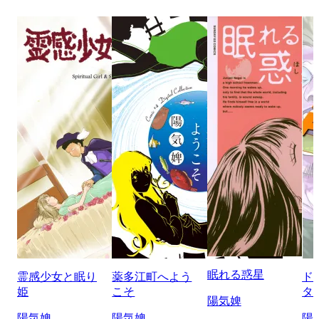
眠れる惑星
霊感少女と眠り
薬多江町へよう
ド
姫
こそ
タ
陽気婢
陽気婢
陽気婢
陽