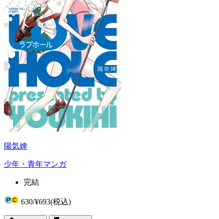
陽気婢
少年・青年マンガ
完結
630
/
¥693
(税込)