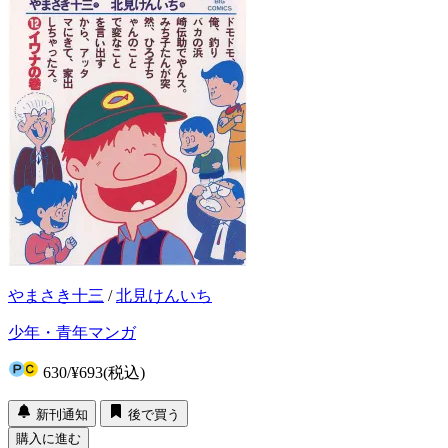
やまさき十三
/
北見けんいち
少年・青年マンガ
630
/
¥693
(税込)
新刊通知
後で買う
購入に進む