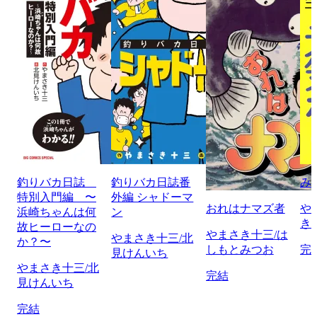
釣りバカ日誌
釣りバカ日誌番
み
特別入門編 〜
外編 シャドーマ
おれはナマズ者
や
浜崎ちゃんは何
ン
き
故ヒーローなの
やまさき十三/は
やまさき十三/北
か？〜
しもとみつお
完
見けんいち
やまさき十三/北
完結
見けんいち
完結