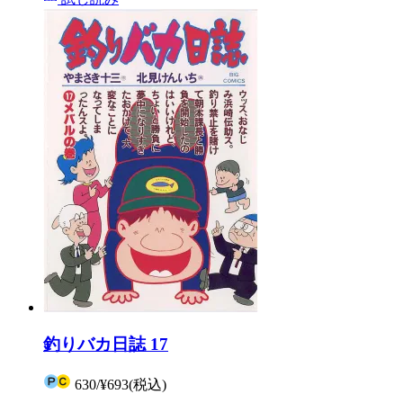
釣りバカ日誌 17
630
/
¥693
(税込)