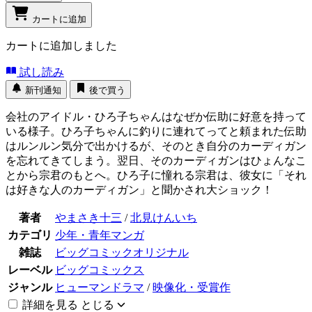
カートに追加
カートに追加しました
試し読み
新刊通知
後で買う
会社のアイドル・ひろ子ちゃんはなぜか伝助に好意を持って
いる様子。ひろ子ちゃんに釣りに連れてってと頼まれた伝助
はルンルン気分で出かけるが、そのとき自分のカーディガン
を忘れてきてしまう。翌日、そのカーディガンはひょんなこ
とから宗君のもとへ。ひろ子に憧れる宗君は、彼女に「それ
は好きな人のカーディガン」と聞かされ大ショック！
著者
やまさき十三
/
北見けんいち
カテゴリ
少年・青年マンガ
雑誌
ビッグコミックオリジナル
レーベル
ビッグコミックス
ジャンル
ヒューマンドラマ
/
映像化・受賞作
詳細を見る
とじる