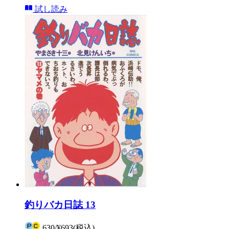
試し読み
釣りバカ日誌 13
630
/
¥693
(税込)