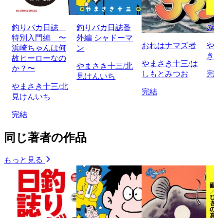
釣りバカ日誌
釣りバカ日誌番
み
特別入門編 〜
外編 シャドーマ
おれはナマズ者
や
浜崎ちゃんは何
ン
き
故ヒーローなの
やまさき十三/は
やまさき十三/北
か？〜
しもとみつお
完
見けんいち
やまさき十三/北
完結
見けんいち
完結
同じ著者の作品
もっと見る