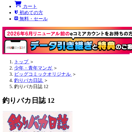
カート
初めての方
無料・セール
トップ
＞
少年・青年マンガ
＞
ビッグコミックオリジナル
＞
釣りバカ日誌
＞
釣りバカ日誌 12
釣りバカ日誌 12