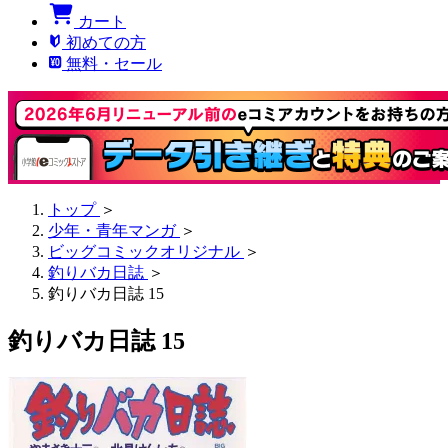
カート
初めての方
無料・セール
トップ
＞
少年・青年マンガ
＞
ビッグコミックオリジナル
＞
釣りバカ日誌
＞
釣りバカ日誌 15
釣りバカ日誌 15