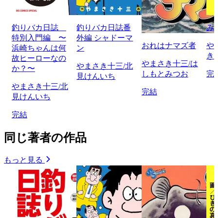
釣りバカ日誌
釣りバカ日誌番
み
特別入門編 〜
外編 シャドーマ
おれはナマズ者
や
浜崎ちゃんは何
ン
き
故ヒーローなの
やまさき十三/は
やまさき十三/北
か？〜
しもとみつお
完
見けんいち
やまさき十三/北
完結
見けんいち
完結
同じ著者の作品
もっと見る