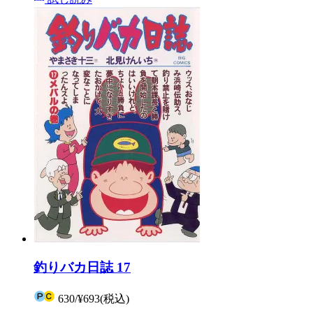
釣りバカ日誌 17
630
/
¥693
(税込)