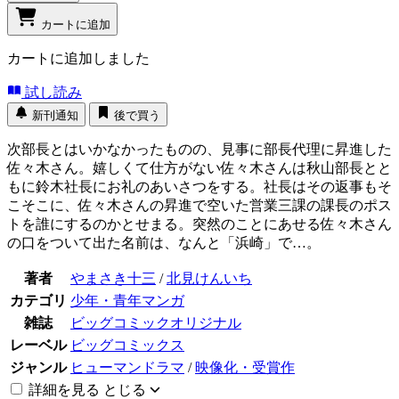
カートに追加
カートに追加しました
試し読み
新刊通知
後で買う
次部長とはいかなかったものの、見事に部長代理に昇進した
佐々木さん。嬉しくて仕方がない佐々木さんは秋山部長とと
もに鈴木社長にお礼のあいさつをする。社長はその返事もそ
こそこに、佐々木さんの昇進で空いた営業三課の課長のポス
トを誰にするのかとせまる。突然のことにあせる佐々木さん
の口をついて出た名前は、なんと「浜崎」で…。
著者
やまさき十三
/
北見けんいち
カテゴリ
少年・青年マンガ
雑誌
ビッグコミックオリジナル
レーベル
ビッグコミックス
ジャンル
ヒューマンドラマ
/
映像化・受賞作
詳細を見る
とじる