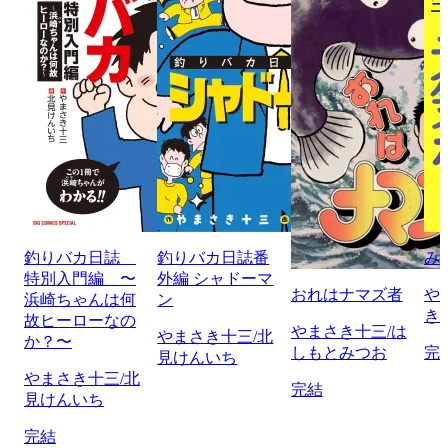
釣りバカ日誌
釣りバカ日誌番
み
特別入門編 〜
外編 シャドーマ
おれはナマズ者
や
浜崎ちゃんは何
ン
き
故ヒーローなの
やまさき十三/は
やまさき十三/北
か？〜
しもとみつお
完
見けんいち
やまさき十三/北
完結
見けんいち
完結