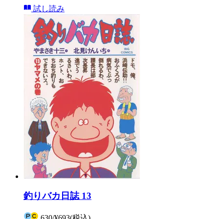
試し読み
釣りバカ日誌 13
630
/
¥693
(税込)