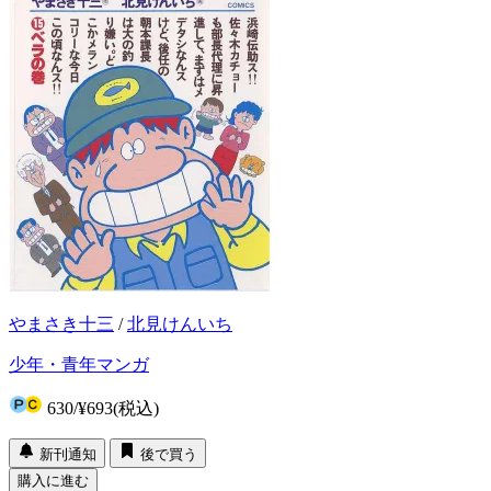
やまさき十三
/
北見けんいち
少年・青年マンガ
630
/
¥693
(税込)
新刊通知
後で買う
購入に進む