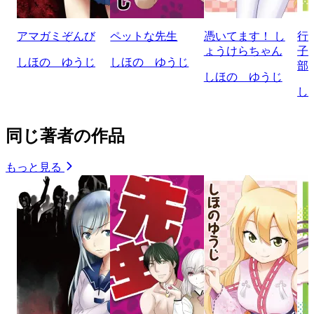
アマガミぞんび
ペットな先生
憑いてます！ し
行
ょうけらちゃん
子
しほの ゆうじ
しほの ゆうじ
部!
しほの ゆうじ
し
同じ著者の作品
もっと見る