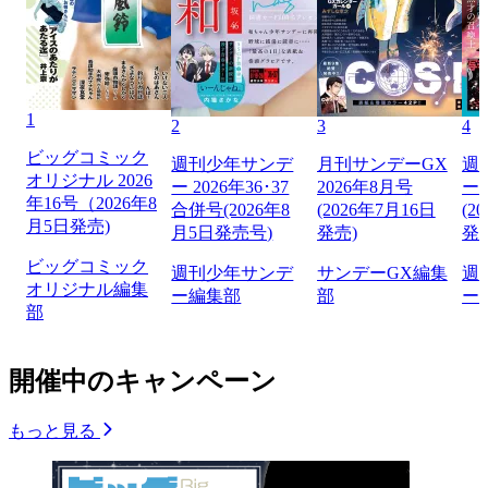
1
2
3
4
ビッグコミック
週刊少年サンデ
月刊サンデーGX
週
オリジナル 2026
ー 2026年36･37
2026年8月号
ー 
年16号（2026年8
合併号(2026年8
(2026年7月16日
(2
月5日発売)
月5日発売号)
発売)
発
ビッグコミック
週刊少年サンデ
サンデーGX編集
週
オリジナル編集
ー編集部
部
ー
部
開催中のキャンペーン
もっと見る