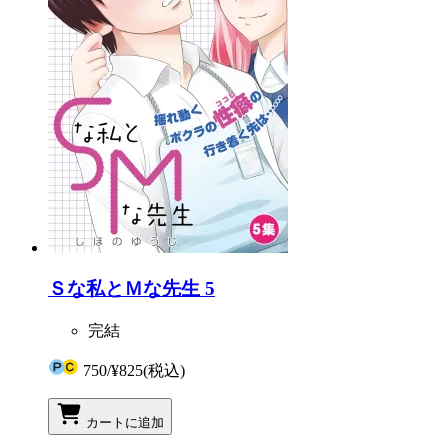
Ｓな私とＭな先生 5
完結
750
/
¥825
(税込)
カートに追加