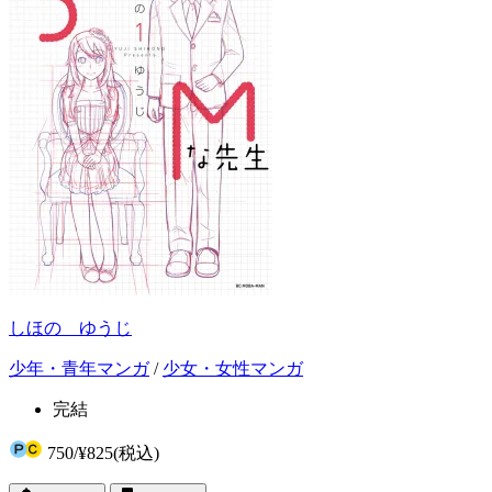
しほの ゆうじ
少年・青年マンガ
/
少女・女性マンガ
完結
750
/
¥825
(税込)