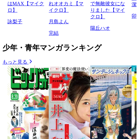
はMAX【マイク
れオオカミ【マ
で無敵彼女にな
潔
ロ】
イクロ】
りました【マイ
卯
クロ】
詠梨子
月島よん
陽丘ハオ
完結
少年・青年マンガランキング
もっと見る