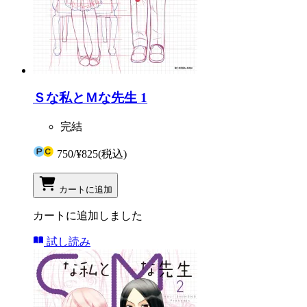
Ｓな私とＭな先生 1
完結
750
/
¥825
(税込)
カートに追加
カートに追加しました
試し読み