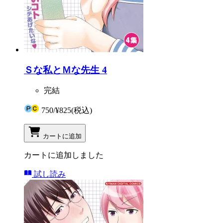
Ｓな私とＭな先生 4
完結
750
/
¥825
(税込)
カートに追加
カートに追加しました
試し読み