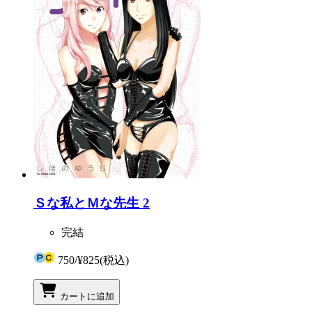
Ｓな私とＭな先生 2
完結
750
/
¥825
(税込)
カートに追加