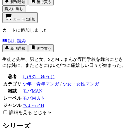
新刊通知
後で買う
購入に進む
カートに追加
カートに追加しました
試し読み
新刊通知
後で買う
生徒と先生、男と女、SとM…まんが専門学校を舞台にとき
には純に、またときにはいびつに痛嬉しい日々が始まった。
著者
しほの ゆうじ
カテゴリ
少年・青年マンガ
/
少女・女性マンガ
雑誌
モバMAN
レーベル
モバＭＡＮ
ジャンル
ちょっとH
詳細を見る
とじる
シリーズ