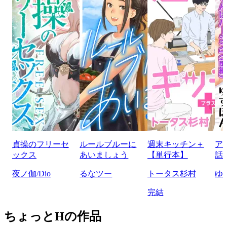
貞操のフリーセ
ルールブルーに
週末キッチン＋
ア
ックス
あいましょう
【単行本】
話
夜ノ伽/Dio
るなツー
トータス杉村
ゆ
完結
ちょっとHの作品