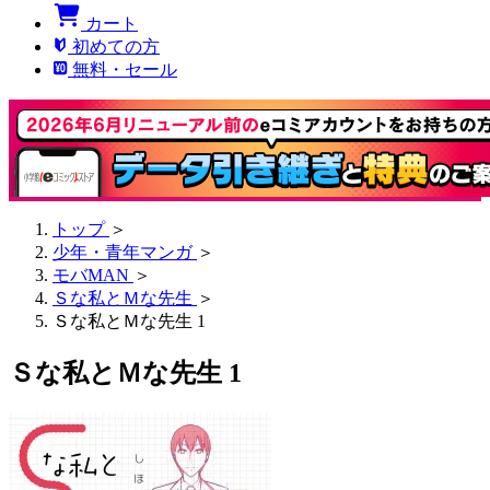
カート
初めての方
無料・セール
トップ
＞
少年・青年マンガ
＞
モバMAN
＞
Ｓな私とＭな先生
＞
Ｓな私とＭな先生 1
Ｓな私とＭな先生 1