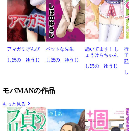
アマガミぞんび
ペットな先生
憑いてます！ し
行
ょうけらちゃん
子
しほの ゆうじ
しほの ゆうじ
部!
しほの ゆうじ
し
モバMANの作品
もっと見る