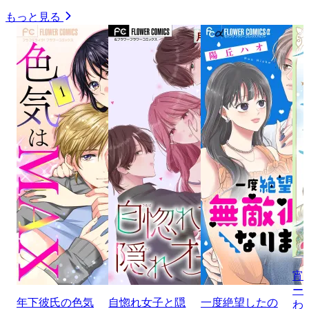
もっと見る
宵
ー
年下彼氏の色気
自惚れ女子と隠
一度絶望したの
わ