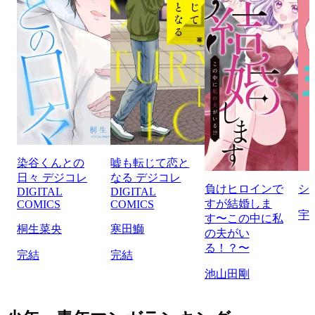
染谷くんとの
嘘も転じて恋と
日々 デジコレ
なる デジコレ
負けヒロインで
シ
DIGITAL
DIGITAL
すが結婚しま
COMICS
COMICS
宇
す〜この中に私
桐生菜央
寒田鰤
の夫がい
る！？〜
完結
完結
池山田剛