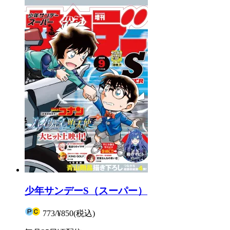
少年サンデーS（スーパー）
773
/
¥850
(税込)