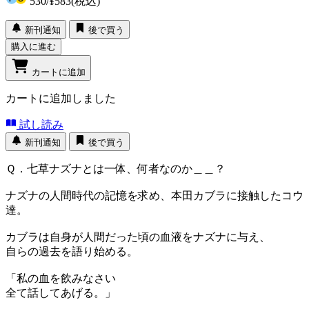
530
/
¥583
(税込)
新刊通知
後で買う
購入に進む
カートに追加
カートに追加しました
試し読み
新刊通知
後で買う
Ｑ．七草ナズナとは一体、何者なのか＿＿？
ナズナの人間時代の記憶を求め、本田カブラに接触したコウ
達。
カブラは自身が人間だった頃の血液をナズナに与え、
自らの過去を語り始める。
「私の血を飲みなさい
全て話してあげる。」