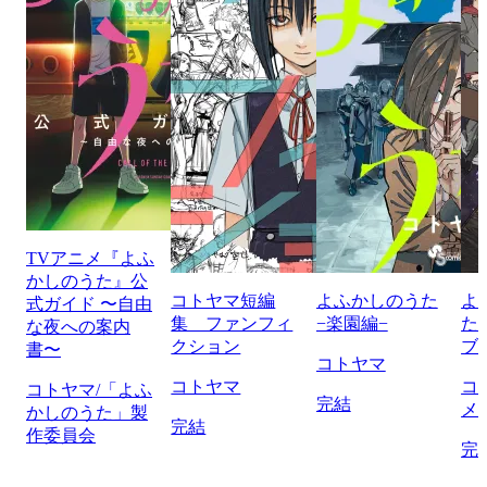
TVアニメ『よふ
かしのうた』公
コトヤマ短編
よふかしのうた
よ
式ガイド 〜自由
集 ファンフィ
−楽園編−
た
な夜への案内
クション
ブ
書〜
コトヤマ
コトヤマ
コ
コトヤマ/「よふ
完結
メ
かしのうた」製
完結
作委員会
完