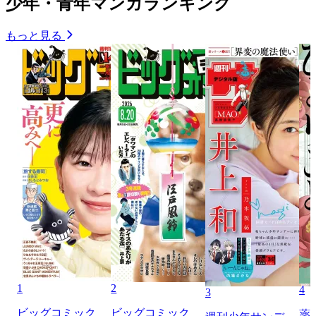
少年・青年マンガランキング
もっと見る
1
2
4
3
ビッグコミック
ビッグコミック
薬