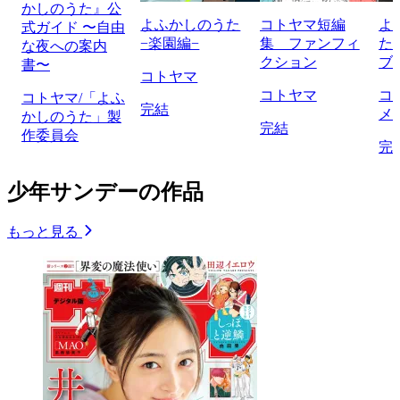
かしのうた』公
よふかしのうた
コトヤマ短編
よ
式ガイド 〜自由
−楽園編−
集 ファンフィ
た
な夜への案内
クション
ブ
書〜
コトヤマ
コトヤマ
コ
コトヤマ/「よふ
完結
メ
かしのうた」製
完結
作委員会
完
少年サンデーの作品
もっと見る