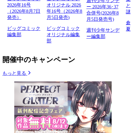
週刊少年サンデ
2026年16号
オリジナル 2026
と
ー 2026年36･37
（2026年8月7日
年16号（2026年8
謎
合併号(2026年8
発売）
月5日発売)
月5日発売号)
倉
ビッグコミック
ビッグコミック
夏
週刊少年サンデ
編集部
オリジナル編集
ー編集部
部
開催中のキャンペーン
もっと見る