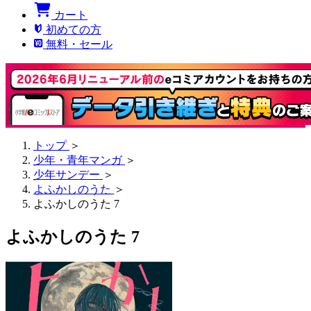
カート
初めての方
無料・セール
トップ
＞
少年・青年マンガ
＞
少年サンデー
＞
よふかしのうた
＞
よふかしのうた 7
よふかしのうた 7