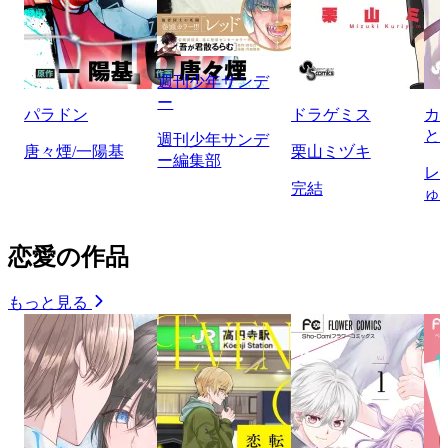
週刊少年サンデ
ー
パラドン
ドラゲミス
カ
と
週刊少年サンデ
唐々煙/一陽基
栗山ミヅキ
ー編集部
レ
完結
ゅ
恋愛の作品
もっと見る