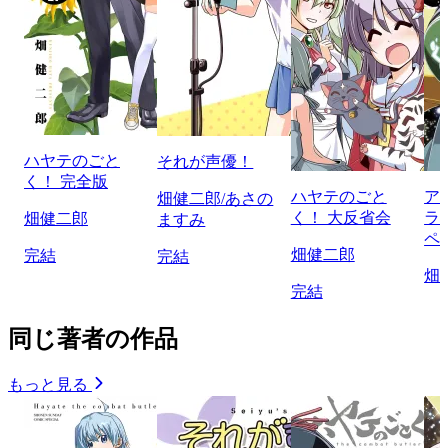
ハヤテのごと
それが声優！
く！ 完全版
ハヤテのごと
ア
畑健二郎/あさの
く！ 大反省会
ラ
畑健二郎
ますみ
ペ
畑健二郎
完結
完結
畑
完結
同じ著者の作品
もっと見る