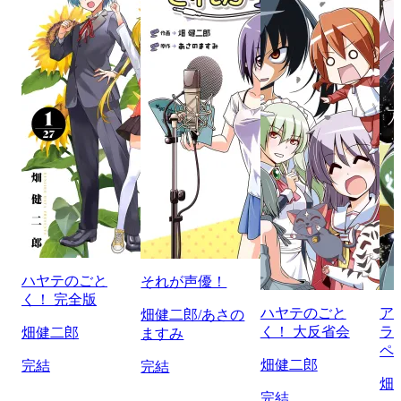
ハヤテのごと
それが声優！
く！ 完全版
ハヤテのごと
ア
畑健二郎/あさの
く！ 大反省会
ラ
畑健二郎
ますみ
ペ
畑健二郎
完結
完結
畑
完結