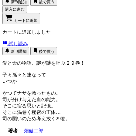
新刊通知
後で買う
購入に進む
カートに追加
カートに追加しました
試し読み
新刊通知
後で買う
愛と命の物語、謎が謎を呼ぶ２９巻！
子々孫々と連なって
いつか――
かつてナサを救ったもの。
司が分け与えた血の能力。
そこに宿る思いと記憶。
そこに渦巻く秘密の正体…
司の願いのため考え抜く29巻。
著者
畑健二郎