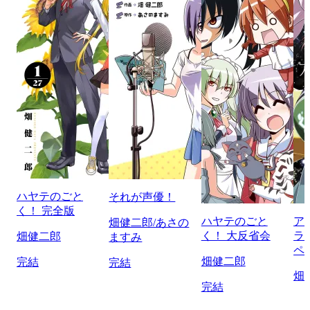
ハヤテのごと
それが声優！
く！ 完全版
ハヤテのごと
ア
畑健二郎/あさの
く！ 大反省会
ラ
畑健二郎
ますみ
ペ
畑健二郎
完結
完結
畑
完結