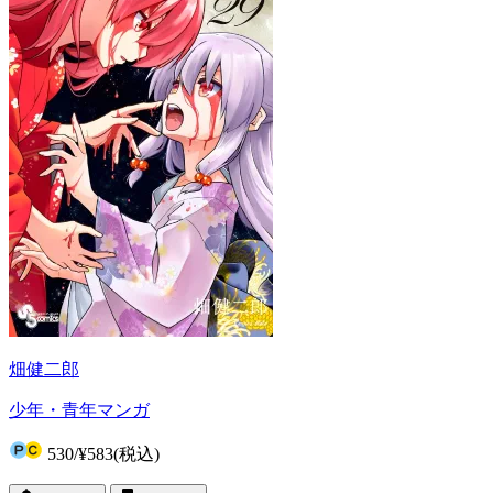
畑健二郎
少年・青年マンガ
530
/
¥583
(税込)