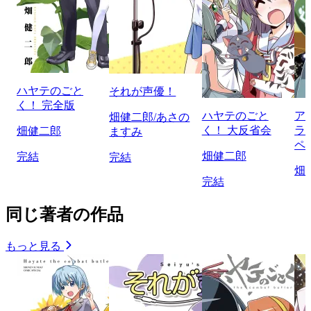
ハヤテのごと
それが声優！
く！ 完全版
ハヤテのごと
ア
畑健二郎/あさの
く！ 大反省会
ラ
畑健二郎
ますみ
ペ
畑健二郎
完結
完結
畑
完結
同じ著者の作品
もっと見る