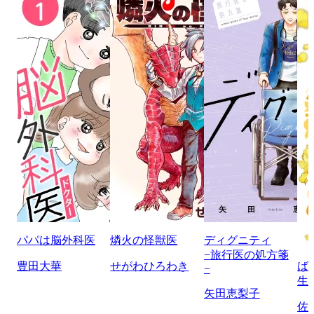
パパは脳外科医
燐火の怪獣医
ディグニティ
−旅行医の処方箋
豊田大華
せがわひろわき
ば
−
生
矢田恵梨子
佐