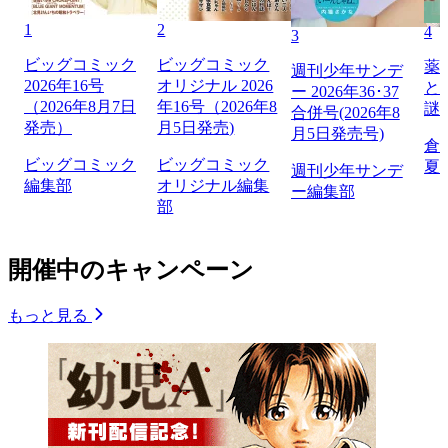
1
2
4
3
ビッグコミック
ビッグコミック
薬
週刊少年サンデ
2026年16号
オリジナル 2026
と
ー 2026年36･37
（2026年8月7日
年16号（2026年8
謎
合併号(2026年8
発売）
月5日発売)
月5日発売号)
倉
ビッグコミック
ビッグコミック
夏
週刊少年サンデ
編集部
オリジナル編集
ー編集部
部
開催中のキャンペーン
もっと見る