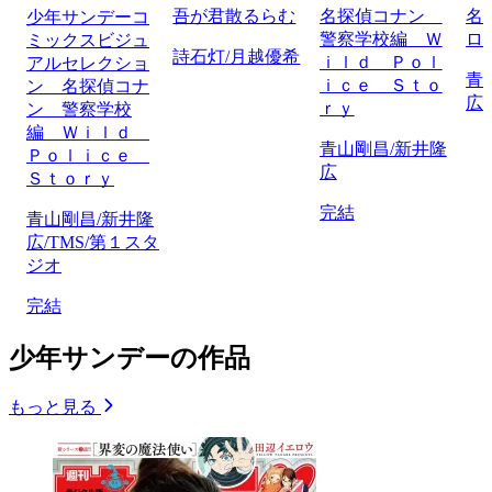
吾が君散るらむ
名探偵コナン
名
少年サンデーコ
警察学校編 Ｗ
ロ
ミックスビジュ
詩石灯/月越優希
ｉｌｄ Ｐｏｌ
アルセレクショ
青
ｉｃｅ Ｓｔｏ
ン 名探偵コナ
広
ｒｙ
ン 警察学校
編 Ｗｉｌｄ
青山剛昌/新井隆
Ｐｏｌｉｃｅ
広
Ｓｔｏｒｙ
完結
青山剛昌/新井隆
広/TMS/第１スタ
ジオ
完結
少年サンデーの作品
もっと見る