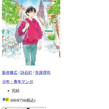
新井隆広
/
詩石灯
/
市原理司
少年・青年マンガ
完結
690
/
¥759
(税込)