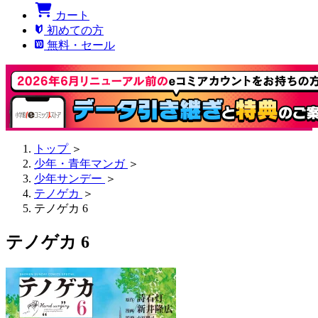
カート
初めての方
無料・セール
トップ
＞
少年・青年マンガ
＞
少年サンデー
＞
テノゲカ
＞
テノゲカ 6
テノゲカ 6