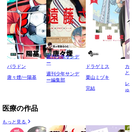
週刊少年サンデ
ー
パラドン
ドラゲミス
カ
と
週刊少年サンデ
唐々煙/一陽基
栗山ミヅキ
ー編集部
レ
完結
ゅ
医療の作品
もっと見る