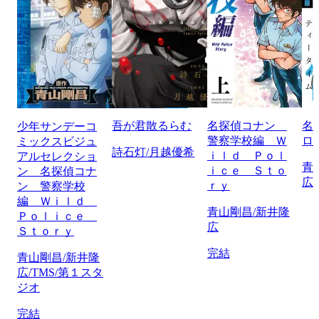
吾が君散るらむ
名探偵コナン
名
少年サンデーコ
警察学校編 Ｗ
ロ
ミックスビジュ
詩石灯/月越優希
ｉｌｄ Ｐｏｌ
アルセレクショ
青
ｉｃｅ Ｓｔｏ
ン 名探偵コナ
広
ｒｙ
ン 警察学校
編 Ｗｉｌｄ
青山剛昌/新井隆
Ｐｏｌｉｃｅ
広
Ｓｔｏｒｙ
完結
青山剛昌/新井隆
広/TMS/第１スタ
ジオ
完結