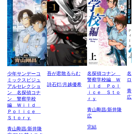
吾が君散るらむ
名探偵コナン
名
少年サンデーコ
警察学校編 Ｗ
ロ
ミックスビジュ
詩石灯/月越優希
ｉｌｄ Ｐｏｌ
アルセレクショ
青
ｉｃｅ Ｓｔｏ
ン 名探偵コナ
広
ｒｙ
ン 警察学校
編 Ｗｉｌｄ
青山剛昌/新井隆
Ｐｏｌｉｃｅ
広
Ｓｔｏｒｙ
完結
青山剛昌/新井隆