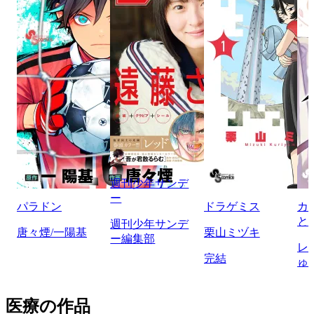
週刊少年サンデ
ー
パラドン
ドラゲミス
カ
と
週刊少年サンデ
唐々煙/一陽基
栗山ミヅキ
ー編集部
レ
完結
ゅ
医療の作品