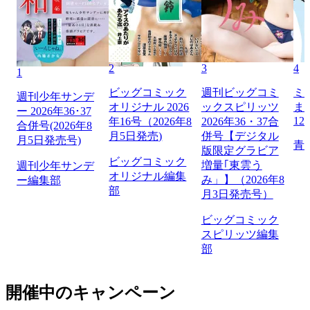
2
3
4
1
ビッグコミック
週刊ビッグコミ
ミ
週刊少年サンデ
オリジナル 2026
ックスピリッツ
ま
ー 2026年36･37
12
年16号（2026年8
2026年36・37合
合併号(2026年8
月5日発売)
併号【デジタル
月5日発売号)
青
版限定グラビア
ビッグコミック
増量｢東雲う
週刊少年サンデ
オリジナル編集
み」】（2026年8
ー編集部
部
月3日発売号）
ビッグコミック
スピリッツ編集
部
開催中のキャンペーン