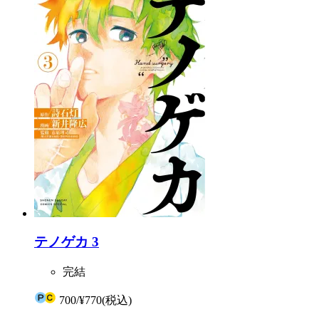
テノゲカ 3
完結
700
/
¥770
(税込)