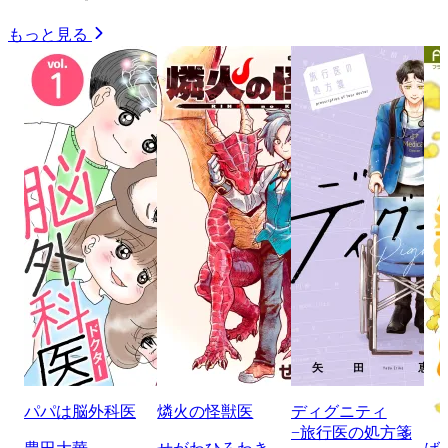
もっと見る
パパは脳外科医
燐火の怪獣医
ディグニティ
−旅行医の処方箋