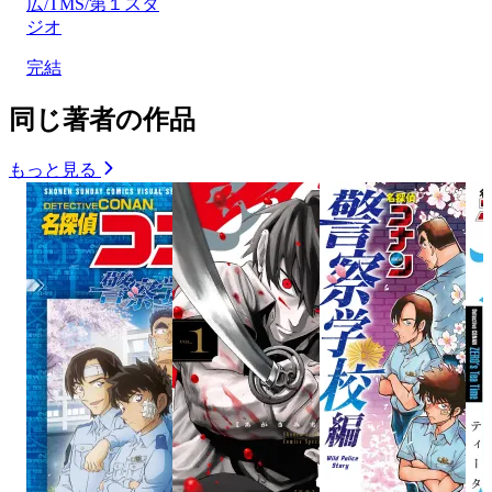
広/TMS/第１スタ
ジオ
完結
同じ著者の作品
もっと見る