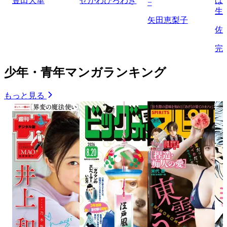
豊田大華
せがわひろわき
ば
−
生
矢田恵梨子
佐
完
少年・青年マンガランキング
もっと見る