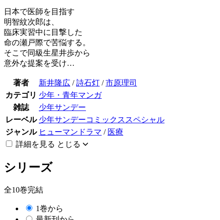
日本で医師を目指す
明智紋次郎は、
臨床実習中に目撃した
命の瀬戸際で苦悩する。
そこで同級生星井歩から
意外な提案を受け…
著者
新井隆広
/
詩石灯
/
市原理司
カテゴリ
少年・青年マンガ
雑誌
少年サンデー
レーベル
少年サンデーコミックススペシャル
ジャンル
ヒューマンドラマ
/
医療
詳細を見る
とじる
シリーズ
全10巻完結
1巻から
最新刊から