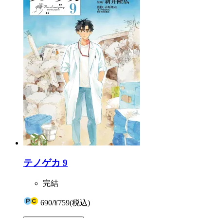
テノゲカ 9
完結
690
/
¥759
(税込)