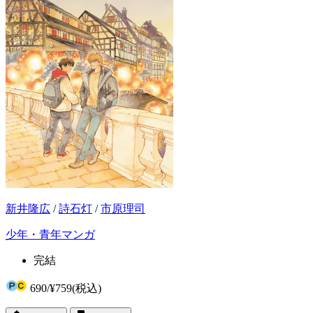
新井隆広
/
詩石灯
/
市原理司
少年・青年マンガ
完結
690
/
¥759
(税込)