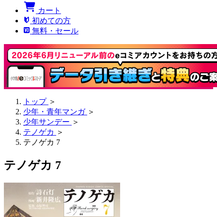
カート
初めての方
無料・セール
トップ
＞
少年・青年マンガ
＞
少年サンデー
＞
テノゲカ
＞
テノゲカ 7
テノゲカ 7