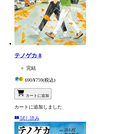
テノゲカ 8
完結
690
/
¥759
(税込)
カートに追加
カートに追加しました
試し読み