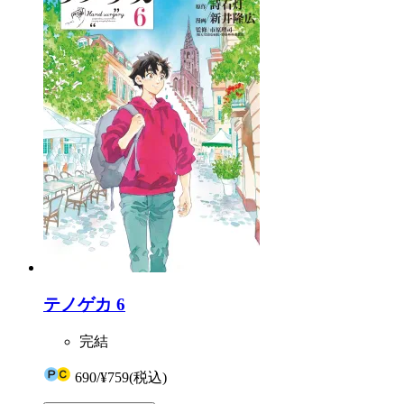
テノゲカ 6
完結
690
/
¥759
(税込)