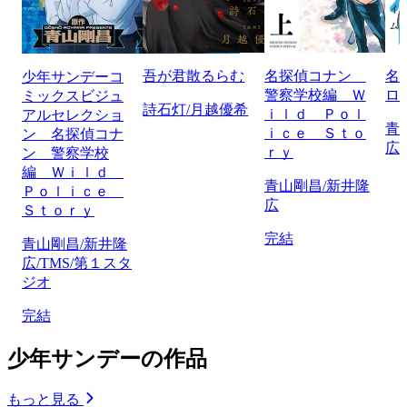
吾が君散るらむ
名探偵コナン
名
少年サンデーコ
警察学校編 Ｗ
ロ
ミックスビジュ
詩石灯/月越優希
ｉｌｄ Ｐｏｌ
アルセレクショ
青
ｉｃｅ Ｓｔｏ
ン 名探偵コナ
広
ｒｙ
ン 警察学校
編 Ｗｉｌｄ
青山剛昌/新井隆
Ｐｏｌｉｃｅ
広
Ｓｔｏｒｙ
完結
青山剛昌/新井隆
広/TMS/第１スタ
ジオ
完結
少年サンデーの作品
もっと見る