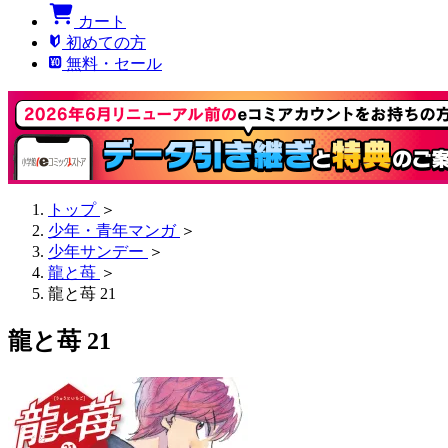
カート
初めての方
無料・セール
トップ
＞
少年・青年マンガ
＞
少年サンデー
＞
龍と苺
＞
龍と苺 21
龍と苺 21