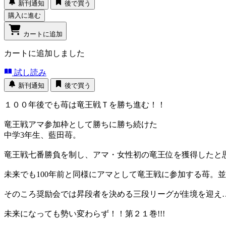
新刊通知
後で買う
購入に進む
カートに追加
カートに追加しました
試し読み
新刊通知
後で買う
１００年後でも苺は竜王戦Ｔを勝ち進む！！
竜王戦アマ参加枠として勝ちに勝ち続けた
中学3年生、藍田苺。
竜王戦七番勝負を制し、アマ・女性初の竜王位を獲得したと思
未来でも100年前と同様にアマとして竜王戦に参加する苺。
そのころ奨励会では昇段者を決める三段リーグが佳境を迎え
未来になっても勢い変わらず！！第２１巻!!!