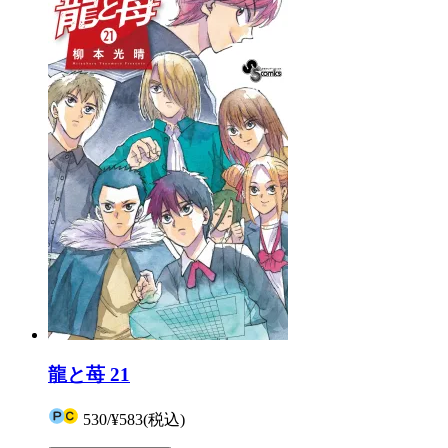
龍と苺 21
530
/
¥583
(税込)