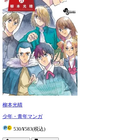
柳本光晴
少年・青年マンガ
530
/
¥583
(税込)