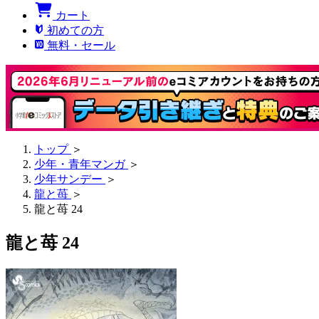
カート
初めての方
無料・セール
トップ
＞
少年・青年マンガ
＞
少年サンデー
＞
龍と苺
＞
龍と苺 24
龍と苺 24