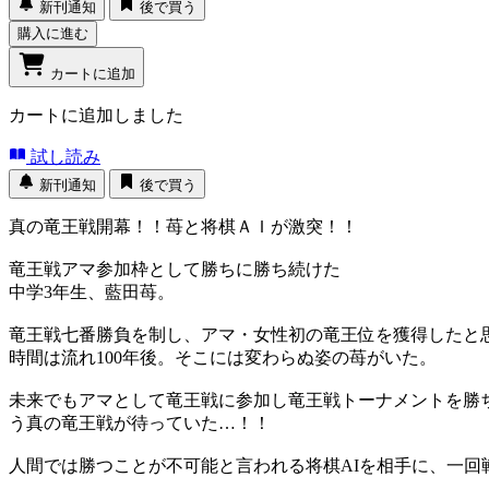
新刊通知
後で買う
購入に進む
カートに追加
カートに追加しました
試し読み
新刊通知
後で買う
真の竜王戦開幕！！苺と将棋ＡＩが激突！！
竜王戦アマ参加枠として勝ちに勝ち続けた
中学3年生、藍田苺。
竜王戦七番勝負を制し、アマ・女性初の竜王位を獲得したと
時間は流れ100年後。そこには変わらぬ姿の苺がいた。
未来でもアマとして竜王戦に参加し竜王戦トーナメントを勝ち
う真の竜王戦が待っていた…！！
人間では勝つことが不可能と言われる将棋AIを相手に、一