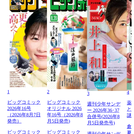
1
2
4
3
ビッグコミック
ビッグコミック
薬
週刊少年サンデ
2026年16号
オリジナル 2026
と
ー 2026年36･37
（2026年8月7日
年16号（2026年8
謎
合併号(2026年8
発売）
月5日発売)
月5日発売号)
倉
ビッグコミック
ビッグコミック
夏
週刊少年サンデ