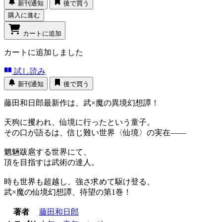
新刊通知
後で買う
購入に進む
カートに追加
カートに追加しました
試し読み
新刊通知
後で買う
藤田和日郎最新作は、武×魔の異境幻想譚！
天狗に攫われ、仙境に行ったという童子。
その口が語るは、信じ難い世界〈仙境〉の実在――
魍魎跋扈する世界にて、
頂を目指すは武術の達人。
時も世界も超越し、強さ求めて駆け登る、
武×魔の仙境幻想譚、待望の第1巻！
著者
藤田和日郎