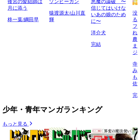
後宮の髪結師は
ゾンビーガン
悪魔の論破 〜
月に添う
信じてはいけな
猿渡源太/山川直
没
いあの娘のため
柊一葉/綱田早
輝
る
に〜
フ
洋介犬
れ
農
完結
ま
ジ
寺
み
も
佐
完
少年・青年マンガランキング
もっと見る