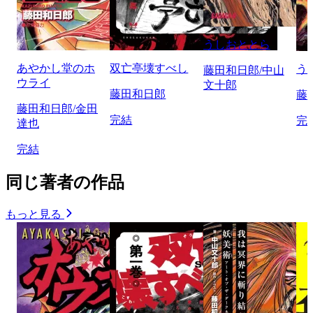
うしおととら
あやかし堂のホ
双亡亭壊すべし
う
藤田和日郎/中山
ウライ
文十郎
藤田和日郎
藤
藤田和日郎/金田
完結
完
達也
完結
同じ著者の作品
もっと見る