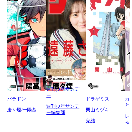
週刊少年サンデ
ー
パラドン
ドラゲミス
カ
と
週刊少年サンデ
唐々煙/一陽基
栗山ミヅキ
ー編集部
レ
完結
ゅ