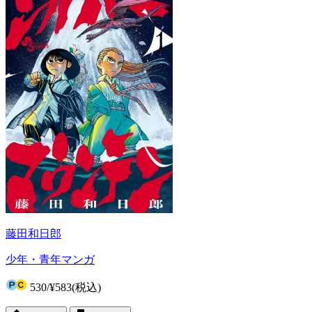
藤田和日郎
少年・青年マンガ
530
/
¥583
(税込)