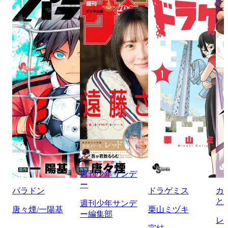
週刊少年サンデ
ー
パラドン
ドラゲミス
カ
と
週刊少年サンデ
唐々煙/一陽基
栗山ミヅキ
ー編集部
レ