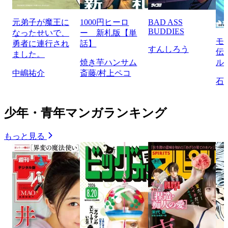
元弟子が魔王に
1000円ヒーロ
BAD ASS
BUDDIES
なったせいで、
ー 新札版【単
モ
勇者に連行され
話】
すんしろう
伝
ました。
焼き芋ハンサム
ル
中嶋祐介
斎藤/村上ペコ
石
少年・青年マンガランキング
もっと見る