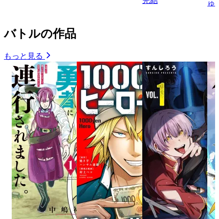
完結
ゅ
バトルの作品
もっと見る