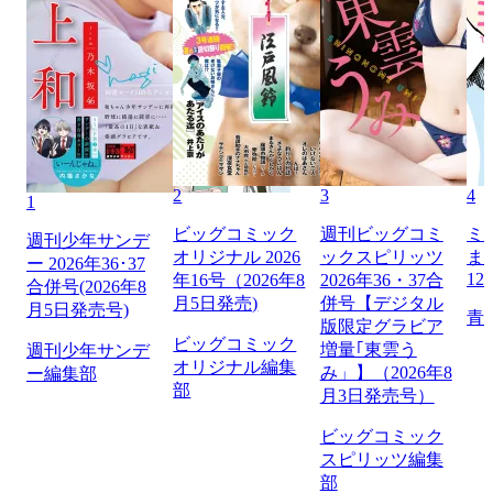
2
3
4
1
ビッグコミック
週刊ビッグコミ
ミ
週刊少年サンデ
オリジナル 2026
ックスピリッツ
ま
ー 2026年36･37
12
年16号（2026年8
2026年36・37合
合併号(2026年8
月5日発売)
併号【デジタル
月5日発売号)
青
版限定グラビア
ビッグコミック
増量｢東雲う
週刊少年サンデ
オリジナル編集
み」】（2026年8
ー編集部
部
月3日発売号）
ビッグコミック
スピリッツ編集
部