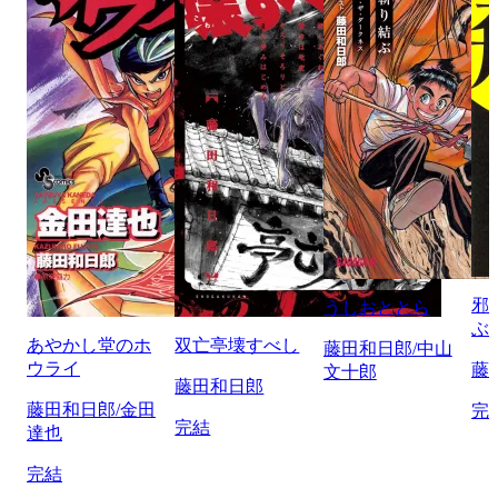
邪
うしおととら
ぶ
あやかし堂のホ
双亡亭壊すべし
藤田和日郎/中山
ウライ
藤
文十郎
藤田和日郎
藤田和日郎/金田
完
完結
達也
完結