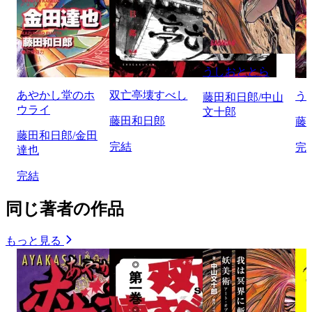
うしおととら
あやかし堂のホ
双亡亭壊すべし
う
藤田和日郎/中山
ウライ
文十郎
藤田和日郎
藤
藤田和日郎/金田
完結
完
達也
完結
同じ著者の作品
もっと見る