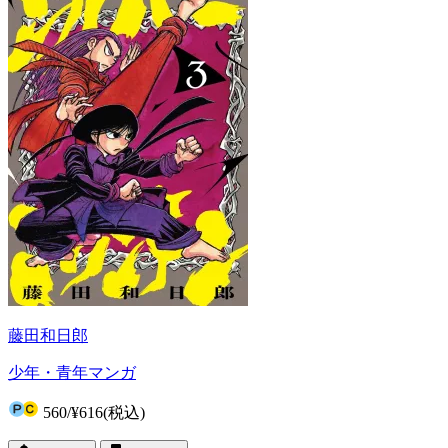
藤田和日郎
少年・青年マンガ
560
/
¥616
(税込)