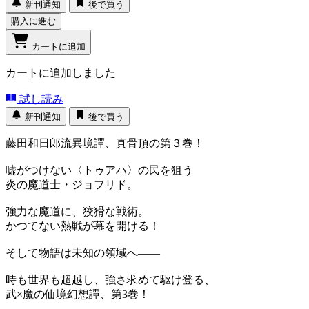
新刊通知
後で買う
購入に進む
カートに追加
カートに追加しました
試し読み
新刊通知
後で買う
藤田和日郎流異境譚、真骨頂の第３巻！
嘘がつけない〈トゥアハ〉の民を狙う
炎の魔道士・ジョフリド。
強力な魔道に、狡猾な戦術。
かつてない熱戦が幕を開ける！
そして物語は未知の領域へ――
時も世界も超越し、強さ求めて駆け登る、
武×魔の仙境幻想譚、第3巻！