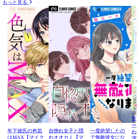
もっと見る
宵
ー
年下彼氏の色気
自惚れ女子と隠
一度絶望したの
わ
はMAX【マイク
れオオカミ【マ
で無敵彼女にな
潔