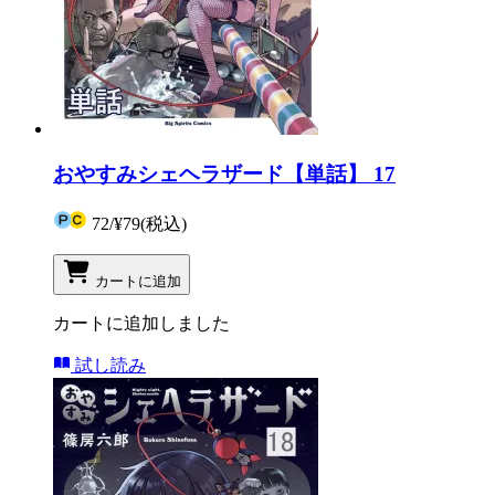
おやすみシェヘラザード【単話】 17
72
/
¥79
(税込)
カートに追加
カートに追加しました
試し読み