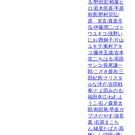
る/野田宏/柏葉ヒ
ロ/若木民喜/手原
和憲/野村宗弘/
原 克玄/真造圭
伍/伊藤潤二/ゴト
ウユキコ/浅野い
にお/西炯子/片山
ユキヲ/東村アキ
コ/藤井五成/吉本
浩二/ちはる/高田
サンコ/長尾謙一
郎/こざき亜衣/三
田紀房/クリスタ
ルな洋介/吉田戦
車/とよ田みのる/
福田幸江/ねむよ
うこ/石ノ森章太
郎/和田竜/早坂ガ
ブ/さだやす/深見
真 /石原まこち
ん/緒里たばさ/高
橋しん/沖田×華/