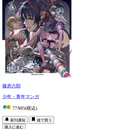
篠房六郎
少年・青年マンガ
77
/
¥85
(税込)
新刊通知
後で買う
購入に進む