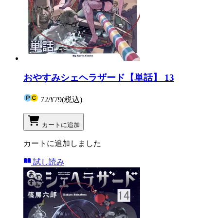
おやすみシェヘラザード【単話】 13
72
/
¥79
(税込)
カートに追加
カートに追加しました
試し読み