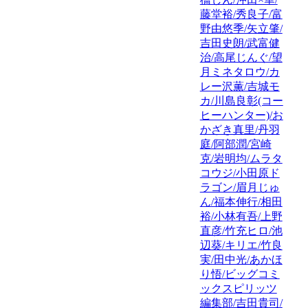
藤堂裕/秀良子/富
野由悠季/矢立肇/
吉田史朗/武富健
治/高尾じんぐ/望
月ミネタロウ/カ
レー沢薫/吉城モ
カ/川島良彰(コー
ヒーハンター)/お
かざき真里/丹羽
庭/阿部潤/宮崎
克/岩明均/ムラタ
コウジ/小田原ド
ラゴン/眉月じゅ
ん/福本伸行/相田
裕/小林有吾/上野
直彦/竹充ヒロ/池
辺葵/キリエ/竹良
実/田中光/あかほ
り悟/ビッグコミ
ックスピリッツ
編集部/吉田貴司/