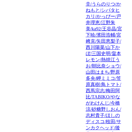
圭/うらのりつ/か
ねもと/シバタヒ
カリ/かっぴー/戸
井理恵/江野朱
美/ka92/王谷晶/宮
下暁/濱田浩輔/宮
﨑克/矢田恵梨子/
西川陽菜/山下か
ぼ/三国史明/畠本
レモン/熱焼江う
お/朝比奈ショウ/
山田はまち/野原
多央/岬ミミコ/笠
原真樹/鳥トマト/
西馬宗志/梅田阿
比/TABIKO/やな
がわけんじ/今橋
涼/砂糖野しおん/
志村貴子/ほしの
ディスコ/枝田/サ
ンカクヘッド/後