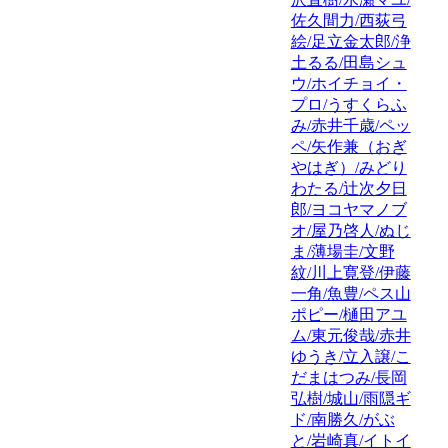
佐久間力/西荻弓
絵/足立金太郎/浄
土るる/田島シュ
ウ/ホイチョイ・
プロ/うすくらふ
み/赤井千歳/ペッ
ペ/矢作兼（おぎ
やはぎ）/みどり
わたる/辻次夕日
郎/ヨコヤマノブ
オ/屋乃啓人/ぬじ
ま/薄場圭/文野
紋/川上寛登/伊藤
一角/魚豊/ペス山
ポピー/樋田アユ
ム/東元俊哉/赤井
ゆうき/立入譲/こ
だまはつみ/長岡
弘樹/城山/雨隠ギ
ド/南勝久/がぶ
と/岩崎真/イトイ