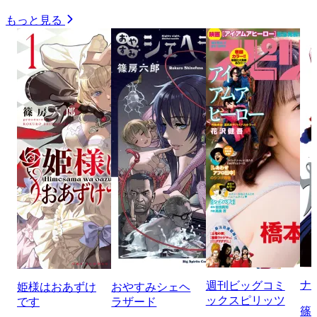
もっと見る
ナ
週刊ビッグコミ
姫様はおあずけ
おやすみシェヘ
ックスピリッツ
です
ラザード
篠