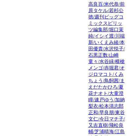
高良百/米代恭/前
原タケル/若杉公
徳/週刊ビッグコ
ミックスピリッ
ツ編集部/堀口茉
純/イシイ渡/川端
新/いくえみ綾/本
田優貴/水沢悦子/
石黒正数/山崎
童々/水谷緑/横槍
メンゴ/赤堀君/オ
ジロマコト/くみ
ちょう/鳥飼茜/ま
えだたかひろ/夏
花ナオト/大童澄
瞳/速戸ゆう/加納
梨衣/松本清志郎
正和/早良朋/東谷
文仁/今日マチ子/
又吉直樹/飛松良
輔/芝浦晴海/江島