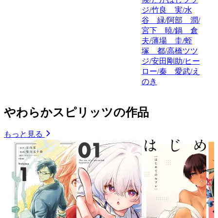
ジ/竹良 実/水
谷 緑/阿部 潤/
宮下 暁/鍋 倉
夫/薄場 圭/蛭
塚 都/高橋ツツ
ジ/安田剛助/ヒー
ロー/秦 愛武/え
のき
やわらかスピリッツの作品
もっと見る