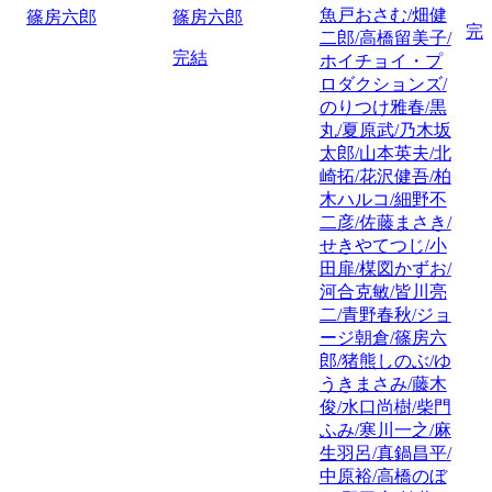
魚戸おさむ/畑健
篠房六郎
篠房六郎
完
二郎/高橋留美子/
完結
ホイチョイ・プ
ロダクションズ/
のりつけ雅春/黒
丸/夏原武/乃木坂
太郎/山本英夫/北
崎拓/花沢健吾/柏
木ハルコ/細野不
二彦/佐藤まさき/
せきやてつじ/小
田扉/楳図かずお/
河合克敏/皆川亮
二/青野春秋/ジョ
ージ朝倉/篠房六
郎/猪熊しのぶ/ゆ
うきまさみ/藤木
俊/水口尚樹/柴門
ふみ/寒川一之/麻
生羽呂/真鍋昌平/
中原裕/高橋のぼ