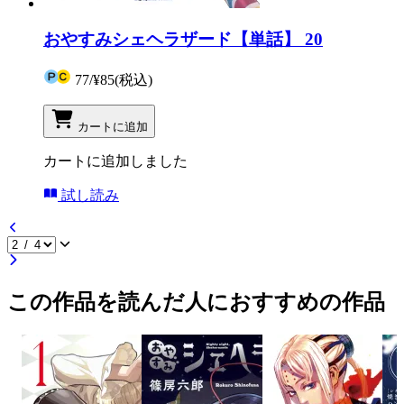
おやすみシェヘラザード【単話】 20
77
/
¥85
(税込)
カートに追加
カートに追加しました
試し読み
この作品を読んだ人におすすめの作品