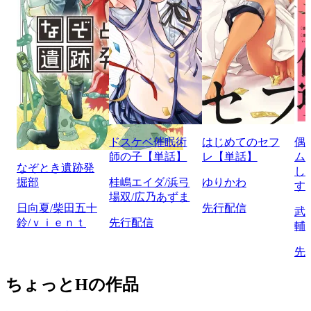
ドスケベ催眠術
はじめてのセフ
偶
師の子【単話】
レ【単話】
ム
なぞとき遺跡発
し
掘部
桂嶋エイダ/浜弓
ゆりかわ
す
場双/広乃あずま
日向夏/柴田五十
先行配信
武
鈴/ｖｉｅｎｔ
先行配信
輔
先
ちょっとHの作品