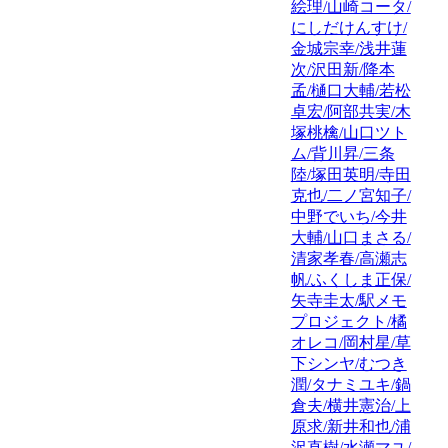
絵理/山崎コータ/
にしだけんすけ/
金城宗幸/浅井蓮
次/沢田新/降本
孟/樋口大輔/若松
卓宏/阿部共実/木
塚桃檎/山口ツト
ム/背川昇/三条
陸/塚田英明/寺田
克也/二ノ宮知子/
中野でいち/今井
大輔/山口まさる/
清家孝春/高瀬志
帆/ふくしま正保/
矢寺圭太/駅メモ
プロジェクト/橘
オレコ/岡村星/草
下シンヤ/むつき
潤/タナミユキ/鍋
倉夫/横井憲治/上
原求/新井和也/浦
沢直樹/水瀬マユ/