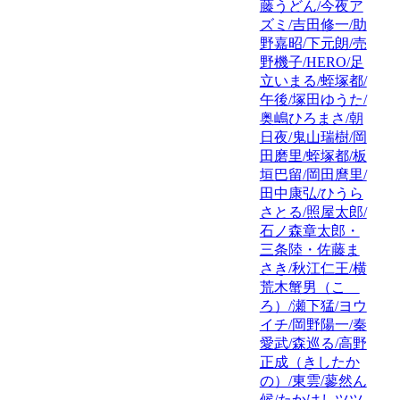
藤うどん/今夜ア
ズミ/吉田修一/助
野嘉昭/下元朗/売
野機子/HERO/足
立いまる/蛭塚都/
午後/塚田ゆうた/
奥嶋ひろまさ/朝
日夜/鬼山瑞樹/岡
田磨里/蛭塚都/板
垣巴留/岡田麿里/
田中康弘/ひうら
さとる/照屋太郎/
石ノ森章太郎・
三条陸・佐藤ま
さき/秋江仁王/横
荒木蟹男（こゝ
ろ）/瀬下猛/ヨウ
イチ/岡野陽一/秦
愛武/森巡る/高野
正成（きしたか
の）/東雲/蓼然ん
候/たかはしツツ