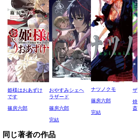
ナツノクモ
姫様はおあずけ
おやすみシェヘ
ザ
です
ラザード
篠房六郎
焼
篠房六郎
篠房六郎
斎
完結
完結
同じ著者の作品