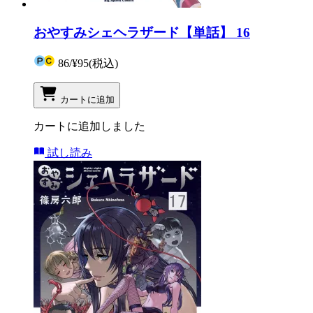
おやすみシェヘラザード【単話】 16
86
/
¥95
(税込)
カートに追加
カートに追加しました
試し読み