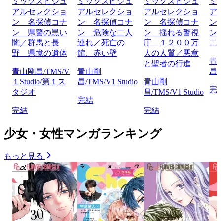
ミックスビジュ
ミックスビジュ
ミックスビジュ
ミ
アルセレクショ
アルセレクショ
アルセレクショ
ア
ン 名探偵コナ
ン 名探偵コナ
ン 名探偵コナ
ン
ン 県警の黒い
ン 危険な二人
ン 揺れる警視
ン
闇／群馬と長
連れ／死亡の
庁 １２００万
二
野 県境の遺体
館、赤い壁
人の人質／悪意
青
と聖者の行進
青山剛昌/TMS/V
青山剛
昌/
１Studio/第１ス
昌/TMS/V1 Studio
青山剛
完
タジオ
昌/TMS/V1 Studio
完結
完結
完結
少女・女性マンガランキング
もっと見る