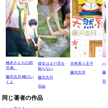
柚木さんちの四
彼女はまだ恋を
天然系☆王子
ハ
兄弟。
知らない
藤沢志月
藤
藤沢志月/橋口い
藤沢志月
完
くよ
完結
同じ著者の作品