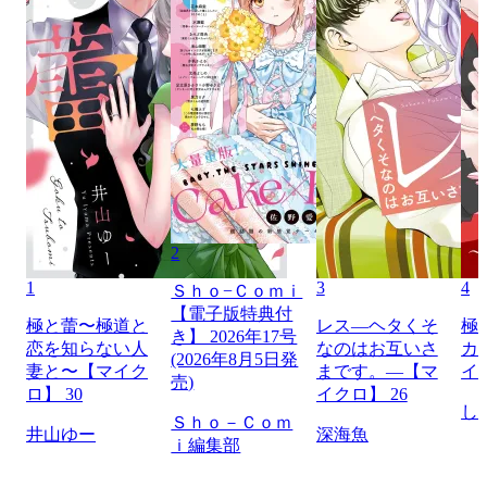
2
1
3
4
Ｓｈｏ−Ｃｏｍｉ
【電子版特典付
極と蕾〜極道と
レス―ヘタくそ
極
き】 2026年17号
恋を知らない人
なのはお互いさ
カ
(2026年8月5日発
妻と〜【マイク
まです。―【マ
イ
売)
ロ】 30
イクロ】 26
し
Ｓｈｏ－Ｃｏｍ
井山ゆー
深海魚
ｉ編集部