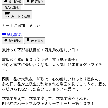
新刊通知
後で買う
購入に進む
カートに追加
カートに追加しました
試し読み
新刊通知
後で買う
累計５０万部突破目前！四兄弟の愛しい日々
重版続々累計５０万部突破目前（紙＋電子）！
読むと家族に会いたくなる、大人気四兄弟青春グラフィテ
ィ。
四男・岳の大親友・和歌は、心の優しいおっとり屋さん。
ある日、岳が上級生に乱暴される場面を見てしまうが、親友
を助けられなかった自分にショックを受けて…！？
本気で笑えて、本気で泣けて、本気で癒やされる。
四兄弟のハートフルファミリーストーリー第１０巻！