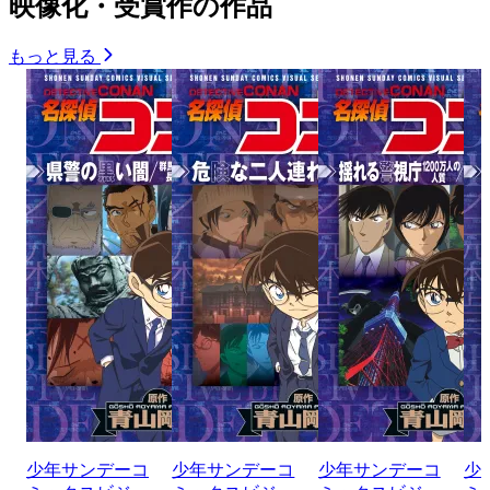
映像化・受賞作の作品
もっと見る
少年サンデーコ
少年サンデーコ
少年サンデーコ
少