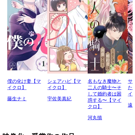
僕の化け妻【マ
シェアハピ【マ
名もなき魔物と
サ
イクロ】
イクロ】
二人の騎士〜そ
た
して婚約者は困
イ
藤生ナミ
宇佐美真紀
惑する〜【マイ
遠
クロ】
河丸慎