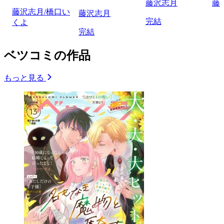
藤沢志月
藤
藤沢志月/橋口い
藤沢志月
完結
くよ
完結
ベツコミの作品
もっと見る