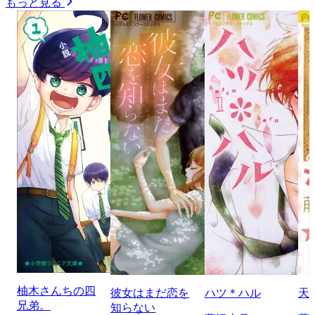
もっと見る
柚木さんちの四
彼女はまだ恋を
ハツ＊ハル
天
兄弟。
知らない