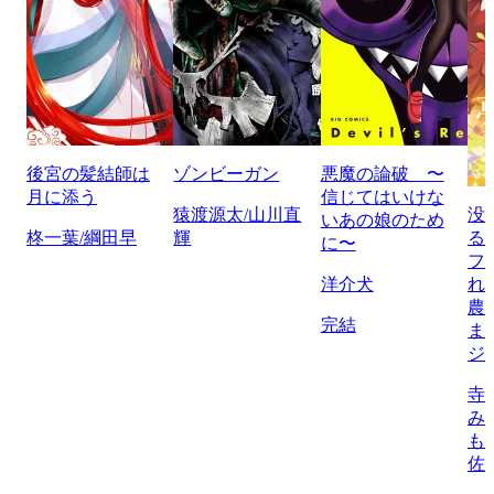
後宮の髪結師は
ゾンビーガン
悪魔の論破 〜
月に添う
信じてはいけな
猿渡源太/山川直
没
いあの娘のため
柊一葉/綱田早
輝
る
に〜
フ
洋介犬
れ
農
完結
ま
ジ
寺
み
も
佐