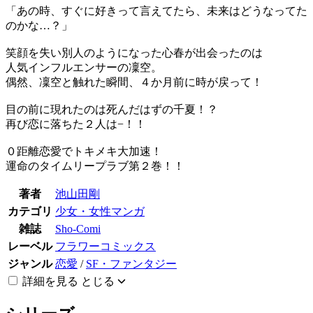
「あの時、すぐに好きって言えてたら、未来はどうなってた
のかな…？」
笑顔を失い別人のようになった心春が出会ったのは
人気インフルエンサーの凜空。
偶然、凜空と触れた瞬間、４か月前に時が戻って！
目の前に現れたのは死んだはずの千夏！？
再び恋に落ちた２人は−！！
０距離恋愛でトキメキ大加速！
運命のタイムリープラブ第２巻！！
著者
池山田剛
カテゴリ
少女・女性マンガ
雑誌
Sho-Comi
レーベル
フラワーコミックス
ジャンル
恋愛
/
SF・ファンタジー
詳細を見る
とじる