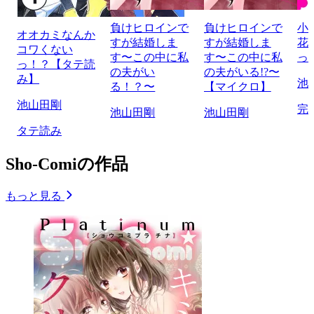
負けヒロインで
負けヒロインで
小
オオカミなんか
すが結婚しま
すが結婚しま
花
コワくない
す〜この中に私
す〜この中に私
っ
っ！？【タテ読
の夫がい
の夫がいる!?〜
み】
池
る！？〜
【マイクロ】
池山田剛
完
池山田剛
池山田剛
タテ読み
Sho-Comiの作品
もっと見る