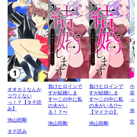
負けヒロインで
負けヒロインで
小
オオカミなんか
すが結婚しま
すが結婚しま
花
コワくない
す〜この中に私
す〜この中に私
っ
っ！？【タテ読
の夫がい
の夫がいる!?〜
み】
池
る！？〜
【マイクロ】
池山田剛
完
池山田剛
池山田剛
タテ読み