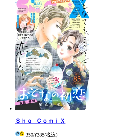
Ｓｈｏ−ＣｏｍｉＸ
350
/
¥385
(税込)