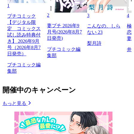
1
2
3
4
プチコミック
【デジタル限
妻プチ 2026年9
こんなの、しら
極
定 コミックス
月号(2026年8月7
ない 23
恋
試し読み特典付
日発売)
妻
き】 2026年9月
梨月詩
号（2026年8月7
プチコミック編
井
日発売）
集部
プチコミック編
集部
開催中のキャンペーン
もっと見る