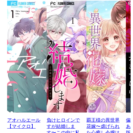
アオハルエール
負けヒロインで
覇王様の異世界
偏
【マイクロ】
すが結婚しま
花嫁〜虐げられ
あ
す〜この中に私
た心癒し令嬢は
版