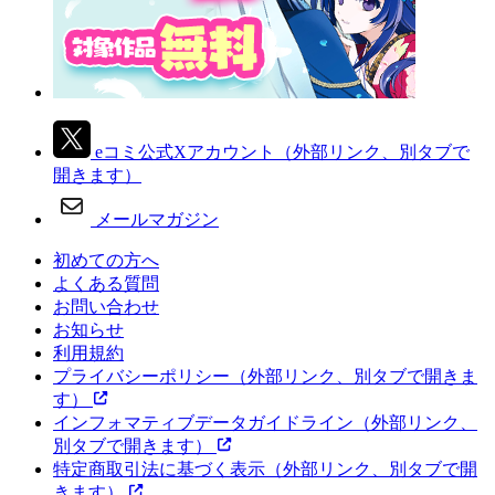
eコミ公式Xアカウント
（外部リンク、別タブで
開きます）
メールマガジン
初めての方へ
よくある質問
お問い合わせ
お知らせ
利用規約
プライバシーポリシー
（外部リンク、別タブで開きま
す）
インフォマティブデータガイドライン
（外部リンク、
別タブで開きます）
特定商取引法に基づく表示
（外部リンク、別タブで開
きます）