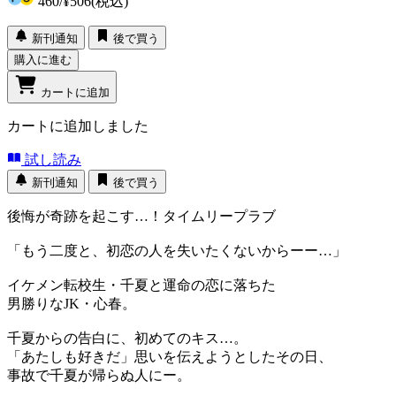
460
/
¥506
(税込)
新刊通知
後で買う
購入に進む
カートに追加
カートに追加しました
試し読み
新刊通知
後で買う
後悔が奇跡を起こす…！タイムリープラブ
「もう二度と、初恋の人を失いたくないからーー…」
イケメン転校生・千夏と運命の恋に落ちた
男勝りなJK・心春。
千夏からの告白に、初めてのキス…。
「あたしも好きだ」思いを伝えようとしたその日、
事故で千夏が帰らぬ人にー。