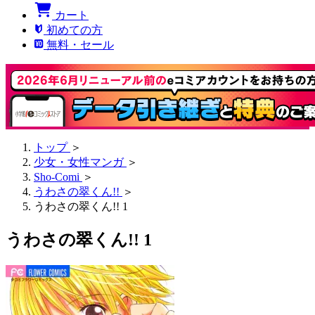
カート
初めての方
無料・セール
トップ
＞
少女・女性マンガ
＞
Sho-Comi
＞
うわさの翠くん!!
＞
うわさの翠くん!! 1
うわさの翠くん!! 1