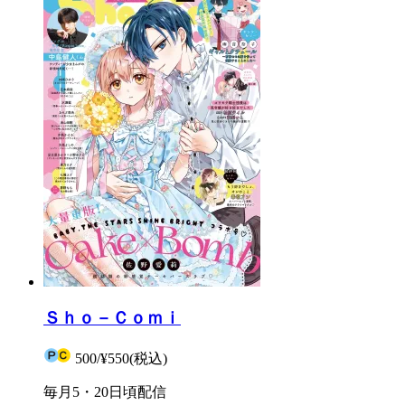
Ｓｈｏ－Ｃｏｍｉ
500
/
¥550
(税込)
毎月5・20日頃配信