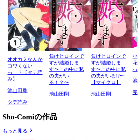
負けヒロインで
負けヒロインで
小
オオカミなんか
すが結婚しま
すが結婚しま
花
コワくない
す〜この中に私
す〜この中に私
っ
っ！？【タテ読
の夫がい
の夫がいる!?〜
み】
池
る！？〜
【マイクロ】
池山田剛
完
池山田剛
池山田剛
タテ読み
Sho-Comiの作品
もっと見る