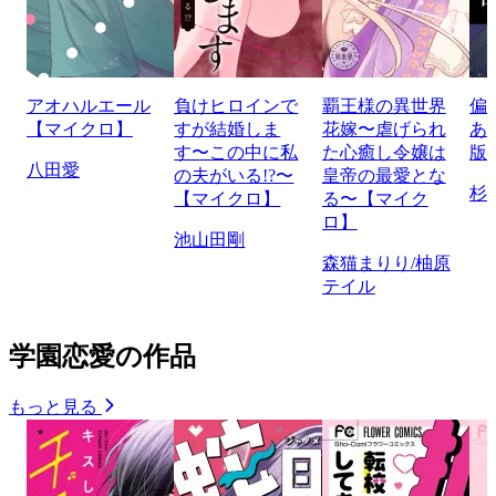
アオハルエール
負けヒロインで
覇王様の異世界
偏
【マイクロ】
すが結婚しま
花嫁〜虐げられ
あ
す〜この中に私
た心癒し令嬢は
版
八田愛
の夫がいる!?〜
皇帝の最愛とな
杉
【マイクロ】
る〜【マイク
ロ】
池山田剛
森猫まりり/柚原
テイル
学園恋愛の作品
もっと見る