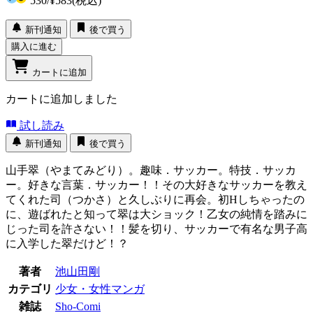
530
/
¥583
(税込)
新刊通知
後で買う
購入に進む
カートに追加
カートに追加しました
試し読み
新刊通知
後で買う
山手翠（やまてみどり）。趣味．サッカー。特技．サッカ
ー。好きな言葉．サッカー！！その大好きなサッカーを教え
てくれた司（つかさ）と久しぶりに再会。初Hしちゃったの
に、遊ばれたと知って翠は大ショック！乙女の純情を踏みに
じった司を許さない！！髪を切り、サッカーで有名な男子高
に入学した翠だけど！？
著者
池山田剛
カテゴリ
少女・女性マンガ
雑誌
Sho-Comi