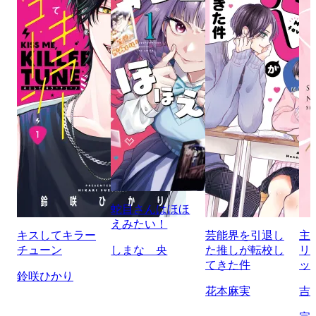
蛇目さんはほほ
えみたい！
キスしてキラー
芸能界を引退し
主
チューン
しまな 央
た推しが転校し
リ
てきた件
ッ
鈴咲ひかり
花本麻実
吉