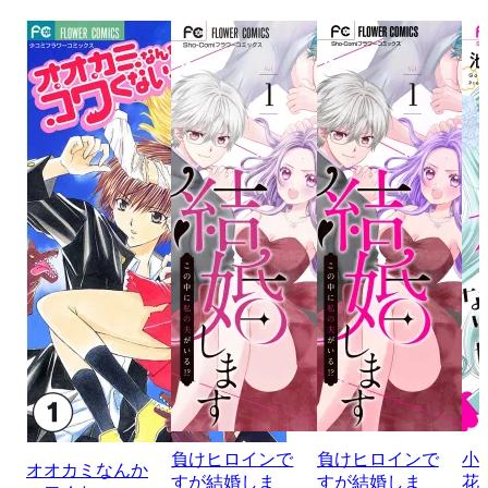
負けヒロインで
負けヒロインで
小
オオカミなんか
すが結婚しま
すが結婚しま
花