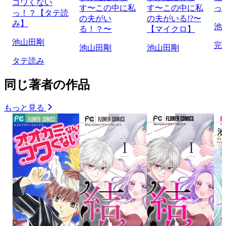
コワくない
す〜この中に私
す〜この中に私
っ
っ！？【タテ読
の夫がい
の夫がいる!?〜
み】
池
る！？〜
【マイクロ】
池山田剛
完
池山田剛
池山田剛
タテ読み
同じ著者の作品
もっと見る