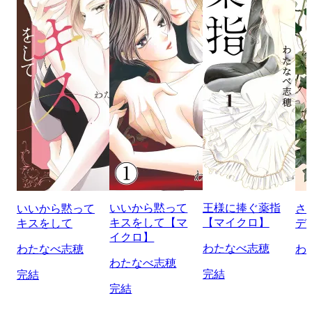
いいから黙って
王様に捧ぐ薬指
いいから黙って
さ
キスをして【マ
【マイクロ】
キスをして
デ
イクロ】
わたなべ志穂
わたなべ志穂
わ
わたなべ志穂
完結
完結
完結