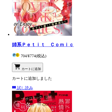
姉系Ｐｅｔｉｔ Ｃｏｍｉｃ
704
/
¥774
(税込)
カートに追加
カートに追加しました
試し読み