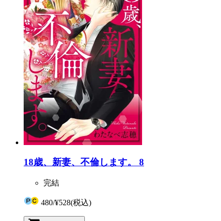
18歳、新妻、不倫します。 8
完結
480
/
¥528
(税込)