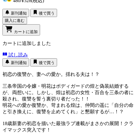
480
/
¥528
(税込)
新刊通知
後で買う
購入に進む
カートに追加
カートに追加しました
試し読み
新刊通知
後で買う
初恋の復讐か、妻への愛か。揺れる夫は！？
三条帝国の令嬢・明花はボディガードの煌と偽装結婚する
が、両想いに。しかし、煌は初恋の女性・百合を三条の者に
殺され、復讐を誓う裏切り者だった！！
明花への愛か復讐か、苛まれる煌は、仲間の遥に「自分の命
と引き換えに、復讐を止めてくれ」と懇願するが…！？
18歳新妻の初恋を描いた最強ラブ連載がまさかの展開！クラ
イマックス突入です！