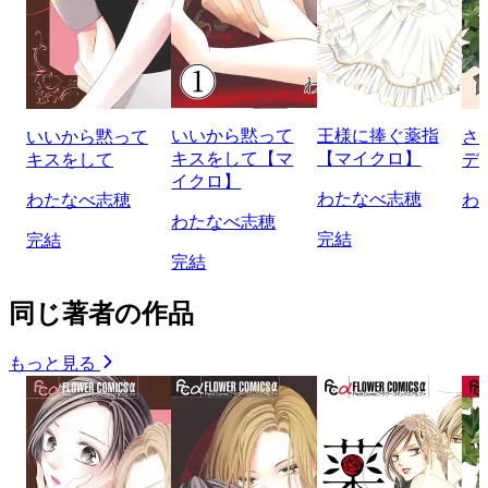
いいから黙って
王様に捧ぐ薬指
いいから黙って
さ
キスをして【マ
【マイクロ】
キスをして
デ
イクロ】
わたなべ志穂
わたなべ志穂
わ
わたなべ志穂
完結
完結
完結
同じ著者の作品
もっと見る