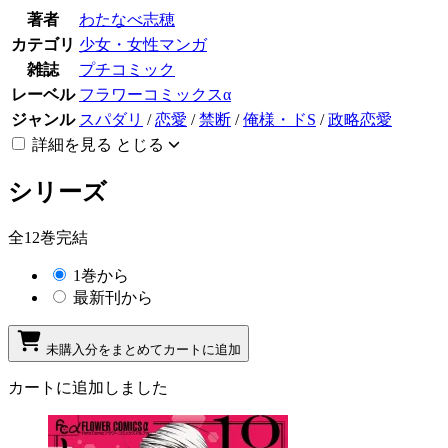
著者
わたなべ志穂
カテゴリ
少女・女性マンガ
雑誌
プチコミック
レーベル
フラワーコミックスα
ジャンル
スパダリ
/
恋愛
/
禁断
/
俺様・ドS
/
政略恋愛
詳細を見る
とじる
シリーズ
全12巻完結
1巻から
最新刊から
未購入分をまとめてカートに追加
カートに追加しました