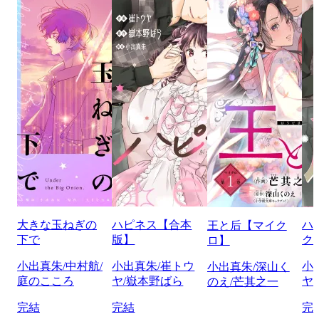
大きな玉ねぎの
ハピネス【合本
ハ
王と后【マイク
下で
版】
ク
ロ】
小出真朱/中村航/
小出真朱/崔トウ
小
小出真朱/深山く
庭のこころ
ヤ/嶽本野ばら
ヤ
のえ/芒其之一
完結
完結
完