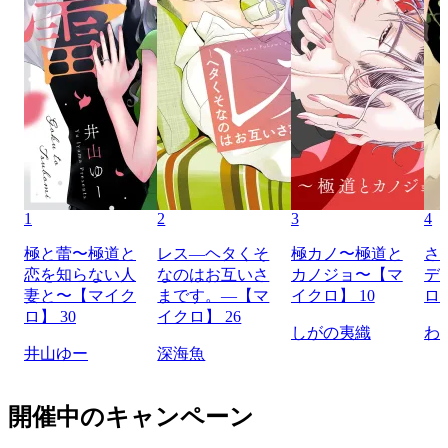
1
2
3
4
極と蕾〜極道と
レス―ヘタくそ
極カノ〜極道と
さ
恋を知らない人
なのはお互いさ
カノジョ〜【マ
デ
妻と〜【マイク
まです。―【マ
イクロ】 10
ロ】
ロ】 30
イクロ】 26
しがの夷織
わ
井山ゆー
深海魚
開催中のキャンペーン