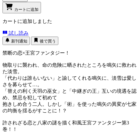
カートに追加
カートに追加しました
試し読み
新刊通知
後で買う
禁断の恋×王宮ファンタジー！
物取りに襲われ、命の危険に晒されたところを鳴矢に救われ
た淡雪。
「代わりは誰もいない」と諭してくれる鳴矢に、淡雪は愛し
さを募らせて…。
「替えの利く天羽の巫女」と「中継ぎの王」互いの境遇を認
め、禁忌を犯して初めて
抱きしめ合う二人。しかし「術」を使った鳴矢の異変が七家
の均衡を揺るがすことに！？
許されざる恋と八家の謎を描く和風王宮ファンタジー第3
巻！！