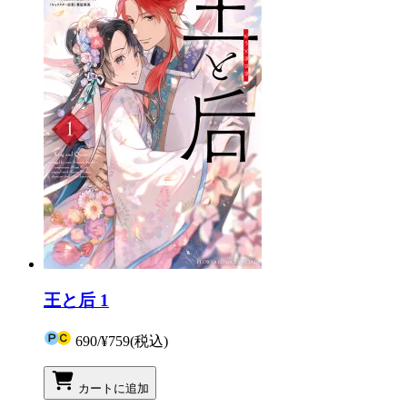
王と后 1
690
/
¥759
(税込)
カートに追加