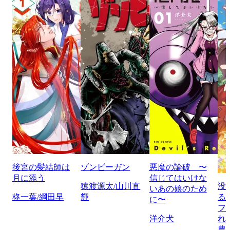
後宮の髪結師は
ゾンビーガン
悪魔の論破 〜
月に添う
信じてはいけな
猿渡源太/山川直
没
いあの娘のため
柊一葉/綱田早
輝
る
に〜
フ
洋介犬
れ
農