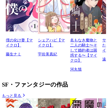
僕の化け妻【マ
シェアハピ【マ
名もなき魔物と
サ
イクロ】
イクロ】
二人の騎士〜そ
た
して婚約者は困
イ
藤生ナミ
宇佐美真紀
惑する〜【マイ
遠
クロ】
河丸慎
SF・ファンタジーの作品
もっと見る