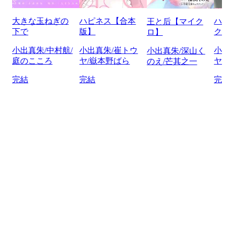
大きな玉ねぎの
ハピネス【合本
ハ
王と后【マイク
下で
版】
ク
ロ】
小出真朱/中村航/
小出真朱/崔トウ
小
小出真朱/深山く
庭のこころ
ヤ/嶽本野ばら
ヤ
のえ/芒其之一
完結
完結
完