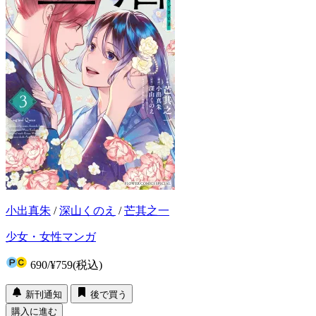
小出真朱
/
深山くのえ
/
芒其之一
少女・女性マンガ
690
/
¥759
(税込)
新刊通知
後で買う
購入に進む