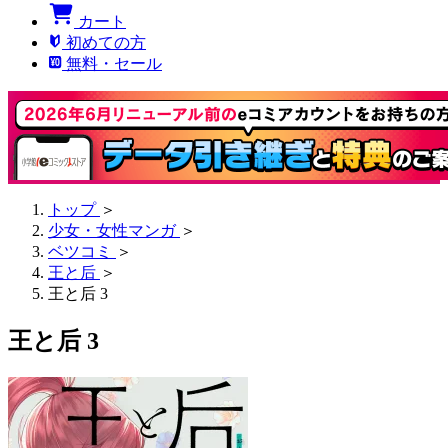
カート
初めての方
無料・セール
トップ
＞
少女・女性マンガ
＞
ベツコミ
＞
王と后
＞
王と后 3
王と后 3