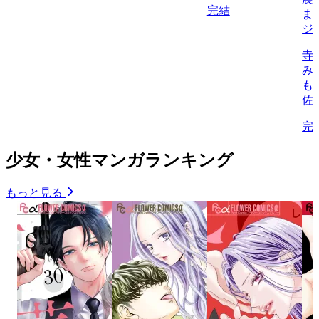
完結
ま
ジ
寺
み
も
佐
完
少女・女性マンガランキング
もっと見る