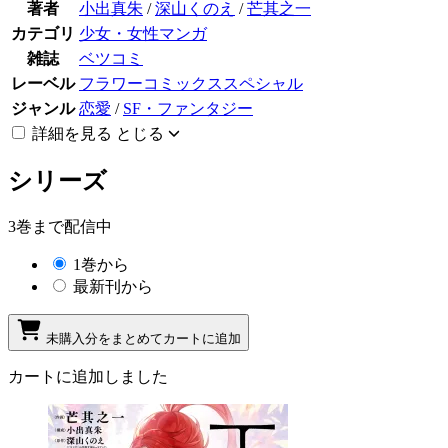
著者
小出真朱
/
深山くのえ
/
芒其之一
カテゴリ
少女・女性マンガ
雑誌
ベツコミ
レーベル
フラワーコミックススペシャル
ジャンル
恋愛
/
SF・ファンタジー
詳細を見る
とじる
シリーズ
3巻まで配信中
1巻から
最新刊から
未購入分をまとめてカートに追加
カートに追加しました