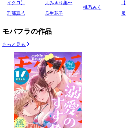
イクロ】
よみきり集〜
【
桃乃みく
刑部真芯
瓜生花子
服
モバフラの作品
もっと見る