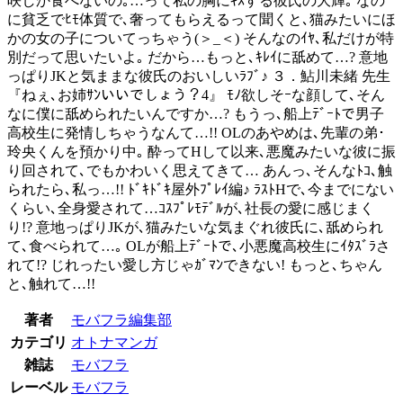
咲しか食べないの｡…って私の胸にｷｽする彼氏の大輝｡ なの
に貧乏でﾋﾓ体質で､奢ってもらえるって聞くと､猫みたいにほ
かの女の子についてっちゃう(＞_＜) そんなのｲﾔ､私だけが特
別だって思いたいよ｡ だから…もっと､ｷﾚｲに舐めて…? 意地
っぱりJKと気ままな彼氏のおいしいﾗﾌﾞ♪ ３．鮎川未緒 先生
『ねぇ､お姉ｻﾝいいでしょう？4』 ﾓﾉ欲しそｰな顔して､そん
なに僕に舐められたいんですか…? もうっ､船上ﾃﾞｰﾄで男子
高校生に発情しちゃうなんて…!! OLのあやめは､先輩の弟･
玲央くんを預かり中｡ 酔ってHして以来､悪魔みたいな彼に振
り回されて､でもかわいく思えてきて… あんっ､そんなﾄｺ､触
られたら､私っ…!! ﾄﾞｷﾄﾞｷ屋外ﾌﾟﾚｲ編♪ ﾗｽﾄHで､今までにない
くらい､全身愛されて…ｺｽﾌﾟﾚﾓﾃﾞﾙが､社長の愛に感じまく
り!? 意地っぱりJKが､猫みたいな気まぐれ彼氏に､舐められ
て､食べられて…｡ OLが船上ﾃﾞｰﾄで､小悪魔高校生にｲﾀｽﾞﾗさ
れて!? じれったい愛し方じゃｶﾞﾏﾝできない! もっと､ちゃん
と､触れて…!!
著者
モバフラ編集部
カテゴリ
オトナマンガ
雑誌
モバフラ
レーベル
モバフラ