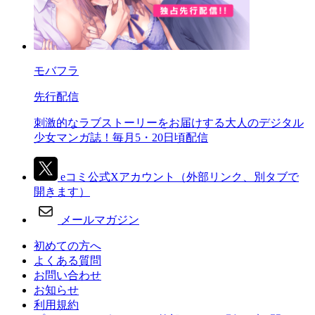
モバフラ
先行配信
刺激的なラブストーリーをお届けする大人のデジタル
少女マンガ誌！毎月5・20日頃配信
eコミ公式Xアカウント
（外部リンク、別タブで
開きます）
メールマガジン
初めての方へ
よくある質問
お問い合わせ
お知らせ
利用規約