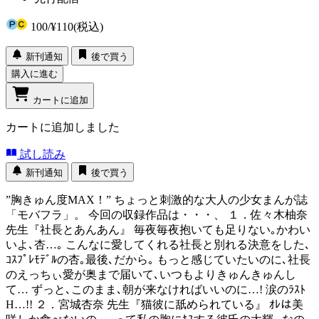
100
/
¥110
(税込)
新刊通知
後で買う
購入に進む
カートに追加
カートに追加しました
試し読み
新刊通知
後で買う
”胸きゅん度MAX！” ちょっと刺激的な大人の少女まんが誌
「モバフラ」。 今回の収録作品は・・・、 １．佐々木柚奈
先生『社長とあんあん』 毎夜毎夜抱いても足りない｡かわい
いよ､杏…｡ こんなに愛してくれる社長と別れる決意をした､
ｺｽﾌﾟﾚﾓﾃﾞﾙの杏｡最後､だから｡ もっと感じていたいのに､社長
のえっちぃ愛が奥まで届いて､いつもよりきゅんきゅんし
て… ずっと､このまま､朝が来なければいいのに…! 涙のﾗｽﾄ
H…!! ２．宮城杏奈 先生『猫彼に舐められている』 ｵﾚは美