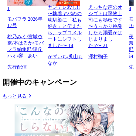
ヤンデレ殺し!!
えっちな声のオ
1
4
〜執着ヤバめの
シゴトは堅物上
モバフラ 2026年
モバ
幼馴染に「私も
司にも秘密です
17号
16
好き」と伝えた
〜うっかり挑発
ら、ラブコメル
したら溺愛がは
桃乃みく/宮城杏
夜
ートにシフトし
じまりまし
奈/本はるか/モバ
奈
ました〜 14
た!?〜 21
フラ編集部/陽丘
部
ハオ/響 あい
詩
かずいち/兎山も
澤村鞠子
なか
先行配信
先
開催中のキャンペーン
もっと見る