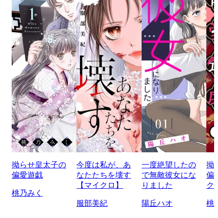
拗らせ皇太子の
今度は私が、あ
一度絶望したの
拗
偏愛遊戯
なたたちを壊す
で無敵彼女にな
偏
【マイクロ】
りました
ク
桃乃みく
服部美紀
陽丘ハオ
桃