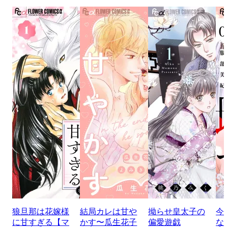
狼旦那は花嫁様
結局カレは甘や
拗らせ皇太子の
今
に甘すぎる【マ
かす〜瓜生花子
偏愛遊戯
な