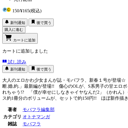
150
/
¥165
(税込)
新刊通知
後で買う
購入に進む
カートに追加
カートに追加しました
試し読み
新刊通知
後で買う
大人のエロかわ少女まんが誌・モバフラ、新春１号が登場☆ 
断.婚.約.」最新編が登場!! 傷心のOLが、S系男子の甘
れちゃう!? 「僕が幸せにしなきゃイヤなんだ2」（かれん
ス約1冊分のボリュームが、セットで約150円!! ほぼ新作
著者
モバフラ編集部
カテゴリ
オトナマンガ
雑誌
モバフラ