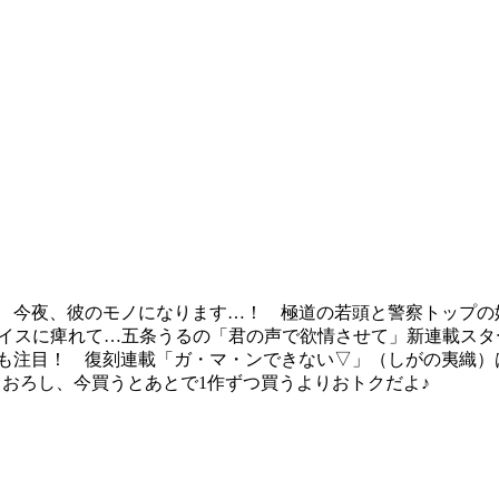
今夜、彼のモノになります…！ 極道の若頭と警察トップの娘
エロボイスに痺れて…五条うるの「君の声で欲情させて」新連載ス
）も注目！ 復刻連載「ガ・マ・ンできない▽」（しがの夷織）
描きおろし、今買うとあとで1作ずつ買うよりおトクだよ♪