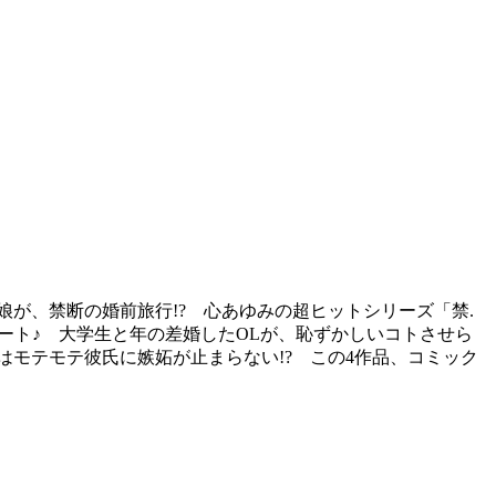
が、禁断の婚前旅行!? 心あゆみの超ヒットシリーズ「禁.
タート♪ 大学生と年の差婚したOLが、恥ずかしいコトさせら
はモテモテ彼氏に嫉妬が止まらない!? この4作品、コミック